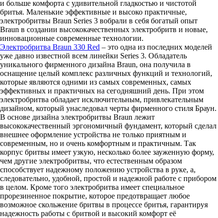
и больше комфорта с удивительной гладкостью и чистотой
бритья. Маленькие эффективные и высоко практичные,
электробритвы Braun Series 3 вобрали в себя богатый опыт
Braun в создании высококачественных электробритв и новые,
инновационные современные технологии.
Электробритва Braun 330 Red
– это одна из последних моделей
уже давно известной всем линейки Series 3. Обладатель
уникального фирменного дизайна Braun, она получила в
оснащение целый комплекс различных функций и технологий,
которые являются одними из самых современных, самых
эффективных и практичных на сегодняшний день. При этом
электробритва обладает исключительным, привлекательным
дизайном, который унаследовал черты фирменного стиля Браун.
В основе дизайна электробритвы Braun лежит
высококачественный эргономичный фундамент, который сделал
внешнее оформление устройства не только приятным и
современным, но и очень комфортным и практичным. Так
корпус бритвы имеет узкую, несколько более зауженную форму,
чем другие электробритвы, что естественным образом
способствует надежному положению устройства в руке, а,
следовательно, удобной, простой и надежной работе с прибором
в целом. Кроме того электробритва имеет специальное
прорезиненное покрытие, которое предотвращает любое
возможное скольжение бритвы в процессе бритья, гарантируя
надежность работы с бритвой и высокий комфорт её