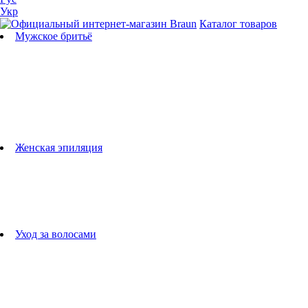
Укр
Каталог товаров
Мужское бритьё
Бритвы
Универсальные триммеры
Триммеры для бороды
Триммеры для тела
Триммеры для носа и ушей
Машинки для стрижки
Аксессуары для бритв
Подбор бритвенных кассет
Женская эпиляция
Эпиляторы
Фотоэпиляторы
Приборы по уходу за лицом
женские грумеры
Женские бритвы
Аксессуары для эпиляторов
Уход за волосами
Фен-щетки
выпрямители для волос
плойки
Фены
Машинки для стрижки