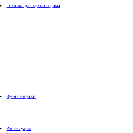
Расчески
Техника для кухни и дома
Блендеры
погружные блендеры
стационарные блендеры
Кухонные комбайны
Мультипечи
Чайники
Электрогрили
Соковыжималки
Гладильные системы
Утюги
Отпариватели
Миксеры
Тостеры
Кофеварки
Кофемолки
аксессуары для кухонной техники
Зубные щётки
Взрослые зубные щетки
Детские зубные щётки
Ирригаторы
Аксессуары для зубных щеток
Технологии Oral-B
Аксессуары