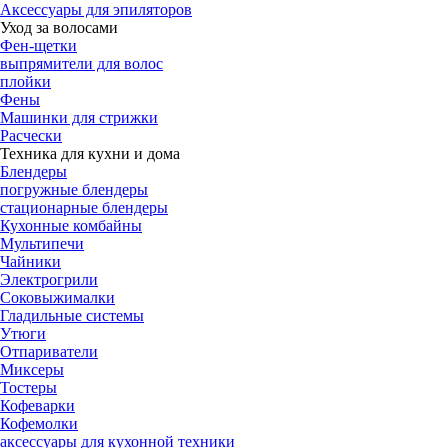
Аксессуары для эпиляторов
Уход за волосами
Фен-щетки
выпрямители для волос
плойки
Фены
Машинки для стрижки
Расчески
Техника для кухни и дома
Блендеры
погружные блендеры
стационарные блендеры
Кухонные комбайны
Мультипечи
Чайники
Электрогрили
Соковыжималки
Гладильные системы
Утюги
Отпариватели
Миксеры
Тостеры
Кофеварки
Кофемолки
аксессуары для кухонной техники