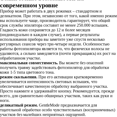
современном уровне
Прибор может работать в двух режимах – стандартном и
деликатном. При этом, независимо от того, какой именно режим
вы используете чаще, производитель гарантирует, что общий
срок службы эпилятора составит не менее 250.000 вспышек.
Гладкость кожи сохраняется до 12 и более месяцев
(индивидуально в каждом случае), а первые результаты
использования прибора вы заметите уже спустя несколько
регулярных сеансов через три-четыре недели. Особенностью
работы фотоэпилятора является то, что физически волосы не
удаляются, а сильно замедляется (почти прекращаясь) их рост на
обработанном участке.
максимальная совместимость.
Вы можете без опасений
получить травму задействовать фотоэпилятор для обработки
кожи 1-5 типа цветового тона.
режим скольжения.
При его активации кратковременно
увеличивается интенсивность световых вспышек, что
обеспечивает качественную обработку выбранного участка.
Просто нажмите и удерживайте кнопку. Рекомендуется, прежде
всего, для сравнительно обширных участков, таких как руки и
ноги.
деликатный режим.
GentleMode предназначается для
тщательной обработки особо чувствительных (восприимчивых)
участков без малейших неприятных ощущений.