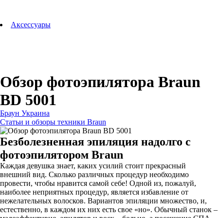
Аксессуары для зубных щеток
Технологии Oral-B
Аксессуары
Для зубных щеток
Для бритв
Для эпиляторов
Для кухонной техники
Для утюгов и гладильных систем
Обзор фотоэпилятора Braun
BD 5001
Браун Украина
Статьи и обзоры техники Braun
Безболезненная эпиляция надолго с
фотоэпилятором Braun
Каждая девушка знает, каких усилий стоит прекрасный
внешний вид. Сколько различных процедур необходимо
провести, чтобы нравится самой себе! Одной из, пожалуй,
наиболее неприятных процедур, является избавление от
нежелательных волосков. Вариантов эпиляции множество, и,
естественно, в каждом их них есть свое «но». Обычный станок –