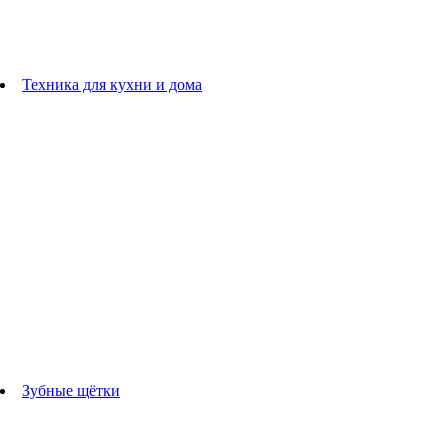
плойки
Фены
Машинки для стрижки
Расчески
Техника для кухни и дома
Блендеры
погружные блендеры
стационарные блендеры
Кухонные комбайны
Мультипечи
Чайники
Электрогрили
Соковыжималки
Гладильные системы
Утюги
Отпариватели
Миксеры
Тостеры
Кофеварки
Кофемолки
аксессуары для кухонной техники
Зубные щётки
Взрослые зубные щетки
Детские зубные щётки
Ирригаторы