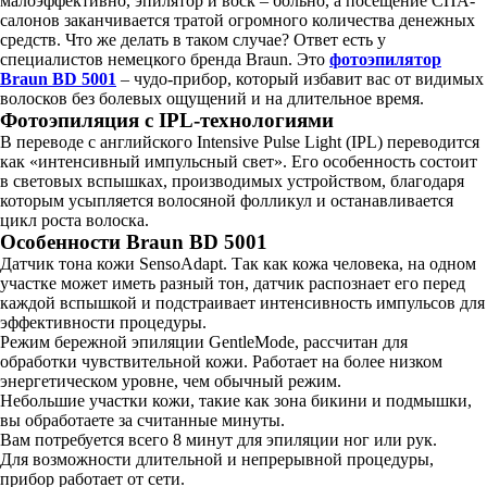
малоэффективно, эпилятор и воск – больно, а посещение СПА-
салонов заканчивается тратой огромного количества денежных
средств. Что же делать в таком случае? Ответ есть у
специалистов немецкого бренда Braun. Это
фотоэпилятор
Braun BD 5001
– чудо-прибор, который избавит вас от видимых
волосков без болевых ощущений и на длительное время.
Фотоэпиляция с IPL-технологиями
В переводе с английского Intensive Pulse Light (IPL) переводится
как «интенсивный импульсный свет». Его особенность состоит
в световых вспышках, производимых устройством, благодаря
которым усыпляется волосяной фолликул и останавливается
цикл роста волоска.
Особенности Braun BD 5001
Датчик тона кожи SensoAdapt. Так как кожа человека, на одном
участке может иметь разный тон, датчик распознает его перед
каждой вспышкой и подстраивает интенсивность импульсов для
эффективности процедуры.
Режим бережной эпиляции GentleMode, рассчитан для
обработки чувствительной кожи. Работает на более низком
энергетическом уровне, чем обычный режим.
Небольшие участки кожи, такие как зона бикини и подмышки,
вы обработаете за считанные минуты.
Вам потребуется всего 8 минут для эпиляции ног или рук.
Для возможности длительной и непрерывной процедуры,
прибор работает от сети.