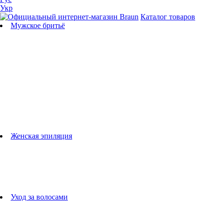
Укр
Каталог товаров
Мужское бритьё
Бритвы
Универсальные триммеры
Триммеры для бороды
Триммеры для тела
Триммеры для носа и ушей
Машинки для стрижки
Аксессуары для бритв
Подбор бритвенных кассет
Женская эпиляция
Эпиляторы
Фотоэпиляторы
Приборы по уходу за лицом
женские грумеры
Женские бритвы
Аксессуары для эпиляторов
Уход за волосами
Фен-щетки
выпрямители для волос