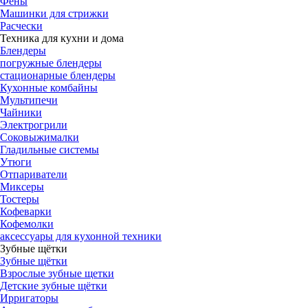
Фены
Машинки для стрижки
Расчески
Техника для кухни и дома
Блендеры
погружные блендеры
стационарные блендеры
Кухонные комбайны
Мультипечи
Чайники
Электрогрили
Соковыжималки
Гладильные системы
Утюги
Отпариватели
Миксеры
Тостеры
Кофеварки
Кофемолки
аксессуары для кухонной техники
Зубные щётки
Зубные щётки
Взрослые зубные щетки
Детские зубные щётки
Ирригаторы