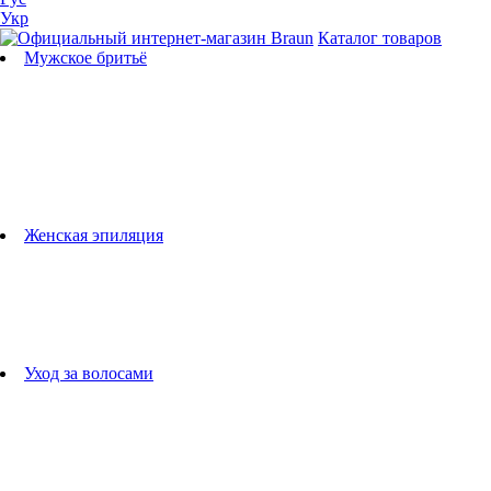
Укр
Каталог товаров
Мужское бритьё
Бритвы
Универсальные триммеры
Триммеры для бороды
Триммеры для тела
Триммеры для носа и ушей
Машинки для стрижки
Аксессуары для бритв
Подбор бритвенных кассет
Женская эпиляция
Эпиляторы
Фотоэпиляторы
Приборы по уходу за лицом
женские грумеры
Женские бритвы
Аксессуары для эпиляторов
Уход за волосами
Фен-щетки
выпрямители для волос
плойки
Фены
Машинки для стрижки