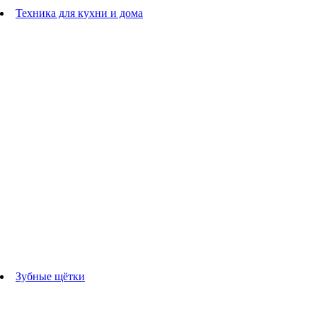
Расчески
Техника для кухни и дома
Блендеры
погружные блендеры
стационарные блендеры
Кухонные комбайны
Мультипечи
Чайники
Электрогрили
Соковыжималки
Гладильные системы
Утюги
Отпариватели
Миксеры
Тостеры
Кофеварки
Кофемолки
аксессуары для кухонной техники
Зубные щётки
Взрослые зубные щетки
Детские зубные щётки
Ирригаторы