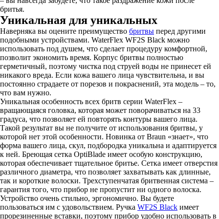
– вы навсегда забудете, что такое раздражение кожи после
бритья.
Уникальная для уникальных
Наверняка вы оцените преимущество
бритвы
перед другими
подобными устройствами. WaterFlex WF2S Black можно
использовать под душем, что сделает процедуру комфортной,
позволит экономить время. Корпус бритвы полностью
герметичный, поэтому чистка под струей воды не принесет ей
никакого вреда. Если кожа вашего лица чувствительна, и вы
постоянно страдаете от порезов и покраснений, эта модель – то,
что вам нужно.
Уникальная особенность всех бритв серии WaterFlex –
вращающаяся головка, которая может поворачиваться на 33
градуса, что позволяет ей повторять контуры вашего лица.
Такой результат вы не получите от использования бритвы, у
которой нет этой особенности. Новинка от Braun «знает», что
форма вашего лица, скул, подбородка уникальна и адаптируется
к ней. Бреющая сетка OptiBlade имеет особую конструкцию,
которая обеспечивает тщательное бритье. Сетка имеет отверстия
различного диаметра, что позволяет захватывать как длинные,
так и короткие волоски. Трехступенчатая бритвенная система –
гарантия того, что прибор не пропустит ни одного волоска.
Устройство очень стильно, эргономично. Вы будете
пользоваться им с удовольствием. Ручка
WF2S Black
имеет
прорезиненные вставки, поэтому прибор удобно использовать в