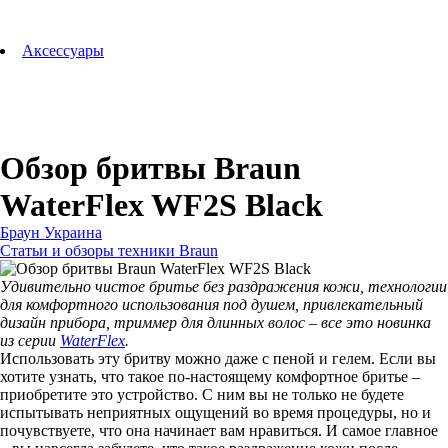
Аксессуары для зубных щеток
Технологии Oral-B
Аксессуары
Для зубных щеток
Для бритв
Для эпиляторов
Для кухонной техники
Для утюгов и гладильных систем
Обзор бритвы Braun
WaterFlex WF2S Black
Браун Украина
Статьи и обзоры техники Braun
Удивительно чистое бритье без раздражения кожи, технологии
для комфортного использования под душем, привлекательный
дизайн прибора, триммер для длинных волос – все это новинка
из серии
WaterFlex
.
Использовать эту бритву можно даже с пеной и гелем. Если вы
хотите узнать, что такое по-настоящему комфортное бритье –
приобретите это устройство. С ним вы не только не будете
испытывать неприятных ощущений во время процедуры, но и
почувствуете, что она начинает вам нравиться. И самое главное