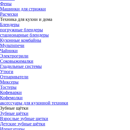
Фены
Машинки для стрижки
Расчески
Техника для кухни и дома
Блендеры
погружные блендеры
стационарные блендеры
Кухонные комбайны
Мультипечи
Чайники
Электрогрили
Соковыжималки
Гладильные системы
Утюги
Отпариватели
Миксеры
Тостеры
Кофеварки
Кофемолки
аксессуары для кухонной техники
Зубные щётки
Зубные щётки
Взрослые зубные щетки
Детские зубные щётки
Ирригаторы