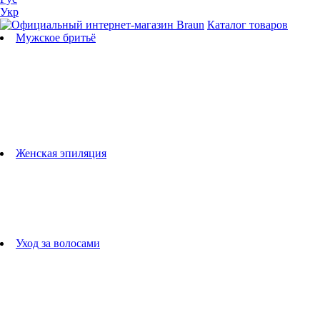
Укр
Каталог товаров
Мужское бритьё
Бритвы
Универсальные триммеры
Триммеры для бороды
Триммеры для тела
Триммеры для носа и ушей
Машинки для стрижки
Аксессуары для бритв
Подбор бритвенных кассет
Женская эпиляция
Эпиляторы
Фотоэпиляторы
Приборы по уходу за лицом
женские грумеры
Женские бритвы
Аксессуары для эпиляторов
Уход за волосами
Фен-щетки
выпрямители для волос
плойки
Фены
Машинки для стрижки