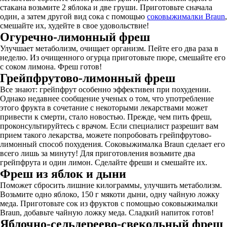
стакана возьмите 2 яблока и две груши. Приготовьте сначала
один, а затем другой вид сока с помощью
соковыжималки Braun
,
смешайте их, худейте в свое удовольствие!
Огуречно-лимонный фреш
Улучшает метаболизм, очищает организм. Пейте его два раза в
неделю. Из очищенного огурца приготовьте пюре, смешайте его
с соком лимона. Фреш готов!
Грейпфрутово-лимонный фреш
Все знают: грейпфрут особенно эффективен при похудении.
Однако недавнее сообщение ученых о том, что употребление
этого фрукта в сочетание с некоторыми лекарствами может
привести к смерти, стало новостью. Прежде, чем пить фреш,
проконсультируйтесь с врачом. Если специалист разрешит вам
прием такого лекарства, можете попробовать грейпфрутово-
лимонный способ похудения. Соковыжималка Braun сделает его
всего лишь за минуту! Для приготовления возьмите два
грейпфрута и один лимон. Сделайте фреши и смешайте их.
Фреш из яблок и дыни
Поможет сбросить лишние килограммы, улучшить метаболизм.
Возьмите одно яблоко, 150 г мякоти дыни, одну чайную ложку
меда. Приготовьте сок из фруктов с помощью соковыжималки
Braun, добавьте чайную ложку меда. Сладкий напиток готов!
Яблочно-сельдереево-свекольный фреш