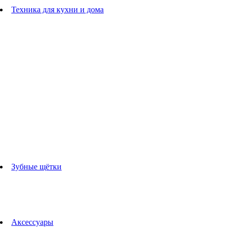
Расчески
Техника для кухни и дома
Блендеры
погружные блендеры
стационарные блендеры
Кухонные комбайны
Мультипечи
Чайники
Электрогрили
Соковыжималки
Гладильные системы
Утюги
Отпариватели
Миксеры
Тостеры
Кофеварки
Кофемолки
аксессуары для кухонной техники
Зубные щётки
Взрослые зубные щетки
Детские зубные щётки
Ирригаторы
Аксессуары для зубных щеток
Технологии Oral-B
Аксессуары