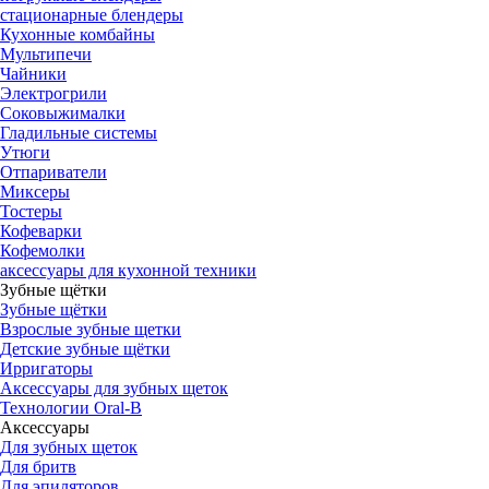
стационарные блендеры
Кухонные комбайны
Мультипечи
Чайники
Электрогрили
Соковыжималки
Гладильные системы
Утюги
Отпариватели
Миксеры
Тостеры
Кофеварки
Кофемолки
аксессуары для кухонной техники
Зубные щётки
Зубные щётки
Взрослые зубные щетки
Детские зубные щётки
Ирригаторы
Аксессуары для зубных щеток
Технологии Oral-B
Аксессуары
Для зубных щеток
Для бритв
Для эпиляторов