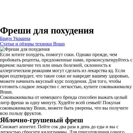
Для зубных щеток
Для бритв
Для эпиляторов
Для кухонной техники
Для утюгов и гладильных систем
Фреши для похудения
Браун Украина
Статьи и обзоры техники Braun
Если хотите похудеть, помогут соки. Однако прежде, чем
пробовать рецепты, предложенные нами, проконсультируйтесь с
врачом: наличие тех или иных болезней, склонность к
аллергическим реакциям могут сделать из лекарства яд. Если
врач подтвердит, что такие соки не навредят вашему здоровью,
можете начинать вкусный курс похудения. Для того, чтобы
готовить сладкое лекарство с легкостью, купите соковыжималку
Braun.
Соковыжималка от немецкого бренда способен выжать целый
литр фреша за одну минуту. Худейте всей семьей! Покупая
соковыжималку Braun, можете быть уверены, что вы получите
всю пользу фруктов.
Яблочно-грушевый фреш
Снижает аппетит. Пейте сок два раза в день до еды и вы с
легкостью сбросите килограммы. Для приготовления одного