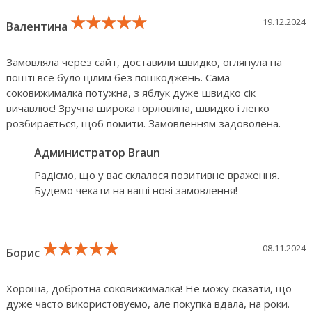
★★★★★
★★★★★
★★★★★
19.12.2024
Валентина
Замовляла через сайт, доставили швидко, оглянула на
пошті все було цілим без пошкоджень. Сама
соковижималка потужна, з яблук дуже швидко сік
вичавлює! Зручна широка горловина, швидко і легко
розбирається, щоб помити. Замовленням задоволена.
Администратор Braun
Радіємо, що у вас склалося позитивне враження.
Будемо чекати на ваші нові замовлення!
★★★★★
★★★★★
★★★★★
08.11.2024
Борис
Хороша, добротна соковижималка! Не можу сказати, що
дуже часто використовуємо, але покупка вдала, на роки.