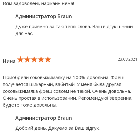
Всім задоволені, нарікань нема!
Администратор Braun
Дуже приємно за такі теплі слова. Ваш відгук цінний
для нас.
★★★★★
★★★★★
★★★★★
23.08.2021
Нина
Приобрели соковыжималку на 100% довольна. Фреш
получается шикарный, взбитый. У меня была другая
соковыжималка фреш совсем не такой. Очень довольна.
Очень простая в использовании. Рекомендую! Уверенна,
будете тоже довольны.
Администратор Braun
Добрий день. Дякуємо за Ваш відгук.