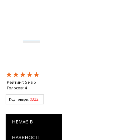
★★★★★
★★★★★
★★★★★
Рейтинг:
5
из
5
Голосов:
4
0322
Код товара:
НЕМАЄ В
НАЯВНОСТІ