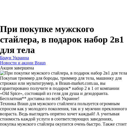
Для зубных щеток
Для бритв
Для эпиляторов
Для кухонной техники
Для утюгов и гладильных систем
При покупке мужского
стайлера, в подарок набор 2в1
для тела
Браун Украина
Новости и акции Braun
Акция завершена
Покупая триммер для бороды, триммер для тела, машинку для
стрижки или мультигрумер, в Braun-market.com.ua, вы
гарантировано получите в подарок* набор 2 в 1 от компании
«Old Spice», состоящий из геля для душа и дезодоранта.
Бесплатная** доставка по всей Украине!
Техника Braun для мужского стайленга пользуется огромным
спросом как у молодого поколения, так и у мужчин преклонного
возраста. Ведь выглядеть опрятно хочет каждый! А учитывая
стоимость каждой услуги в соответствующих заведениях,
покупка мужского стайлера окупится очень быстро. Также стоит