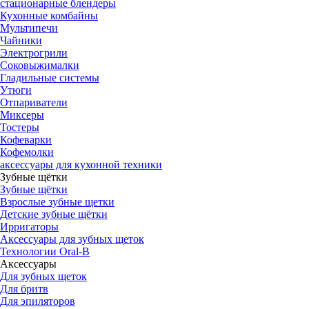
стационарные блендеры
Кухонные комбайны
Мультипечи
Чайники
Электрогрили
Соковыжималки
Гладильные системы
Утюги
Отпариватели
Миксеры
Тостеры
Кофеварки
Кофемолки
аксессуары для кухонной техники
Зубные щётки
Зубные щётки
Взрослые зубные щетки
Детские зубные щётки
Ирригаторы
Аксессуары для зубных щеток
Технологии Oral-B
Аксессуары
Для зубных щеток
Для бритв
Для эпиляторов