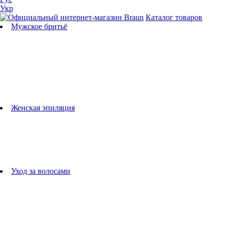
Укр
Каталог товаров
Мужское бритьё
Бритвы
Универсальные триммеры
Триммеры для бороды
Триммеры для тела
Триммеры для носа и ушей
Машинки для стрижки
Аксессуары для бритв
Подбор бритвенных кассет
Женская эпиляция
Эпиляторы
Фотоэпиляторы
Приборы по уходу за лицом
женские грумеры
Женские бритвы
Аксессуары для эпиляторов
Уход за волосами
Фен-щетки
выпрямители для волос
плойки
Фены
Машинки для стрижки