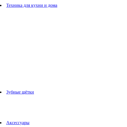
Расчески
Техника для кухни и дома
Блендеры
погружные блендеры
стационарные блендеры
Кухонные комбайны
Мультипечи
Чайники
Электрогрили
Соковыжималки
Гладильные системы
Утюги
Отпариватели
Миксеры
Тостеры
Кофеварки
Кофемолки
аксессуары для кухонной техники
Зубные щётки
Взрослые зубные щетки
Детские зубные щётки
Ирригаторы
Аксессуары для зубных щеток
Технологии Oral-B
Аксессуары