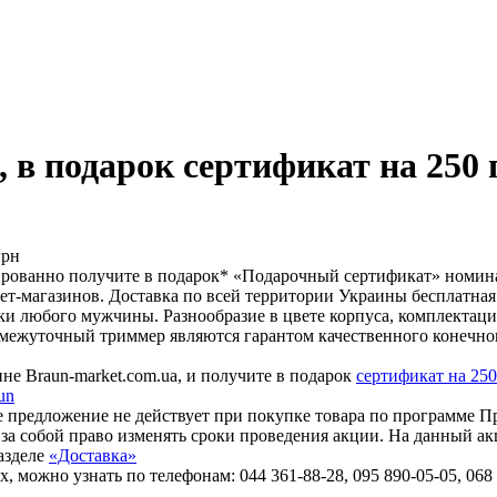
 в подарок сертификат на 250 
антированно получите в подарок* «Подарочный сертификат» номи
т-магазинов. Доставка по всей территории Украины бесплатная
ски любого мужчины. Разнообразие в цвете корпуса, комплекта
омежуточный триммер являются гарантом качественного конечног
е Braun-market.com.ua, и получите в подарок
сертификат на 250
un
е предложение не действует при покупке товара по программе 
 за собой право изменять сроки проведения акции. На данный а
азделе
«Доставка»
ожно узнать по телефонам: 044 361-88-28, 095 890-05-05, 068 8