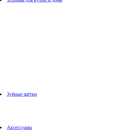
Блендеры
погружные блендеры
стационарные блендеры
Кухонные комбайны
Мультипечи
Чайники
Электрогрили
Соковыжималки
Гладильные системы
Утюги
Отпариватели
Миксеры
Тостеры
Кофеварки
Кофемолки
аксессуары для кухонной техники
Зубные щётки
Взрослые зубные щетки
Детские зубные щётки
Ирригаторы
Аксессуары для зубных щеток
Технологии Oral-B
Аксессуары
Для зубных щеток