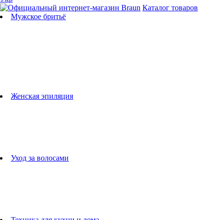
Каталог товаров
Мужское бритьё
Бритвы
Универсальные триммеры
Триммеры для бороды
Триммеры для тела
Триммеры для носа и ушей
Машинки для стрижки
Аксессуары для бритв
Подбор бритвенных кассет
Женская эпиляция
Эпиляторы
Фотоэпиляторы
Приборы по уходу за лицом
женские грумеры
Женские бритвы
Аксессуары для эпиляторов
Уход за волосами
Фен-щетки
выпрямители для волос
плойки
Фены
Машинки для стрижки
Расчески
Техника для кухни и дома