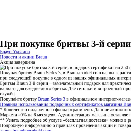
Для бритв
Для эпиляторов
Для кухонной техники
Для утюгов и гладильных систем
При покупке бритвы 3-й серии,
Браун Украина
Новости и акции Braun
Акция завершена
Покупая бритву Braun Series 3, в Braun-market.com.ua, вы гар
при следующей покупке в одном из наших официальных интерне
Бритвы Braun 3-й серии – замечательный подарок для практиче
вариант для ежедневного бритья. Две сеточки и встроенный пр
службы.
Покупайте бритву
Braun Series 3
в официальном интернет-магазин
Правила использования подарочных сертификатов магазина Bra
* Количество подарочного фонда ограничено. Данное акционно
Маркета «0% на 6 месяцев». Администрация магазина оставляет
** Узнать подробнее об услуге «бесплатная доставка» можно в р
Подробную информацию о правилах проведения акции и товарах, м
www.braunhousehold.com