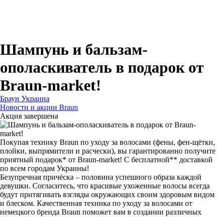
Для зубных щеток
Для бритв
Для эпиляторов
Для кухонной техники
Для утюгов и гладильных систем
Шампунь и бальзам-
ополаскиватель в подарок от
Braun-market!
Браун Украина
Новости и акции Braun
Акция завершена
Покупая технику Braun по уходу за волосами (фены, фен-щётки,
плойки, выпрямители и расчески), вы гарантированно получите
приятный подарок* от Braun-market! С бесплатной** доставкой
по всем городам Украины!
Безупречная причёска – половина успешного образа каждой
девушки. Согласитесь, что красивые ухоженные волосы всегда
будут притягивать взгляды окружающих своим здоровым видом
и блеском. Качественная техника по уходу за волосами от
немецкого бренда Braun поможет вам в создании различных