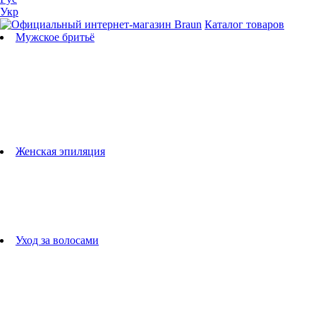
Укр
Каталог товаров
Мужское бритьё
Бритвы
Универсальные триммеры
Триммеры для бороды
Триммеры для тела
Триммеры для носа и ушей
Машинки для стрижки
Аксессуары для бритв
Подбор бритвенных кассет
Женская эпиляция
Эпиляторы
Фотоэпиляторы
Приборы по уходу за лицом
женские грумеры
Женские бритвы
Аксессуары для эпиляторов
Уход за волосами
Фен-щетки
выпрямители для волос
плойки
Фены
Машинки для стрижки