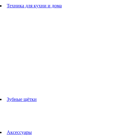
Расчески
Техника для кухни и дома
Блендеры
погружные блендеры
стационарные блендеры
Кухонные комбайны
Мультипечи
Чайники
Электрогрили
Соковыжималки
Гладильные системы
Утюги
Отпариватели
Миксеры
Тостеры
Кофеварки
Кофемолки
аксессуары для кухонной техники
Зубные щётки
Взрослые зубные щетки
Детские зубные щётки
Ирригаторы
Аксессуары для зубных щеток
Технологии Oral-B
Аксессуары