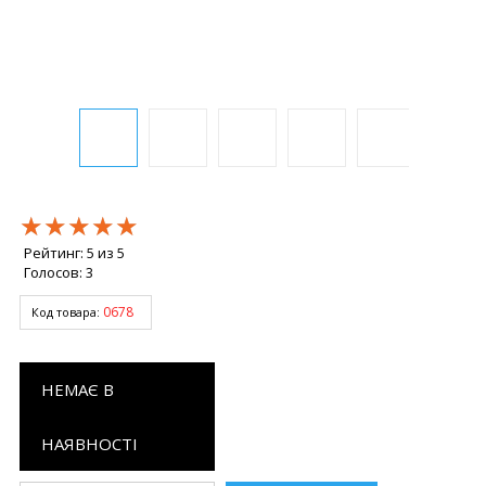
★★★★★
★★★★★
★★★★★
Рейтинг:
5
из
5
Голосов:
3
0678
Код товара:
НЕМАЄ В
НАЯВНОСТІ