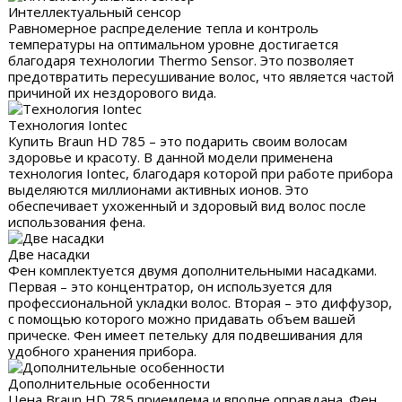
Интеллектуальный сенсор
Равномерное распределение тепла и контроль
температуры на оптимальном уровне достигается
благодаря технологии Thermo Sensor. Это позволяет
предотвратить пересушивание волос, что является частой
причиной их нездорового вида.
Технология Iontec
Купить Braun HD 785 – это подарить своим волосам
здоровье и красоту. В данной модели применена
технология Iontec, благодаря которой при работе прибора
выделяются миллионами активных ионов. Это
обеспечивает ухоженный и здоровый вид волос после
использования фена.
Две насадки
Фен комплектуется двумя дополнительными насадками.
Первая – это концентратор, он используется для
профессиональной укладки волос. Вторая – это диффузор,
с помощью которого можно придавать объем вашей
прическе. Фен имеет петельку для подвешивания для
удобного хранения прибора.
Дополнительные особенности
Цена Braun HD 785 приемлема и вполне оправдана. Фен