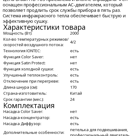
оснащен профессиональным AC-двигателем, который
позволяет продлить срок службы прибора в пять раз.
Система инфракрасного тепла обеспечивает быструю и
эффективную сушку.
Характеристики товара
Мощность (Вт):
2000
Кол-во температурных режимов/
4/2
скоростей воздушного потока:
Технология IONTEC:
есть
Функция Color Saver:
нет
Функция Satin Protect:
нет
Функция холодной сушки:
есть
Улучшеный теплоконтроль:
есть
Отключение при перегреве:
есть
Длина шнура (см):
170
Страна-изготовитель:
Китай
Срок гарантии (мес.):
24
Комплектация
Насадка Color Saver:
нет
Насадка-концентратор:
есть
Насадка Диффузор:
есть
петелька для подвешивания,
Дополнительные особенности:
профессиональный двигатель