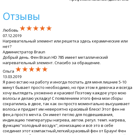
Отзывы
★★★★★
★★★★★
★★★★★
Любовь
07.12.2019
Нагревательный элемент или решетка здесь керамические или
нет?
Администратор Braun
Добрый день. Фен Braun HD 785 имеет металлический
нагревательный элемент. Спасибо за обращение.
★★★★★
★★★★★
★★★★★
Ольга
13.03.2019
Я рано встаю на работу и иногда поспать для меня лишние 5-10
минут бывает просто необходимо, но при этом я девочка и всегда
хочу выглядеть ухоженно и красиво! Поэтому каждое утро мою
волосы и делаю укладку! С появлением этого фена мои сборы
сократились в двое, так как он просто моментально высушивает
волосы и придает им невероятно красивый блеск! Этот фен не
фен,а просто мечта. Он имеет петлю для подвешивания,
индикацию температуры нагрева, автом. регул. темп. нагрева,
функцию''холодный воздух'', ионизацию и всё это в себе
соединил этот компактный,легкий,красивый фен от Браун! Фен