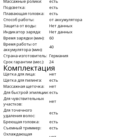
Массажные ролики:
есть
Подсветка:
есть
Плавающая головка:
есть
Способ работы:
от аккумулятора
Защита от воды:
Нет данных
Индикатор заряда:
Нет данных
Время зарядки (мин):
60
Время работы от
40
аккумулятора (мин):
Страна-изготовитель:
Германия
Срок гарантии (мес.):
24
Комплектация
Щетка для лица:
нет
Щетка для пилинга:
есть
Массажная щеточка:
нет
Для быстрой эпиляции:
есть
Для чувствительных
нет
участков:
Для точечного
есть
удаления волос:
Бреющая головка:
есть
Съемный триммер:
есть
Охлаждающая
нет