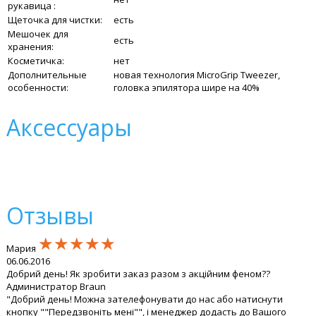
рукавица :
Щеточка для чистки:
есть
Мешочек для
есть
хранения:
Косметичка:
нет
Дополнительные
новая технология MicroGrip Tweezer,
особенности:
головка эпилятора шире на 40%
Аксессуары
Отзывы
★★★★★
★★★★★
★★★★★
Мария
06.06.2016
Добрий день! Як зробити заказ разом з акційним феном??
Администратор Braun
"Добрий день! Можна зателефонувати до нас або натиснути
кнопку ""Передзвоніть мені"", і менеджер додасть до Вашого