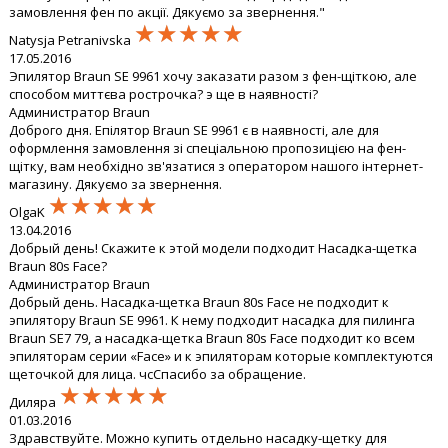
замовлення фен по акції. Дякуємо за звернення."
★★★★★
★★★★★
★★★★★
Natysja Petranivska
17.05.2016
Эпилятор Braun SE 9961 хочу заказати разом з фен-щіткою, але
способом миттєва рострочка? э ще в наявності?
Администратор Braun
Доброго дня. Епілятор Braun SE 9961 є в наявності, але для
оформлення замовлення зі спеціальною пропозицією на фен-
щітку, вам необхідно зв'язатися з оператором нашого інтернет-
магазину. Дякуємо за звернення.
★★★★★
★★★★★
★★★★★
OlgaK
13.04.2016
Добрый день! Скажите к этой модели подходит Насадка-щетка
Braun 80s Face?
Администратор Braun
Добрый день. Насадка-щетка Braun 80s Face не подходит к
эпилятору Braun SE 9961. К нему подходит насадка для пилинга
Braun SE7 79, а насадка-щетка Braun 80s Face подходит ко всем
эпиляторам серии «Face» и к эпиляторам которые комплектуются
щеточкой для лица. чсСпасибо за обращение.
★★★★★
★★★★★
★★★★★
Диляра
01.03.2016
Здравствуйте. Можно купить отдельно насадку-щетку для