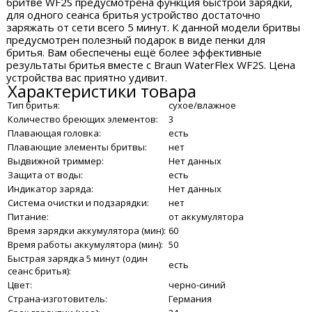
бритве WF2S предусмотрена функция быстрой зарядки,
для одного сеанса бритья устройство достаточно
заряжать от сети всего 5 минут. К данной модели бритвы
предусмотрен полезный подарок в виде пенки для
бритья. Вам обеспечены ещё более эффективные
результаты бритья вместе с Braun WaterFlex WF2S. Цена
устройства вас приятно удивит.
Характеристики товара
Тип бритья:
сухое/влажное
Количество бреющих элементов:
3
Плавающая головка:
есть
Плавающие элементы бритвы:
нет
Выдвижной триммер:
Нет данных
Защита от воды:
есть
Индикатор заряда:
Нет данных
Система очистки и подзарядки:
нет
Питание:
от аккумулятора
Время зарядки аккумулятора (мин):
60
Время работы аккумулятора (мин):
50
Быстрая зарядка 5 минут (один
есть
сеанс бритья):
Цвет:
черно-синий
Страна-изготовитель:
Германия