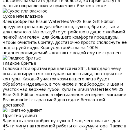
способны захватить даже те волоски, которые растут в
разных направлениях и прилегают близко к коже.
Сухое или влажное
Электробритва Braun WaterFlex WF2S Blue Gift Edition
предусмотрена как для обычного, сухого, бритья, так и
для влажного. Используйте устройство в душе с любимой
пенкой или гелем, для большего комфорта процедуры.
Чтобы очистить бритву, достаточно просто сполоснуть её
под струей воды. Корпус устройства на 100%
водонепроницаемый – контакт с водой ему не страшен.
Гладкое бритье
Головка этой бритвы вращается на 33°, благодаря чему
она адаптируется к контурам вашего лица, повторяя все
контуры. Каждый участок кожи вашего лица будет
обработан идеально, в том числе и подбородок, и шея и
участок над верхней губой. Купить Braun WaterFlex WF2S
Blue Gift Edition можно в официальном интернет-магазине
Braun-market с гарантией два года и бесплатной
доставкой.
Приятно удивит
Заряжать электробритву нужно 1 час, чего хватает для
45-ти минут автономной работы от аккумулятора. Также в