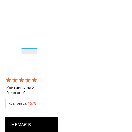
★★★★★
★★★★★
★★★★★
Рейтинг:
5
из
5
Голосов:
0
1578
Код товара:
НЕМАЄ В