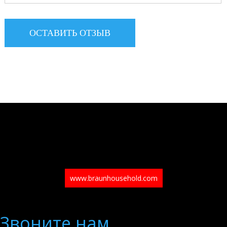
www.braunhousehold.com
Звоните нам