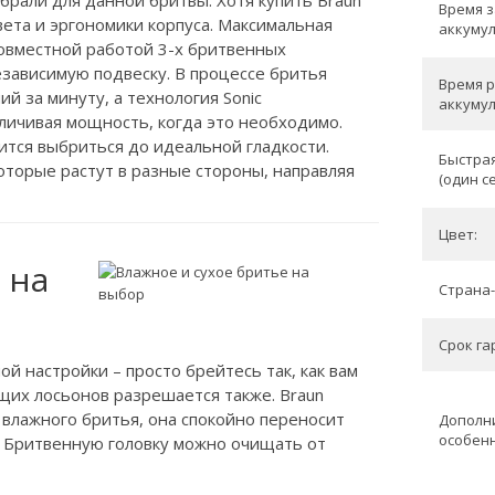
брали для данной бритвы. Хотя купить Braun
Время 
цвета и эргономики корпуса. Максимальная
аккумул
совместной работой 3-х бритвенных
зависимую подвеску. В процессе бритья
Время 
й за минуту, а технология Sonic
аккумул
личивая мощность, когда это необходимо.
чится выбриться до идеальной гладкости.
Быстрая
оторые растут в разные стороны, направляя
(один с
Цвет:
 на
Страна-
Срок гар
й настройки – просто брейтесь так, как вам
щих лосьонов разрешается также. Braun
 влажного бритья, она спокойно переносит
Дополн
особенн
). Бритвенную головку можно очищать от