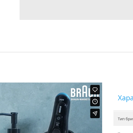
Хар
Тип бри