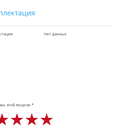
плектация
ктация:
Нет данных
ка этой модели *
★★★★
★★★★
★★★★