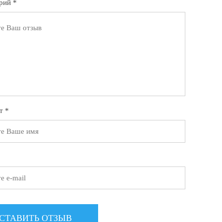
рий *
т *