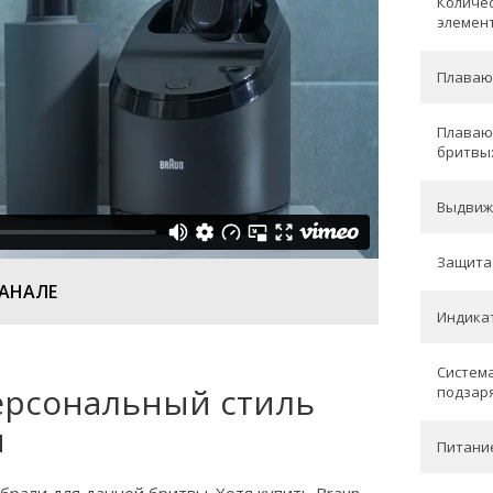
Количе
элемен
Плаваю
Плаваю
бритвы
Выдвиж
Защита 
КАНАЛЕ
Индикат
Система
ерсональный стиль
подзаря
я
Питани