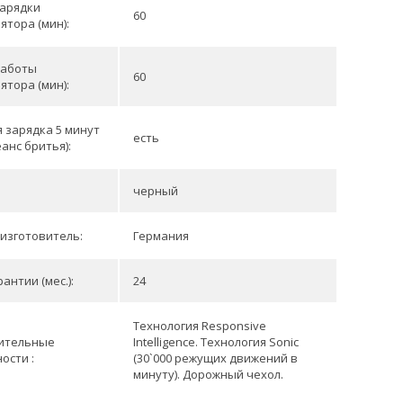
зарядки
60
ятора (мин):
работы
60
ятора (мин):
 зарядка 5 минут
есть
еанс бритья):
черный
изготовитель:
Германия
антии (мес.):
24
Технология Responsive
ительные
Intelligence. Технология Sonic
ости :
(30`000 режущих движений в
минуту). Дорожный чехол.