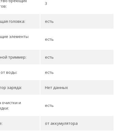
ство бреющих
3
тов:
щая головка:
есть
щие элементы
есть
:
ной триммер:
есть
от воды:
есть
ор заряда:
Нет данных
 очистки и
есть
дки:
е:
от аккумулятора