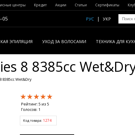
исные центры
Кредит
Акции
Статьи
Сертификаты
Клу
5-05
РУС
УКР
КАЯ ЭПИЛЯЦИЯ
УХОД ЗА ВОЛОСАМИ
ТЕХНИКА ДЛЯ КУХ
ies 8 8385cc Wet&Dr
8 8385cc Wet&Dry
★★★★★
★★★★★
★★★★★
Рейтинг:
5
из
5
Голосов:
1
1274
Код товара: