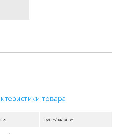
актеристики товара
тья:
сухое/влажное