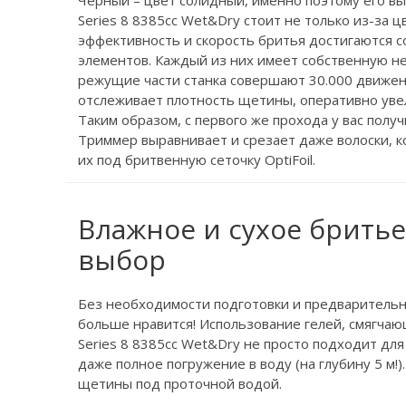
Черный – цвет солидный, именно поэтому его вы
Series 8 8385cc Wet&Dry стоит не только из-за 
эффективность и скорость бритья достигаются 
элементов. Каждый из них имеет собственную не
режущие части станка совершают 30.000 движени
отслеживает плотность щетины, оперативно уве
Таким образом, с первого же прохода у вас полу
Триммер выравнивает и срезает даже волоски, к
их под бритвенную сеточку OptiFoil.
Влажное и сухое бритье
выбор
Без необходимости подготовки и предварительно
больше нравится! Использование гелей, смягчаю
Series 8 8385cc Wet&Dry не просто подходит для
даже полное погружение в воду (на глубину 5 м!
щетины под проточной водой.