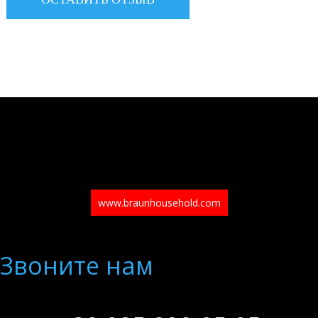
www.braunhousehold.com
Звоните нам