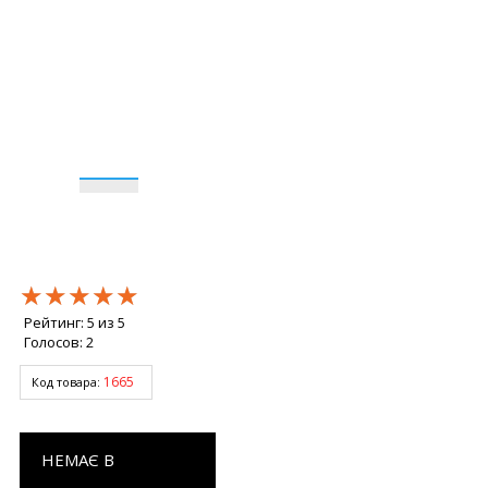
★★★★★
★★★★★
★★★★★
Рейтинг:
5
из
5
Голосов:
2
1665
Код товара:
НЕМАЄ В