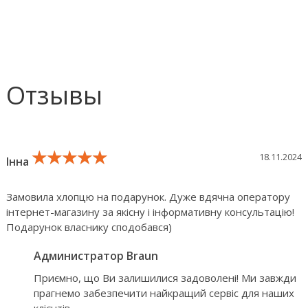
Отзывы
★★★★★
★★★★★
★★★★★
18.11.2024
Інна
Замовила хлопцю на подарунок. Дуже вдячна оператору
інтернет-магазину за якісну і інформативну консультацію!
Подарунок власнику сподобався)
Администратор Braun
Приємно, що Ви залишилися задоволені! Ми завжди
прагнемо забезпечити найкращий сервіс для наших