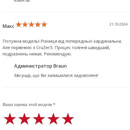
клієнтів.
★★★★★
★★★★★
★★★★★
21.10.2024
Макс
Потужна модель! Різниця від попередньої кардинальна.
Але порівнюю з CruZer5. Процес гоління швидший,
подразнень немає. Рекомендую.
Администратор Braun
Ми раді, що Ви залишилися задоволені!
Ваша оценка этой модели *
★★★★★
★★★★★
★★★★★