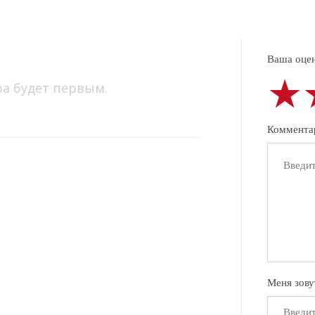
Ваша оцен
★
★
★
ра будет первым.
Коммента
Меня зову