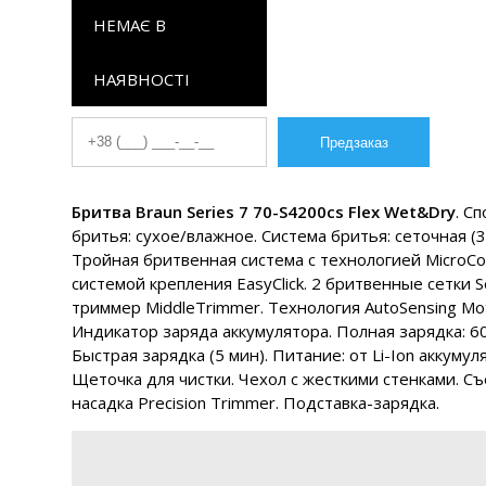
НЕМАЄ В
НАЯВНОСТІ
Бритва Braun Series 7 70-S4200cs Flex Wet&Dry
. С
бритья: сухое/влажное. Система бритья: сеточная (36
Тройная бритвенная система с технологией MicroC
системой крепления EasyClick. 2 бритвенные сетки S
триммер MiddleTrimmer. Технология AutoSensing Mot
Индикатор заряда аккумулятора. Полная зарядка: 60
Быстрая зарядка (5 мин). Питание: от Li-Ion аккумул
Щеточка для чистки. Чехол с жесткими стенками. С
насадка Precision Trimmer. Подставка-зарядка.