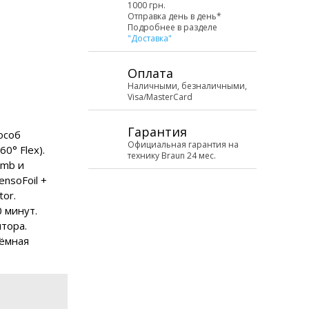
1000 грн.
Отправка день в день*
Подробнее в разделе
"Доставка"
Оплата
Наличными, безналичными,
Visa/MasterCard
Гарантия
пособ
Официальная гарантия на
0° Flex).
технику Braun 24 мес.
omb и
ensoFoil +
or.
 минут.
ятора.
ъёмная