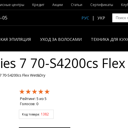
исные центры
Кредит
Акции
Статьи
Сертификаты
Клу
5-05
РУС
УКР
КАЯ ЭПИЛЯЦИЯ
УХОД ЗА ВОЛОСАМИ
ТЕХНИКА ДЛЯ КУХ
ies 7 70-S4200cs Fle
7 70-S4200cs Flex Wet&Dry
★★★★★
★★★★★
★★★★★
Рейтинг:
5
из
5
Голосов:
0
1382
Код товара: