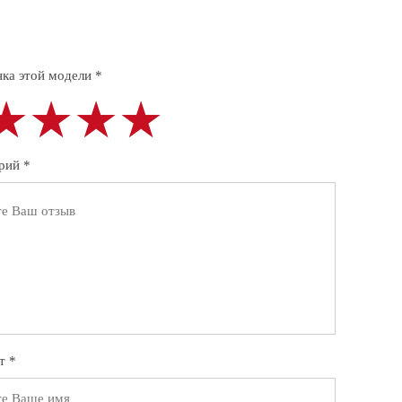
ка этой модели *
★★★★
★★★★
★★★★
рий *
т *