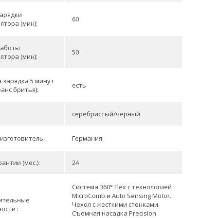
зарядки
60
ятора (мин):
работы
50
ятора (мин):
 зарядка 5 минут
есть
еанс бритья):
серебристый/черный
изготовитель:
Германия
антии (мес.):
24
Система 360° Flex с технологией
MicroComb и Auto Sensing Motor.
ительные
Чехол с жесткими стенками.
ости :
Съёмная насадка Precision