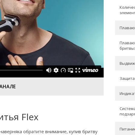
Количе
элемен
Плаваю
Плаваю
бритвы
Выдвиж
Защита 
КАНАЛЕ
Индикат
Система
тья Flex
подзаря
Питани
наверняка обратите внимание, купив бритву