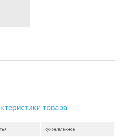
актеристики товара
тья:
сухое/влажное