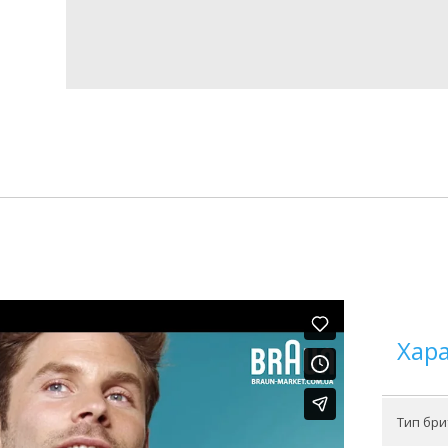
Хар
Тип бри