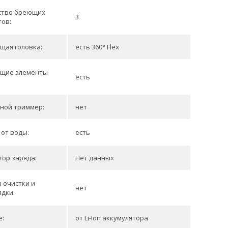
ство бреющих
3
тов:
щая головка:
есть 360° Flex
щие элементы
есть
:
ной триммер:
нет
от воды:
есть
ор заряда:
Нет данных
 очистки и
нет
дки:
е:
от Li-Ion аккумулятора