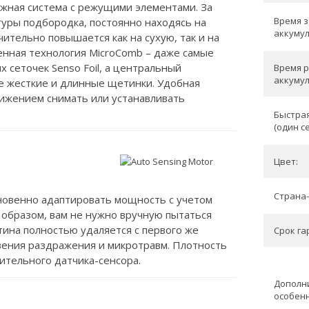
вижная система с режущими элементами. За
Время 
туры подбородка, постоянно находясь на
аккумул
чительно повышается как на сухую, так и на
енная технология MicroComb – даже самые
 сеточек Senso Foil, а центральный
Время 
аккумул
е жесткие и длинные щетинки. Удобная
движением снимать или устанавливать
Быстрая
(один с
Цвет:
Страна-
новенно адаптировать мощность с учетом
 образом, вам не нужно вручную пытаться
тина полностью удаляется с первого же
Срок гар
вения раздражения и микротравм. Плотность
тельного датчика-сенсора.
Дополн
особенн