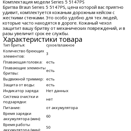
Комплектация модели Series 5 5147PS
Бритва Braun Series 5 5147PS, цена которой вас приятно
удивит, комплектуется кожаным дорожным кейсом с
жесткими стенками. Это особо удобно для тех людей,
которые часто находятся в дороге. Кожаный чехол
защитит вашу бритву от механических повреждений, и в
разы увеличит срок ее службы.
Характеристики товара
Тип бритья:
сухое/влажное
Количество бреющих
3
элементов:
Плавающая головка:
есть
Плавающие элементы
есть
бритвы:
Выдвижной триммер:
есть
Защита от воды:
есть
Индикатор заряда:
Нет данных
Система очистки и
нет
подзарядки:
Питание:
от аккумулятора
Время зарядки
60
аккумулятора (мин):
Время работы
50
аккумулятора (мин):