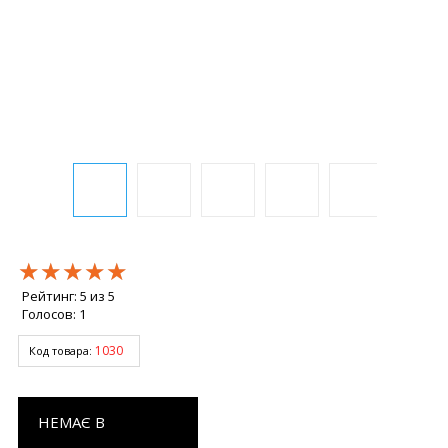
★★★★★
★★★★★
★★★★★
Рейтинг:
5
из
5
Голосов:
1
1030
Код товара:
НЕМАЄ В