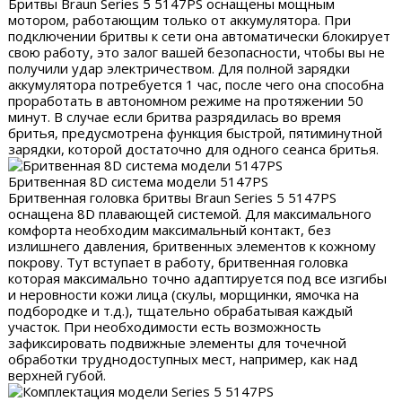
Бритвы Braun Series 5 5147PS оснащены мощным
мотором, работающим только от аккумулятора. При
подключении бритвы к сети она автоматически блокирует
свою работу, это залог вашей безопасности, чтобы вы не
получили удар электричеством. Для полной зарядки
аккумулятора потребуется 1 час, после чего она способна
проработать в автономном режиме на протяжении 50
минут. В случае если бритва разрядилась во время
бритья, предусмотрена функция быстрой, пятиминутной
зарядки, которой достаточно для одного сеанса бритья.
Бритвенная 8D система модели 5147PS
Бритвенная головка бритвы Braun Series 5 5147PS
оснащена 8D плавающей системой. Для максимального
комфорта необходим максимальный контакт, без
излишнего давления, бритвенных элементов к кожному
покрову. Тут вступает в работу, бритвенная головка
которая максимально точно адаптируется под все изгибы
и неровности кожи лица (скулы, морщинки, ямочка на
подбородке и т.д.), тщательно обрабатывая каждый
участок. При необходимости есть возможность
зафиксировать подвижные элементы для точечной
обработки труднодоступных мест, например, как над
верхней губой.