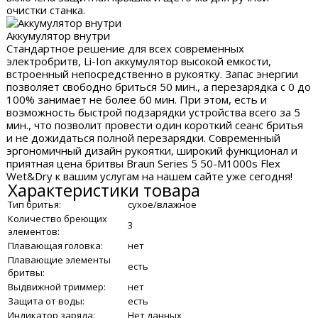
очистки станка.
Аккумулятор внутри
Стандартное решение для всех современных
электробритв, Li-Ion аккумулятор высокой емкости,
встроенный непосредственно в рукоятку. Запас энергии
позволяет свободно бриться 50 мин., а перезарядка с 0 до
100% занимает не более 60 мин. При этом, есть и
возможность быстрой подзарядки устройства всего за 5
мин., что позволит провести один короткий сеанс бритья
и не дожидаться полной перезарядки. Современный
эргономичный дизайн рукоятки, широкий функционал и
приятная цена бритвы Braun Series 5 50-M1000s Flex
Wet&Dry к вашим услугам на нашем сайте уже сегодня!
Характеристики товара
Тип бритья:
сухое/влажное
Количество бреющих
3
элементов:
Плавающая головка:
нет
Плавающие элементы
есть
бритвы:
Выдвижной триммер:
нет
Защита от воды:
есть
Индикатор заряда:
Нет данных