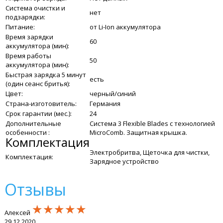
Система очистки и
нет
подзарядки:
Питание:
от Li-Ion аккумулятора
Время зарядки
60
аккумулятора (мин):
Время работы
50
аккумулятора (мин):
Быстрая зарядка 5 минут
есть
(один сеанс бритья):
Цвет:
черный/синий
Страна-изготовитель:
Германия
Срок гарантии (мес.):
24
Дополнительные
Система 3 Flexible Blades с технологией
особенности :
MicroComb. Защитная крышка.
Комплектация
Электробритва, Щеточка для чистки,
Комплектация:
Зарядное устройство
Отзывы
★★★★★
★★★★★
★★★★★
Алексей
29.12.2020