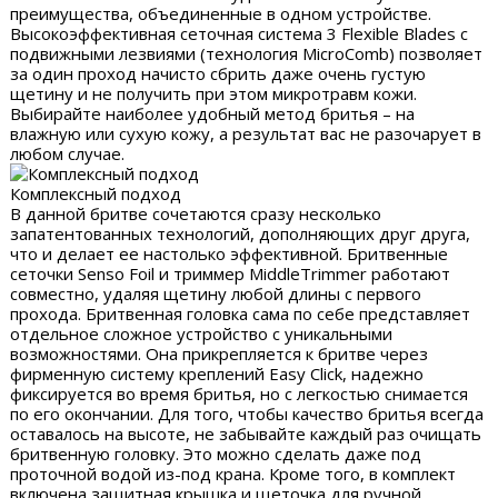
преимущества, объединенные в одном устройстве.
Высокоэффективная сеточная система 3 Flexible Blades с
подвижными лезвиями (технология MicroComb) позволяет
за один проход начисто сбрить даже очень густую
щетину и не получить при этом микротравм кожи.
Выбирайте наиболее удобный метод бритья – на
влажную или сухую кожу, а результат вас не разочарует в
любом случае.
Комплексный подход
В данной бритве сочетаются сразу несколько
запатентованных технологий, дополняющих друг друга,
что и делает ее настолько эффективной. Бритвенные
сеточки Senso Foil и триммер MiddleTrimmer работают
совместно, удаляя щетину любой длины с первого
прохода. Бритвенная головка сама по себе представляет
отдельное сложное устройство с уникальными
возможностями. Она прикрепляется к бритве через
фирменную систему креплений Easy Click, надежно
фиксируется во время бритья, но с легкостью снимается
по его окончании. Для того, чтобы качество бритья всегда
оставалось на высоте, не забывайте каждый раз очищать
бритвенную головку. Это можно сделать даже под
проточной водой из-под крана. Кроме того, в комплект
включена защитная крышка и щеточка для ручной