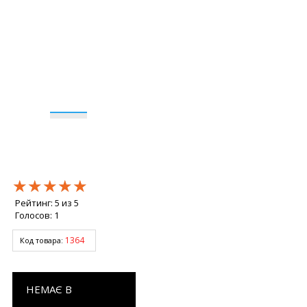
★★★★★
★★★★★
★★★★★
Рейтинг:
5
из
5
Голосов:
1
1364
Код товара:
НЕМАЄ В