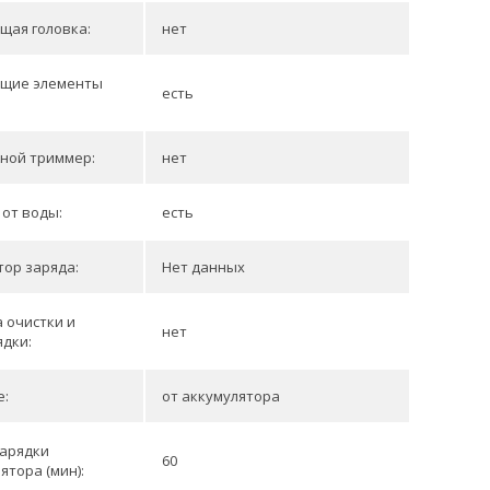
щая головка:
нет
щие элементы
есть
:
ной триммер:
нет
от воды:
есть
ор заряда:
Нет данных
 очистки и
нет
дки:
е:
от аккумулятора
зарядки
60
ятора (мин):