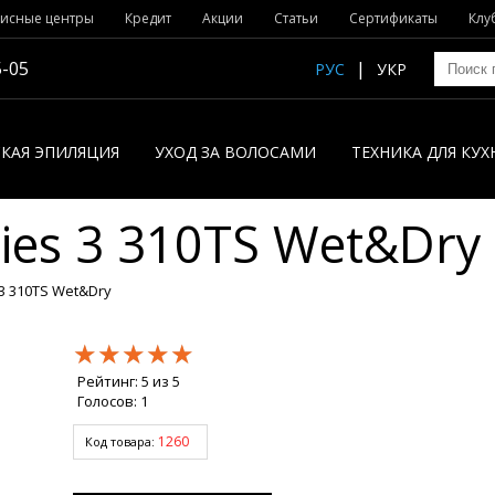
исные центры
Кредит
Акции
Статьи
Сертификаты
Клу
5-05
РУС
УКР
КАЯ ЭПИЛЯЦИЯ
УХОД ЗА ВОЛОСАМИ
ТЕХНИКА ДЛЯ КУХ
ies 3 310TS Wet&Dry
 3 310TS Wet&Dry
★★★★★
★★★★★
★★★★★
Рейтинг:
5
из
5
Голосов:
1
1260
Код товара: