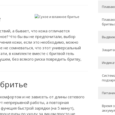
Плаваю
е
Плаваю
бритвы
твий, а бывает, что кожа отличается
ное? Что бы вы не предпочитали, выбор
Выдвиж
ягчения кожи, если это необходимо, можно
е не сомневаться, что этот универсальный
Защита 
ати, в комплекте вместе с бритвой гель
ушем, без всякого риска повредить бритву,
Индикат
Система
подзаря
бритье
Питани
 комфортом и не зависеть от длины сетевого
ут непрерывной работы, а повторная
Время 
 функция быстрой зарядки (на 5 минут),
аккумул
процедуры по уходу за лицом просто не