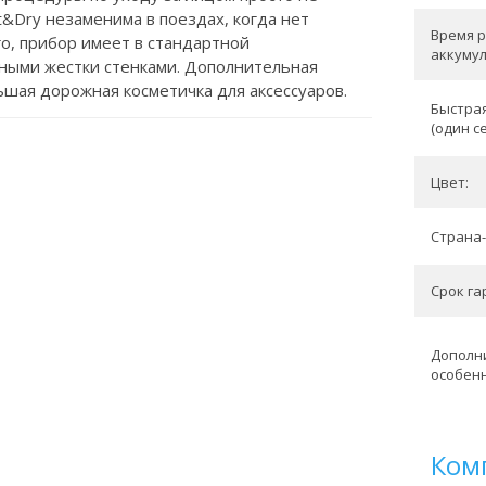
et&Dry незаменима в поездах, когда нет
Время 
го, прибор имеет в стандартной
аккумул
нными жестки стенками. Дополнительная
ьшая дорожная косметичка для аксессуаров.
Быстрая
(один с
Цвет:
Страна-
Срок гар
Дополн
особенн
Ком