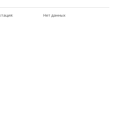
ктация:
Нет данных