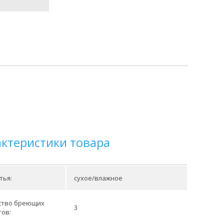
актеристики товара
тья:
сухое/влажное
ство бреющих
3
тов: