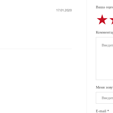
Ваша оцен
17.01.2020
★
★
★
Коммента
Меня зову
E-mail *