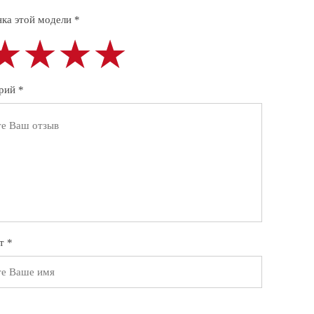
ка этой модели *
★★★★
★★★★
★★★★
рий *
т *