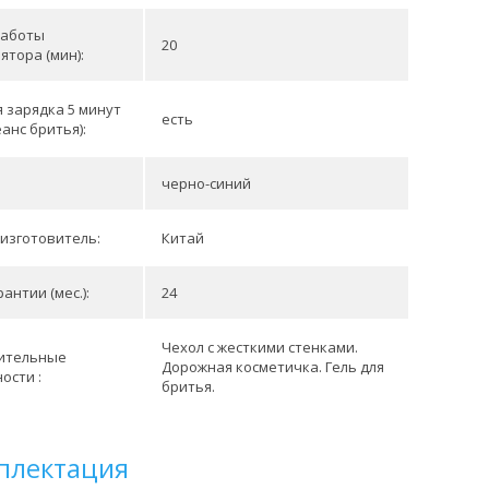
работы
20
ятора (мин):
 зарядка 5 минут
есть
еанс бритья):
черно-синий
изготовитель:
Китай
антии (мес.):
24
Чехол с жесткими стенками.
ительные
Дорожная косметичка. Гель для
ости :
бритья.
плектация