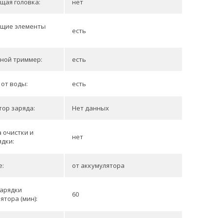
щая головка:
нет
щие элементы
есть
:
ной триммер:
есть
от воды:
есть
ор заряда:
Нет данных
 очистки и
нет
дки:
е:
от аккумулятора
зарядки
60
ятора (мин):