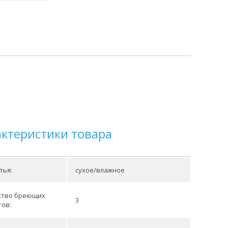
актеристики товара
тья:
сухое/влажное
ство бреющих
3
тов: