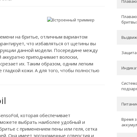
Плаваю
Плаваю
бритвы
времени на бритье, отличным вариантом
Выдвиж
гарантирует, что избавляться от щетины вы
трукции данной модели. Посередине между
Защита 
 аккуратно приподнимает волоски,
срезает их. Таким образом, одним легким
Индикат
гладкой кожи. А для того, чтобы полностью
Система
подзаря
il
Питани
nsoFoil, которая обеспечивает
Время 
 можете выбрать наиболее удобный и
аккумул
бритье с применением пены или геля, сетка
ачей. Она имеет эргономичные отверстия и