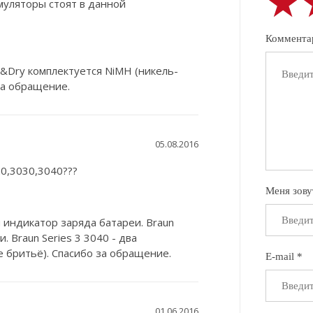
★
★
★
муляторы стоят в данной
Коммента
t&Dry комплектуется NiMH (никель-
за обращение.
05.08.2016
0,3030,3040???
Меня зову
 индикатор заряда батареи. Braun
. Braun Series 3 3040 - два
 бритьё). Спасибо за обращение.
E-mail *
01.06.2016