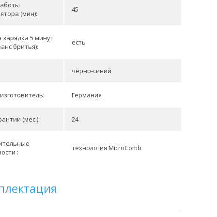
работы
45
ятора (мин):
 зарядка 5 минут
есть
еанс бритья):
чёрно-синий
изготовитель:
Германия
антии (мес.):
24
ительные
технология MicroComb
ости :
плектация