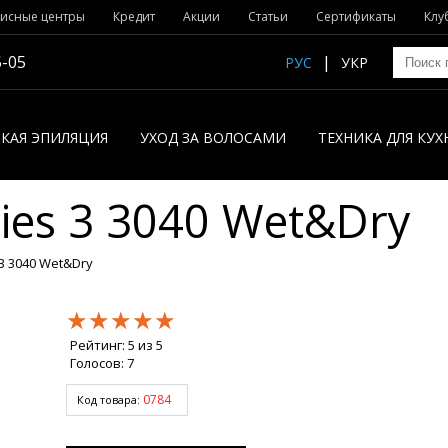
исные центры
Кредит
Акции
Статьи
Сертификаты
Клу
5-05
РУС
УКР
КАЯ ЭПИЛЯЦИЯ
УХОД ЗА ВОЛОСАМИ
ТЕХНИКА ДЛЯ КУХ
ies 3 3040 Wet&Dry
3 3040 Wet&Dry
★★★★★
★★★★★
★★★★★
Рейтинг:
5
из
5
Голосов:
7
0784
Код товара: