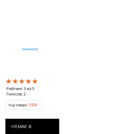
★★★★★
★★★★★
★★★★★
Рейтинг:
5
из
5
Голосов:
2
1038
Код товара:
НЕМАЄ В