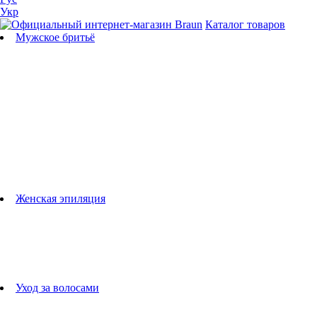
Укр
Каталог товаров
Мужское бритьё
Бритвы
Универсальные триммеры
Триммеры для бороды
Триммеры для тела
Триммеры для носа и ушей
Машинки для стрижки
Аксессуары для бритв
Подбор бритвенных кассет
Женская эпиляция
Эпиляторы
Фотоэпиляторы
Приборы по уходу за лицом
женские грумеры
Женские бритвы
Аксессуары для эпиляторов
Уход за волосами
Фен-щетки
выпрямители для волос