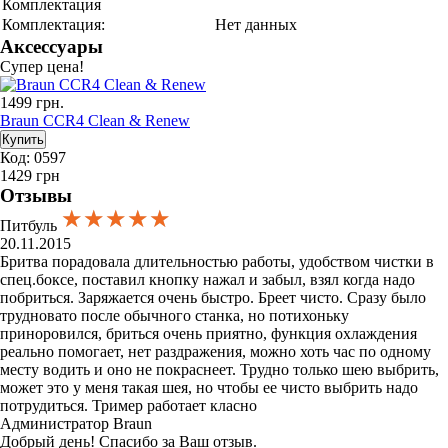
Комплектация
Комплектация:
Нет данных
Аксессуары
Супер цена!
1499
грн.
Braun CCR4 Clean & Renew
Код: 0597
1429
грн
Отзывы
★★★★★
★★★★★
★★★★★
Питбуль
20.11.2015
Бритва порадовала длительностью работы, удобством чистки в
спец.боксе, поставил кнопку нажал и забыл, взял когда надо
побриться. Заряжается очень быстро. Бреет чисто. Сразу было
трудновато после обычного станка, но потихоньку
приноровился, бриться очень приятно, функция охлаждения
реально помогает, нет раздражения, можно хоть час по одному
месту водить и оно не покраснеет. Трудно только шею выбрить,
может это у меня такая шея, но чтобы ее чисто выбрить надо
потрудиться. Тример работает класно
Администратор Braun
Добрый день! Спасибо за Ваш отзыв.