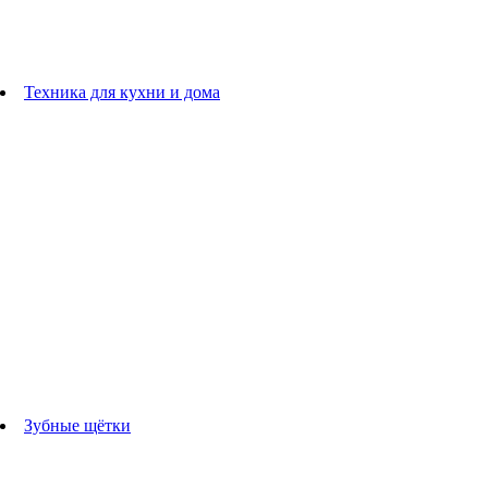
плойки
Фены
Машинки для стрижки
Расчески
Техника для кухни и дома
Блендеры
погружные блендеры
стационарные блендеры
Кухонные комбайны
Мультипечи
Чайники
Электрогрили
Соковыжималки
Гладильные системы
Утюги
Отпариватели
Миксеры
Тостеры
Кофеварки
Кофемолки
аксессуары для кухонной техники
Зубные щётки
Взрослые зубные щетки
Детские зубные щётки
Ирригаторы