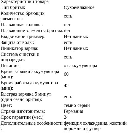
Характеристики товара
Тип бритья:
Cухое/влажное
Количество бреющих
есть
элементов:
Плавающая головка:
нет
Плавающие элементы бритвы:
нет
Выдвижной триммер:
Нет данных
Защита от воды:
есть
Индикатор заряда:
Нет данных
Система очистки и
есть
подзарядки:
Питание:
от аккумулятора
Время зарядки аккумулятора
60
(мин):
Время работы аккумулятора
45
(мин):
Быстрая зарядка 5 минут
есть
(один сеанс бритья):
Цвет:
темно-серый
Страна-изготовитель:
Германия
Срок гарантии (мес.):
24
Дополнительные особенности
функция охлаждения, жесткий
:
дорожный футляр