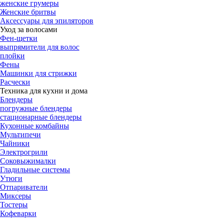
женские грумеры
Женские бритвы
Аксессуары для эпиляторов
Уход за волосами
Фен-щетки
выпрямители для волос
плойки
Фены
Машинки для стрижки
Расчески
Техника для кухни и дома
Блендеры
погружные блендеры
стационарные блендеры
Кухонные комбайны
Мультипечи
Чайники
Электрогрили
Соковыжималки
Гладильные системы
Утюги
Отпариватели
Миксеры
Тостеры
Кофеварки