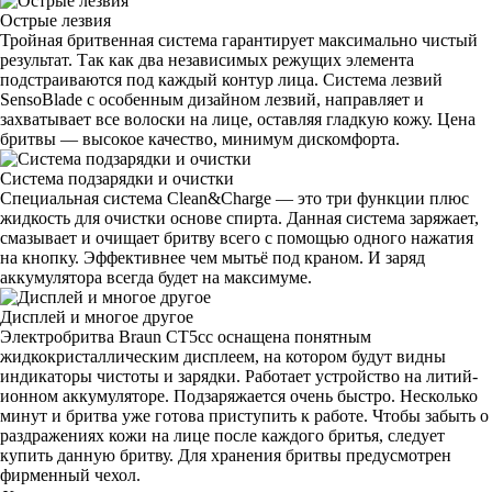
Острые лезвия
Тройная бритвенная система гарантирует максимально чистый
результат. Так как два независимых режущих элемента
подстраиваются под каждый контур лица. Система лезвий
SensoBlade с особенным дизайном лезвий, направляет и
захватывает все волоски на лице, оставляя гладкую кожу. Цена
бритвы — высокое качество, минимум дискомфорта.
Система подзарядки и очистки
Специальная система Clean&Charge — это три функции плюс
жидкость для очистки основе спирта. Данная система заряжает,
смазывает и очищает бритву всего с помощью одного нажатия
на кнопку. Эффективнее чем мытьё под краном. И заряд
аккумулятора всегда будет на максимуме.
Дисплей и многое другое
Электробритва Braun CT5cc оснащена понятным
жидкокристаллическим дисплеем, на котором будут видны
индикаторы чистоты и зарядки. Работает устройство на литий-
ионном аккумуляторе. Подзаряжается очень быстро. Несколько
минут и бритва уже готова приступить к работе. Чтобы забыть о
раздражениях кожи на лице после каждого бритья, следует
купить данную бритву. Для хранения бритвы предусмотрен
фирменный чехол.