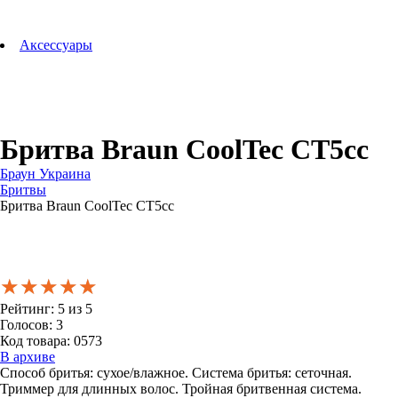
Аксессуары для зубных щеток
Технологии Oral-B
Аксессуары
Для зубных щеток
Для бритв
Для эпиляторов
Для кухонной техники
Для утюгов и гладильных систем
Бритва Braun CoolTec CT5cc
Браун Украина
Бритвы
Бритва Braun CoolTec CT5cc
★★★★★
★★★★★
★★★★★
Рейтинг:
5
из
5
Голосов:
3
Код товара:
0573
В архиве
Способ бритья: сухое/влажное. Система бритья: сеточная.
Триммер для длинных волос. Тройная бритвенная система.