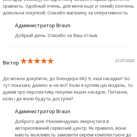
сравнить. Удобный очень, для меня еще и тихий) ооочень
довольна покупкой. Спасибо магазину за оперативность.
Администратор Braun
Добрый день. Спасибо за Ваш отзыв.
★★★★★
★★★★★
★★★★★
21.07.2020
Віктор
Де можна докупити, до блендера MQ 9, інші насадки? Бо
тут показані, далеко ж не всі? Коли я купляв цю модель, то
думав про перспективу покупки інших насадок. Питання,
коли і де вони будуть доступні?
Администратор Braun
Доброго дня. Рекомендуємо звернутися в
авторизований сервісний центр. Як правило, вони
мають можливість замовити окремі комплектуючі до