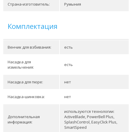
Страна-изготовитель:
Румыния
Комплектация
Венчик для взбивания:
есть
Насадка для
есть
измельчения:
Насадка для пюре:
нет
Насадка-шинковка:
нет
используются технологии:
Дополнительная
ActiveBlade, PowerBell Plus,
информация:
SplashControl, EasyClick Plus,
SmartSpeed