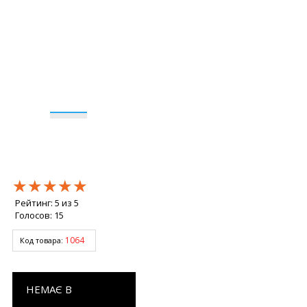
★★★★★
★★★★★
★★★★★
Рейтинг:
5
из
5
Голосов:
15
1064
Код товара:
НЕМАЄ В