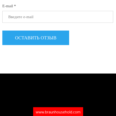
E-mail *
www.braunhousehold.com