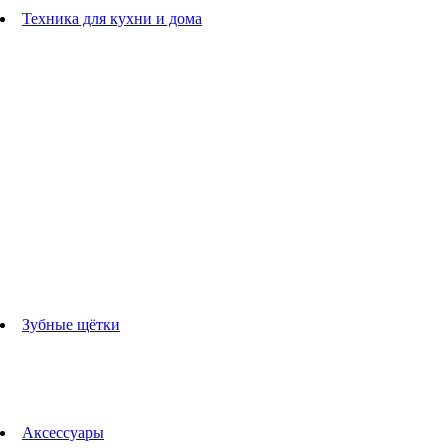
Расчески
Техника для кухни и дома
Блендеры
погружные блендеры
стационарные блендеры
Кухонные комбайны
Мультипечи
Чайники
Электрогрили
Соковыжималки
Гладильные системы
Утюги
Отпариватели
Миксеры
Тостеры
Кофеварки
Кофемолки
аксессуары для кухонной техники
Зубные щётки
Взрослые зубные щетки
Детские зубные щётки
Ирригаторы
Аксессуары для зубных щеток
Технологии Oral-B
Аксессуары