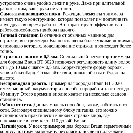
устройство очень удобно лежит в руке. Даже при длительной
работе с ним, ваша рука не устанет.
Самозатачивающиеся ножи.
Режущие элементы триммера
имеют такую конструкцию, которая позволяет им подтачивать
друг друга во время работы. Это гарантирует эффективную
работоспособность прибора надолго.
Точный стайлинг.
В отличие от обычных машинок для
стрижки, все триммеры Braun оснащены более узкими лезвиями,
с помощью которых, моделирование стрижки происходит более
точно.
Стрижка с шагом в 0,5 мм.
Специальный регулятор триммера
для бороды Braun BT 3020 позволяет регулировать длину волос
от 1 до 10 мм с шагом 0,5 мм. Корректируйте форму бороды,
усов и бакенбард. Создавайте свои, новые образы и будьте на
высоте.
Беспроводная работа.
Триммер для бороды Braun BT 3020
имеет мощный аккумулятор и способен проработать от него до
40 минут. Этого времени вполне хватит на несколько сеансов
стайлинга.
Работа от сети.
Данная модель способна, также, работать и от
сети. Благодаря специальному блоку питания, его можно
использовать практически в любых странах мира, где
напряжение в розетке от 110 до 240 Вольт.
Легкий уход.
У всех триммеров для бороды Braun герметичный
корпус, поэтому вы можете, без опаски, после использования