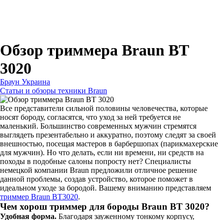
Для зубных щеток
Для бритв
Для эпиляторов
Для кухонной техники
Для утюгов и гладильных систем
Обзор триммера Braun BT
3020
Браун Украина
Статьи и обзоры техники Braun
Все представители сильной половины человечества, которые
носят бороду, согласятся, что уход за ней требуется не
маленький. Большинство современных мужчин стремятся
выглядеть презентабельно и аккуратно, поэтому следят за своей
внешностью, посещая мастеров в барбершопах (парикмахерские
для мужчин). Но что делать, если ни времени, ни средств на
походы в подобные салоны попросту нет? Специалисты
немецкой компании Braun предложили отличное решение
данной проблемы, создав устройство, которое поможет в
идеальном уходе за бородой. Вашему вниманию представляем
триммер Braun BT3020
.
Чем хорош триммер для бороды Braun BT 3020?
Удобная форма.
Благодаря зауженному тонкому корпусу,