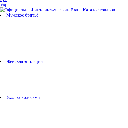
Укр
Каталог товаров
Мужское бритьё
Бритвы
Универсальные триммеры
Триммеры для бороды
Триммеры для тела
Триммеры для носа и ушей
Машинки для стрижки
Аксессуары для бритв
Подбор бритвенных кассет
Женская эпиляция
Эпиляторы
Фотоэпиляторы
Приборы по уходу за лицом
женские грумеры
Женские бритвы
Аксессуары для эпиляторов
Уход за волосами
Фен-щетки
выпрямители для волос
плойки
Фены
Машинки для стрижки