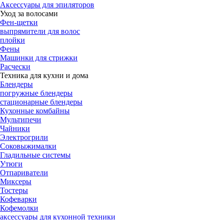
Аксессуары для эпиляторов
Уход за волосами
Фен-щетки
выпрямители для волос
плойки
Фены
Машинки для стрижки
Расчески
Техника для кухни и дома
Блендеры
погружные блендеры
стационарные блендеры
Кухонные комбайны
Мультипечи
Чайники
Электрогрили
Соковыжималки
Гладильные системы
Утюги
Отпариватели
Миксеры
Тостеры
Кофеварки
Кофемолки
аксессуары для кухонной техники