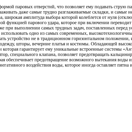
рмой паровых отверстий, что позволяет ему подавать струю па
глаживать даже самые трудно разглаживаемые складки, и самые 
а, широкая амплитуда выбора которой колеблется от нуля (отклю
ной функцией парового удара, которое при включении переводи
даже при выполнении самых трудных задач, поставленных перед у
 использовать одно из самых современных, высокотехнологичн
ать устройство не в традиционном горизонтальном положении, 
 одежду, шторы, вечерние платья и костюмы. Обладающей высоко
и которая гарантирует ему уникальные встроенные системы «Ан
тор, специального клапана, позволяет предотвращать кальцинир
рая обеспечивает предотвращение возможного вытекания воды из
гативного воздействия воды, которое иногда оставляет пятна и