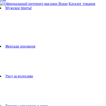
Каталог товаров
Мужское бритьё
Бритвы
Универсальные триммеры
Триммеры для бороды
Триммеры для тела
Триммеры для носа и ушей
Машинки для стрижки
Аксессуары для бритв
Подбор бритвенных кассет
Женская эпиляция
Эпиляторы
Фотоэпиляторы
Приборы по уходу за лицом
женские грумеры
Женские бритвы
Аксессуары для эпиляторов
Уход за волосами
Фен-щетки
выпрямители для волос
плойки
Фены
Машинки для стрижки
Расчески
Техника для кухни и дома