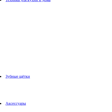
Блендеры
погружные блендеры
стационарные блендеры
Кухонные комбайны
Мультипечи
Чайники
Электрогрили
Соковыжималки
Гладильные системы
Утюги
Отпариватели
Миксеры
Тостеры
Кофеварки
Кофемолки
аксессуары для кухонной техники
Зубные щётки
Взрослые зубные щетки
Детские зубные щётки
Ирригаторы
Аксессуары для зубных щеток
Технологии Oral-B
Аксессуары
Для зубных щеток