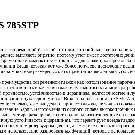
TS 785STP
ость современной бытовой техники, которой насыщены наши кв
тарались выглядеть опрятно, поэтому утюг имеет достаточно дл
временное и компактное устройство для глажки, которое особе
омпании Braun, которая вот уже более полувека производит ра
нив компактные размеры, создать принципиально новый утюг, 
е преимущества современной глажки как использование пароген
ют эффективность и качество глажки. Кроме того компания разр
й прочностью, устойчивостью к царапинам, долговечностью и л
овационную серию утюгов Braun под названием TexStyle 7. Это
нологиями, которые делают процесс глажки, не только гораздо
название Saphir. Изготовлена из особого сплава высокопрочны
рые в четыре раза превосходят подошвы, изготовленные из не
личную устойчивость к царапинам, что гарантирует всегда гладк
ен объемным резервуаром для воды, вместительность которого 
ным использование разнообразных функций, которые основываютс