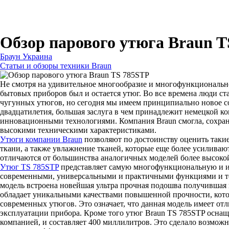
Для бритв
Для эпиляторов
Для кухонной техники
Для утюгов и гладильных систем
Обзор парового утюга Braun 
Браун Украина
Статьи и обзоры техники Braun
Не смотря на удивительное многообразие и многофункциональн
бытовых приборов был и остается утюг. Во все времена люди с
чугунных утюгов, но сегодня мы имеем принципиально новое со
двадцатилетия, большая заслуга в чем принадлежит немецкой к
инновационными технологиями. Компания Braun смогла, сохра
высокими техническими характеристиками.
Утюги компании Braun
позволяют по достоинству оценить таки
ткани, а также увлажнение тканей, которые еще более усилива
отличаются от большинства аналогичных моделей более высоко
Утюг TS 785STP
представляет самую многофункциональную и инн
современными, универсальными и практичными функциями и тех
модель встроена новейшая ультра прочная подошва получившая 
обладает уникальными качествами повышенной прочности, кото
современных утюгов. Это означает, что данная модель имеет от
эксплуатации прибора. Кроме того утюг Braun TS 785STP оснащ
компанией, и составляет 400 миллилитров. Это сделало возмож