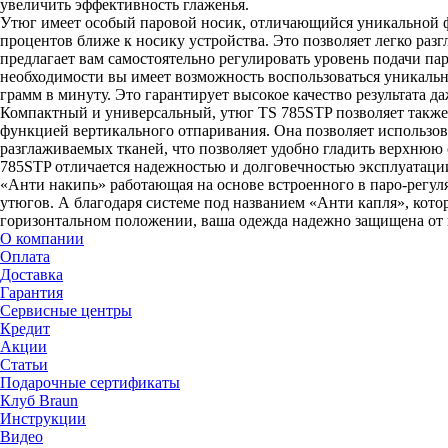
увеличить эффективность глаженья.
Утюг имеет особый паровой носик, отличающийся уникальной фо
процентов ближе к носику устройства. Это позволяет легко раз
предлагает вам самостоятельно регулировать уровень подачи пар
необходимости вы имеет возможность воспользоваться уникаль
грамм в минуту. Это гарантирует высокое качество результата 
Компактный и универсальный, утюг TS 785STP позволяет также
функцией вертикального отпаривания. Она позволяет использов
разглаживаемых тканей, что позволяет удобно гладить верхнюю
785STP отличается надежностью и долговечностью эксплуатаци
«Анти накипь» работающая на основе встроенного в паро-регуля
утюгов. А благодаря системе под названием «Анти капля», кото
горизонтальном положении, ваша одежда надежно защищена от не
О компании
Оплата
Доставка
Гарантия
Сервисные центры
Кредит
Акции
Статьи
Подарочные сертификаты
Клуб Braun
Инструкции
Видео