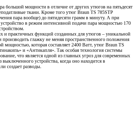
ра большой мощности в отличие от других утюгов на пятьдесят
неподатливые ткани. Кроме того утюг Braun TS 785STP
чения пара вообще) до пятидесяти грамм в минуту. А при
т устройство в режим интенсивной подачи пара мощностью 170
стройством.
ых и практичных функций созданных для утюгов – уникальной
и производить глажку не меняя пространственного положения
й мощностью, которая составляет 2400 Ватт, утюг Braun TS
тинакипь» и «Антикапля». Так особая технология системы
ование, что является одной из главных угроз для современных
 выключенного устройства, когда оно находится в
ли создает разводы.