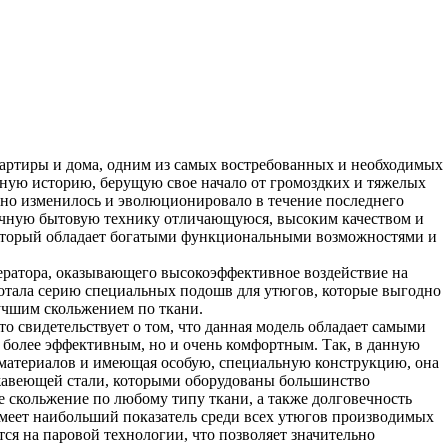
артиры и дома, одним из самых востребованных и необходимых
инную историю, берущую свое начало от громоздких и тяжелых
нно изменилось и эволюционировало в течение последнего
зличную бытовую технику отличающуюся, высоким качеством и
который обладает богатыми функциональными возможностями и
ератора, оказывающего высокоэффективное воздействие на
аботала серию специальных подошв для утюгов, которые выгодно
учшим скольжением по ткани.
 свидетельствует о том, что данная модель обладает самыми
 более эффективным, но и очень комфортным. Так, в данную
х материалов и имеющая особую, специальную конструкцию, она
ржавеющей стали, которыми оборудованы большинство
ое скольжение по любому типу ткани, а также долговечность
имеет наибольший показатель среди всех утюгов производимых
я на паровой технологии, что позволяет значительно