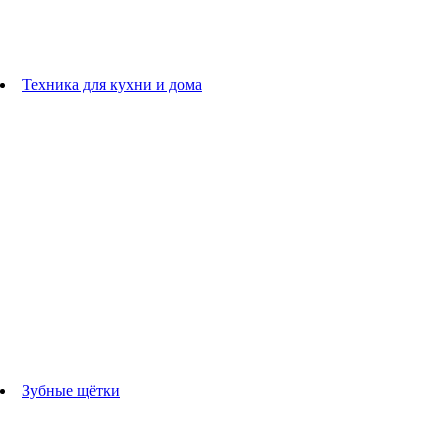
плойки
Фены
Машинки для стрижки
Расчески
Техника для кухни и дома
Блендеры
погружные блендеры
стационарные блендеры
Кухонные комбайны
Мультипечи
Чайники
Электрогрили
Соковыжималки
Гладильные системы
Утюги
Отпариватели
Миксеры
Тостеры
Кофеварки
Кофемолки
аксессуары для кухонной техники
Зубные щётки
Взрослые зубные щетки
Детские зубные щётки
Ирригаторы