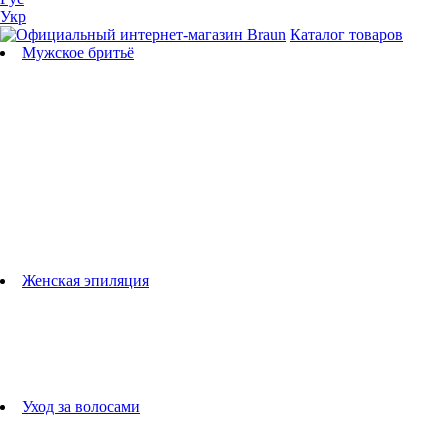
Укр
Каталог товаров
Мужское бритьё
Бритвы
Универсальные триммеры
Триммеры для бороды
Триммеры для тела
Триммеры для носа и ушей
Машинки для стрижки
Аксессуары для бритв
Подбор бритвенных кассет
Женская эпиляция
Эпиляторы
Фотоэпиляторы
Приборы по уходу за лицом
женские грумеры
Женские бритвы
Аксессуары для эпиляторов
Уход за волосами
Фен-щетки
выпрямители для волос