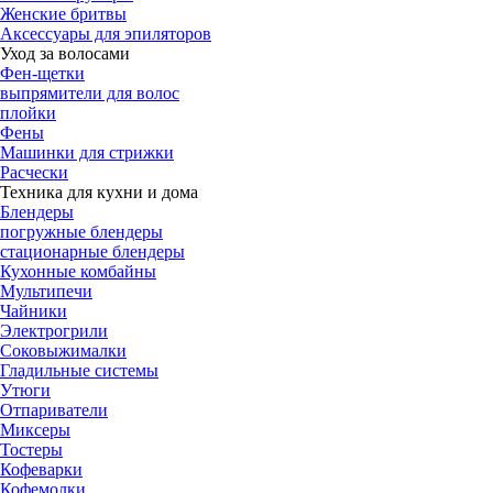
Женские бритвы
Аксессуары для эпиляторов
Уход за волосами
Фен-щетки
выпрямители для волос
плойки
Фены
Машинки для стрижки
Расчески
Техника для кухни и дома
Блендеры
погружные блендеры
стационарные блендеры
Кухонные комбайны
Мультипечи
Чайники
Электрогрили
Соковыжималки
Гладильные системы
Утюги
Отпариватели
Миксеры
Тостеры
Кофеварки
Кофемолки