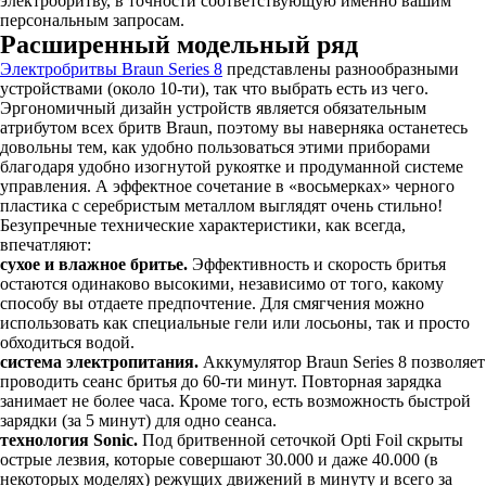
электробритву, в точности соответствующую именно вашим
персональным запросам.
Расширенный модельный ряд
Электробритвы Braun Series 8
представлены разнообразными
устройствами (около 10-ти), так что выбрать есть из чего.
Эргономичный дизайн устройств является обязательным
атрибутом всех бритв Braun, поэтому вы наверняка останетесь
довольны тем, как удобно пользоваться этими приборами
благодаря удобно изогнутой рукоятке и продуманной системе
управления. А эффектное сочетание в «восьмерках» черного
пластика с серебристым металлом выглядят очень стильно!
Безупречные технические характеристики, как всегда,
впечатляют:
сухое и влажное бритье.
Эффективность и скорость бритья
остаются одинаково высокими, независимо от того, какому
способу вы отдаете предпочтение. Для смягчения можно
использовать как специальные гели или лосьоны, так и просто
обходиться водой.
система электропитания.
Аккумулятор Braun Series 8 позволяет
проводить сеанс бритья до 60-ти минут. Повторная зарядка
занимает не более часа. Кроме того, есть возможность быстрой
зарядки (за 5 минут) для одно сеанса.
технология Sonic.
Под бритвенной сеточкой Opti Foil скрыты
острые лезвия, которые совершают 30.000 и даже 40.000 (в
некоторых моделях) режущих движений в минуту и всего за