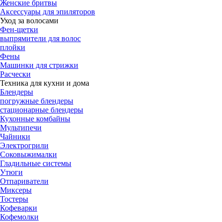
Женские бритвы
Аксессуары для эпиляторов
Уход за волосами
Фен-щетки
выпрямители для волос
плойки
Фены
Машинки для стрижки
Расчески
Техника для кухни и дома
Блендеры
погружные блендеры
стационарные блендеры
Кухонные комбайны
Мультипечи
Чайники
Электрогрили
Соковыжималки
Гладильные системы
Утюги
Отпариватели
Миксеры
Тостеры
Кофеварки
Кофемолки