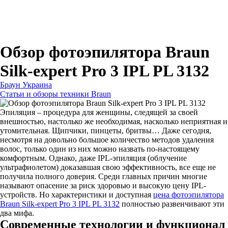
Для зубных щеток
Для бритв
Для эпиляторов
Для кухонной техники
Для утюгов и гладильных систем
Обзор фотоэпилятора Braun
Silk-expert Pro 3 IPL PL 3132
Браун Украина
Статьи и обзоры техники Braun
Эпиляция – процедура для женщины, следящей за своей
внешностью, настолько же необходимая, насколько неприятная и
утомительная. Щипчики, пинцеты, бритвы… Даже сегодня,
несмотря на довольно большое количество методов удаления
волос, только один из них можно назвать по-настоящему
комфортным. Однако, даже IPL-эпиляция (облучение
ультрафиолетом) доказавшая свою эффективность, все еще не
получила полного доверия. Среди главных причин многие
называют опасение за риск здоровью и высокую цену IPL-
устройств. Но характеристики и доступная
цена фотоэпилятора
Braun Silk-expert Pro 3 IPL PL 3132
полностью развенчивают эти
два мифа.
Современные технологии и функционал