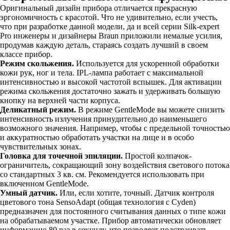
Оригинальный дизайн прибора отличается прекрасную
эргономичность с красотой. Что не удивительно, если учесть,
что при разработке данной модели, да и всей серии Silk-expert
Pro инженеры и дизайнеры Braun приложили немалые усилия,
продумав каждую деталь, стараясь создать лучший в своем
классе прибор.
Режим скольжения.
Используется для ускоренной обработки
кожи рук, ног и тела. IPL-лампа работает с максимальной
интенсивностью и высокой частотой вспышек. Для активации
режима скольжения достаточно зажать и удерживать большую
кнопку на верхней части корпуса.
Деликатный режим.
В режиме GentleMode вы можете снизить
интенсивность излучения принудительно до наименьшего
возможного значения. Например, чтобы с предельной точностью
и аккуратностью обработать участки на лице и в особо
чувствительных зонах.
Головка для точечной эпиляции.
Простой колпачок-
ограничитель, сокращающий зону воздействия светового потока
со стандартных 3 кв. см. Рекомендуется использовать при
включенном GentleMode.
Умный датчик.
Или, если хотите, точный. Датчик контроля
цветового тона SensoAdapt (общая технология с Cyden)
предназначен для постоянного считывания данных о типе кожи
на обрабатываемом участке. Прибор автоматически обновляет
информацию 80 раз в секунду, что позволяет подстраивать