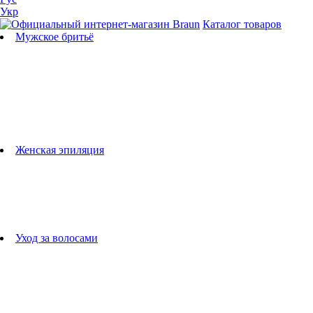
Укр
Каталог товаров
Мужское бритьё
Бритвы
Универсальные триммеры
Триммеры для бороды
Триммеры для тела
Триммеры для носа и ушей
Машинки для стрижки
Аксессуары для бритв
Подбор бритвенных кассет
Женская эпиляция
Эпиляторы
Фотоэпиляторы
Приборы по уходу за лицом
женские грумеры
Женские бритвы
Аксессуары для эпиляторов
Уход за волосами
Фен-щетки
выпрямители для волос
плойки
Фены
Машинки для стрижки