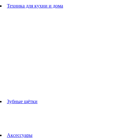
Расчески
Техника для кухни и дома
Блендеры
погружные блендеры
стационарные блендеры
Кухонные комбайны
Мультипечи
Чайники
Электрогрили
Соковыжималки
Гладильные системы
Утюги
Отпариватели
Миксеры
Тостеры
Кофеварки
Кофемолки
аксессуары для кухонной техники
Зубные щётки
Взрослые зубные щетки
Детские зубные щётки
Ирригаторы
Аксессуары для зубных щеток
Технологии Oral-B
Аксессуары