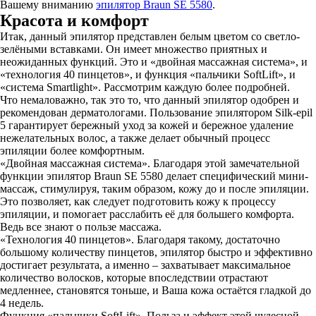
Вашему вниманию
эпилятор Braun SE 5580
.
Красота и комфорт
Итак, данный эпилятор представлен белым цветом со светло-
зелёными вставками. Он имеет множество приятных и
неожиданных функций. Это и «двойная массажная система», и
«технология 40 пинцетов», и функция «пальчики SoftLift», и
«система Smartlight». Рассмотрим каждую более подробней.
Что немаловажно, так это то, что данный эпилятор одобрен и
рекомендован дерматологами. Пользование эпилятором Silk-epil
5 гарантирует бережный уход за кожей и бережное удаление
нежелательных волос, а также делает обычный процесс
эпиляции более комфортным.
«Двoйная массажнaя система». Благодаря этой замечательной
функции эпилятор Braun SE 5580 делает специфический мини-
массаж, стимулируя, таким образом, кожу до и после эпиляции.
Это позволяет, как следует подготовить кожу к процессу
эпиляции, и помогает расслабить её для большего комфорта.
Ведь все знают о пользе массажа.
«Технология 40 пинцетов». Благодаря такому, достаточно
большому количеству пинцетов, эпилятор быстро и эффективно
достигает результата, а именно – захватывает максимальное
количество волосков, которые впоследствии отрастают
медленнее, становятся тоньше, и Ваша кожа остаётся гладкой до
4 недель.
Функция «пальчики SoftLift». Польза и эффект этой чудесной