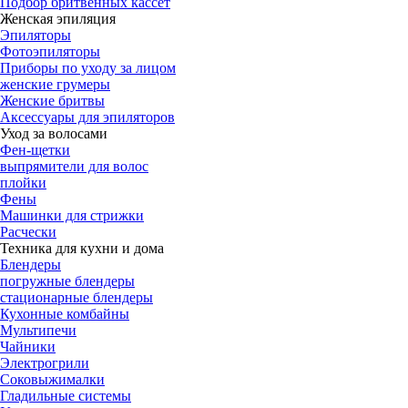
Подбор бритвенных кассет
Женская эпиляция
Эпиляторы
Фотоэпиляторы
Приборы по уходу за лицом
женские грумеры
Женские бритвы
Аксессуары для эпиляторов
Уход за волосами
Фен-щетки
выпрямители для волос
плойки
Фены
Машинки для стрижки
Расчески
Техника для кухни и дома
Блендеры
погружные блендеры
стационарные блендеры
Кухонные комбайны
Мультипечи
Чайники
Электрогрили
Соковыжималки
Гладильные системы