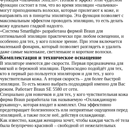
функции состоит в том, что во время эпиляции «пальчики»
могут приподнимать волоски, которые прилегают к коже, и
направлять их в пинцеты эпилятора. Эта функция позволяет с
максимальным эффектом проводить эпиляцию, то есть делать
кожу идеально гладкой надолго.
«Система Smartlight» разработана фирмой Braun для
оптимальной эпиляции практически при любом освещении, и
особенно для тех, у кого плохое зрение. При этом включается
маленький фонарик, который позволяет разглядеть и удалить
даже самые маленькие, светленькие и короткие волоски.
Комплектация и техническое оснащение
В эпиляторе имеются две скорости. Первая предназначена для
мягкой и бережной эпиляции. Превосходно подойдёт для тех,
кто в первый раз пользуется эпилятором и для тех, у кого
чувствительная кожа. А вторая скорость – для более быстрой
эпиляции. То есть можно выбрать подходящий именно для Вас
режим. Работает Braun SE 5580 от сети.
Специально для новичков и для тех, у кого чувствительная кожа
фирма Braun разработала так называемую «Охлаждающую
рукавицу», которая входит в комплект. Она эффективно
предотвращает болезненность или неприятные ощущения перед
эпиляцией, а также после неё, действуя охлаждающе.
Как известно, каждая женщина хочет, чтобы каждая часть её тела
была безупречно красивой – свободной от нежелательных