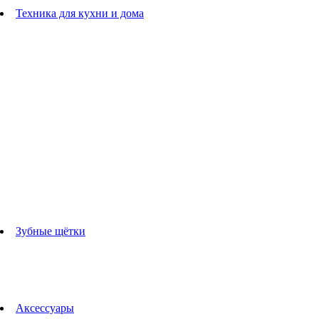
Расчески
Техника для кухни и дома
Блендеры
погружные блендеры
стационарные блендеры
Кухонные комбайны
Мультипечи
Чайники
Электрогрили
Соковыжималки
Гладильные системы
Утюги
Отпариватели
Миксеры
Тостеры
Кофеварки
Кофемолки
аксессуары для кухонной техники
Зубные щётки
Взрослые зубные щетки
Детские зубные щётки
Ирригаторы
Аксессуары для зубных щеток
Технологии Oral-B
Аксессуары