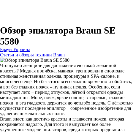
Для зубных щеток
Для бритв
Для эпиляторов
Для кухонной техники
Для утюгов и гладильных систем
Обзор эпилятора Braun SE
5580
Браун Украина
Статьи и обзоры техники Braun
Что нужно женщине для достижения ею такой желанной
красоты? Модная причёска, макияж, тренировки в спортзале,
стильная женственная одежда, процедуры в SPA-салоне, и
много чего ещё. Но без этого всего можно временно и обойтись,
а вот без гладких ножек – ну никак нельзя. Особенно, если
наступает лето – период отпусков, лёгкой открытой одежды
мини-длинны. Море, пляж, яркое солнце, загорелые, гладкие
ножки, и эта гладкость держится до четырёх недель. С лёгкостью
осуществит последнее эпилятор – современное изобретение для
удаления нежелательных волос.
Braun знает, как достичь красоты и гладкости ножек, которая
сохраняется надолго. Для этого и выпускает всё более
улучшенные модели эпиляторов, среди которых представила