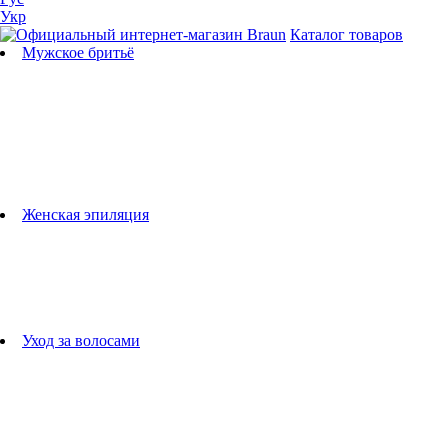
Укр
Каталог товаров
Мужское бритьё
Бритвы
Универсальные триммеры
Триммеры для бороды
Триммеры для тела
Триммеры для носа и ушей
Машинки для стрижки
Аксессуары для бритв
Подбор бритвенных кассет
Женская эпиляция
Эпиляторы
Фотоэпиляторы
Приборы по уходу за лицом
женские грумеры
Женские бритвы
Аксессуары для эпиляторов
Уход за волосами
Фен-щетки
выпрямители для волос
плойки
Фены
Машинки для стрижки