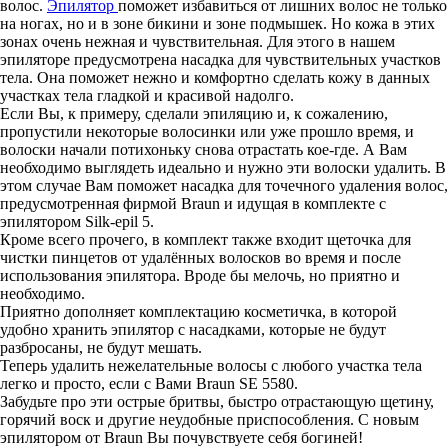
волос.
Эпилятор
поможет избавиться от лишних волос не только
на ногах, но и в зоне бикини и зоне подмышек. Но кожа в этих
зонах очень нежная и чувствительная. Для этого в нашем
эпиляторе предусмотрена насадка для чувствительных участков
тела. Она поможет нежно и комфортно сделать кожу в данных
участках тела гладкой и красивой надолго.
Если Вы, к примеру, сделали эпиляцию и, к сожалению,
пропустили некоторые волосинки или уже прошло время, и
волоски начали потихоньку снова отрастать кое-где. А Вам
необходимо выглядеть идеально и нужно эти волоски удалить. В
этом случае Вам поможет насадка для точечного удаления волос,
предусмотренная фирмой Braun и идущая в комплекте с
эпилятором Silk-epil 5.
Кроме всего прочего, в комплект также входит щеточка для
чистки пинцетов от удалённых волосков во время и после
использования эпилятора. Вроде бы мелочь, но приятно и
необходимо.
Приятно дополняет комплектацию косметичка, в которой
удобно хранить эпилятор с насадками, которые не будут
разбросаны, не будут мешать.
Теперь удалить нежелательные волосы с любого участка тела
легко и просто, если с Вами Braun SE 5580.
Забудьте про эти острые бритвы, быстро отрастающую щетину,
горячий воск и другие неудобные приспособления. С новым
эпилятором от Braun Вы почувствуете себя богиней!