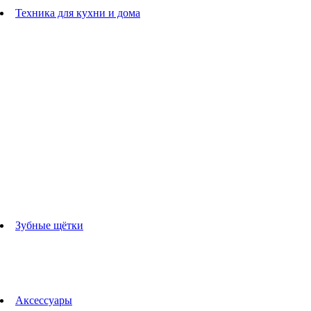
Расчески
Техника для кухни и дома
Блендеры
погружные блендеры
стационарные блендеры
Кухонные комбайны
Мультипечи
Чайники
Электрогрили
Соковыжималки
Гладильные системы
Утюги
Отпариватели
Миксеры
Тостеры
Кофеварки
Кофемолки
аксессуары для кухонной техники
Зубные щётки
Взрослые зубные щетки
Детские зубные щётки
Ирригаторы
Аксессуары для зубных щеток
Технологии Oral-B
Аксессуары