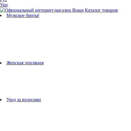
Укр
Каталог товаров
Мужское бритьё
Бритвы
Универсальные триммеры
Триммеры для бороды
Триммеры для тела
Триммеры для носа и ушей
Машинки для стрижки
Аксессуары для бритв
Подбор бритвенных кассет
Женская эпиляция
Эпиляторы
Фотоэпиляторы
Приборы по уходу за лицом
женские грумеры
Женские бритвы
Аксессуары для эпиляторов
Уход за волосами
Фен-щетки
выпрямители для волос
плойки
Фены
Машинки для стрижки