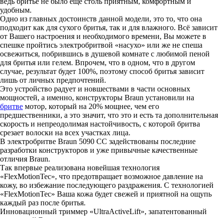
ведь бритьё не было ещё столь приятным, комфортным и
удобным.
Одно из главных достоинств данной модели, это то, что она
подходит как для сухого бритья, так и для влажного. Всё зависит
от Вашего настроения и необходимого времени, Вы можете в
спешке пройтись электробритвой «насухо» или же не спеша
освежиться, побрившись в душевой комнате с любимой пеной
для бритья или гелем. Впрочем, что в одном, что в другом
случае, результат будет 100%, поэтому способ бритья зависит
лишь от личных предпочтений.
Это устройство радует и новшествами в части основных
мощностей, а именно, конструкторы Braun установили на
бритве
мотор, который на 20% мощнее, чем его
предшественники, а это значит, что это и есть та дополнительная
скорость и непреодолимая настойчивость, с которой бритва
срезает волоски на всех участках лица.
В электробритве Braun 5090 СС задействованы последние
разработки конструкторов и уже привычные качественные
отличия Braun.
Так впервые реализована новейшая технология
«FlexMotionTec», что предотвращает возможное давление на
кожу, во избежание последующего раздражения. С технологией
«FlexMotionTec» Ваша кожа будет свежей и приятной на ощупь
каждый раз после бритья.
Инновационный триммер «UltraActiveLift», запатентованный