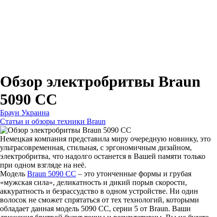
Для зубных щеток
Для бритв
Для эпиляторов
Для кухонной техники
Для утюгов и гладильных систем
Обзор электробритвы Braun
5090 СС
Браун Украина
Статьи и обзоры техники Braun
Немецкая компания представила миру очередную новинку, это
ультрасовременная, стильная, с эргономичным дизайном,
электробритва, что надолго останется в Вашей памяти только
при одном взгляде на неё.
Модель
Braun 5090 СС
– это утонченные формы и грубая
«мужская сила», деликатность и дикий порыв скорости,
аккуратность и безрассудство в одном устройстве. Ни один
волосок не сможет спрятаться от тех технологий, которыми
обладает данная модель 5090 СС, серии 5 от Braun. Ваши