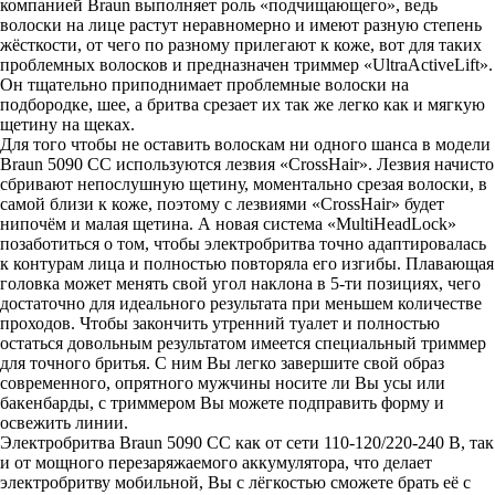
компанией Braun выполняет роль «подчищающего», ведь
волоски на лице растут неравномерно и имеют разную степень
жёсткости, от чего по разному прилегают к коже, вот для таких
проблемных волосков и предназначен триммер «UltraActiveLift».
Он тщательно приподнимает проблемные волоски на
подбородке, шее, а бритва срезает их так же легко как и мягкую
щетину на щеках.
Для того чтобы не оставить волоскам ни одного шанса в модели
Braun 5090 СС используются лезвия «CrossHair». Лезвия начисто
сбривают непослушную щетину, моментально срезая волоски, в
самой близи к коже, поэтому с лезвиями «CrossHair» будет
нипочём и малая щетина. А новая система «MultiHeadLock»
позаботиться о том, чтобы электробритва точно адаптировалась
к контурам лица и полностью повторяла его изгибы. Плавающая
головка может менять свой угол наклона в 5-ти позициях, чего
достаточно для идеального результата при меньшем количестве
проходов. Чтобы закончить утренний туалет и полностью
остаться довольным результатом имеется специальный триммер
для точного бритья. С ним Вы легко завершите свой образ
современного, опрятного мужчины носите ли Вы усы или
бакенбарды, с триммером Вы можете подправить форму и
освежить линии.
Электробритва Braun 5090 СС как от сети 110-120/220-240 В, так
и от мощного перезаряжаемого аккумулятора, что делает
электробритву мобильной, Вы с лёгкостью сможете брать её с