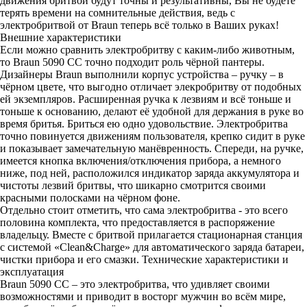
движения бритвой будут точны и результативны, Вы не будете
терять времени на сомнительные действия, ведь с
электробритвой от Braun теперь всё только в Ваших руках!
Внешние характеристики
Если можно сравнить электробритву с каким-либо животным,
то Braun 5090 СС точно подходит роль чёрной пантеры.
Дизайнеры Braun выполнили корпус устройства – ручку – в
чёрном цвете, что выгодно отличает элекробритву от подобных
ей экземпляров. Расширенная ручка к лезвиям и всё тоньше и
тоньше к основанию, делают её удобной для держания в руке во
время бритья. Бриться ею одно удовольствие. Электробритва
точно повинуется движениям пользователя, крепко сидит в руке
и показывает замечательную манёвренность. Спереди, на ручке,
имеется кнопка включения/отключения прибора, а немного
ниже, под ней, расположился индикатор заряда аккумулятора и
чистоты лезвий бритвы, что шикарно смотрится своими
красными полосками на чёрном фоне.
Отдельно стоит отметить, что сама электробритва - это всего
половина комплекта, что предоставляется в распоряжение
владельцу. Вместе с бритвой прилагается стационарная станция
с системой «Clean&Charge» для автоматического заряда батареи,
чистки прибора и его смазки. Технические характеристики и
эксплуатация
Braun 5090 СС – это электробритва, что удивляет своими
возможностями и приводит в восторг мужчин во всём мире,