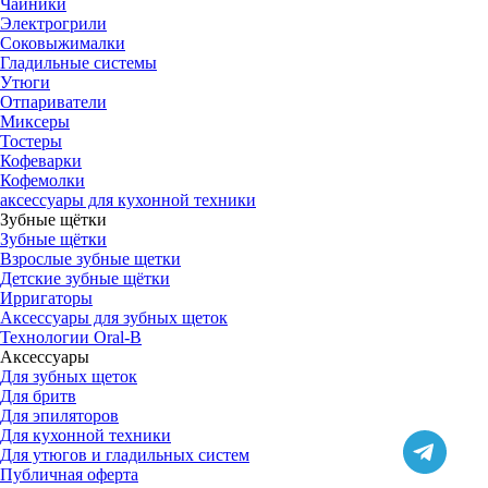
Чайники
Электрогрили
Соковыжималки
Гладильные системы
Утюги
Отпариватели
Миксеры
Тостеры
Кофеварки
Кофемолки
аксессуары для кухонной техники
Зубные щётки
Зубные щётки
Взрослые зубные щетки
Детские зубные щётки
Ирригаторы
Аксессуары для зубных щеток
Технологии Oral-B
Аксессуары
Для зубных щеток
Для бритв
Для эпиляторов
Для кухонной техники
Для утюгов и гладильных систем
Публичная оферта