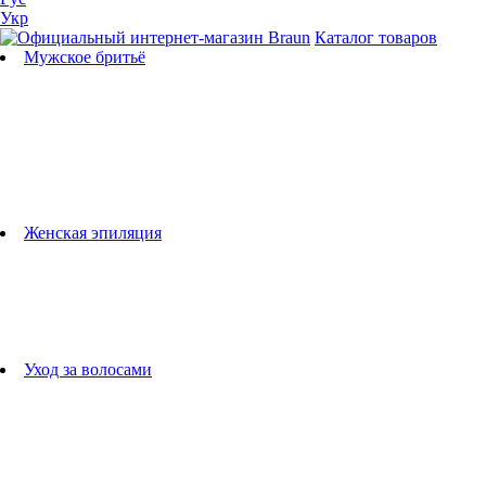
Укр
Каталог товаров
Мужское бритьё
Бритвы
Универсальные триммеры
Триммеры для бороды
Триммеры для тела
Триммеры для носа и ушей
Машинки для стрижки
Аксессуары для бритв
Подбор бритвенных кассет
Женская эпиляция
Эпиляторы
Фотоэпиляторы
Приборы по уходу за лицом
женские грумеры
Женские бритвы
Аксессуары для эпиляторов
Уход за волосами
Фен-щетки
выпрямители для волос
плойки
Фены
Машинки для стрижки