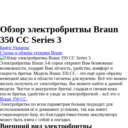
Для зубных щеток
Для бритв
Для эпиляторов
Для кухонной техники
Для утюгов и гладильных систем
Обзор электробритвы Braun
350 CC Series 3
Браун Украина
Статьи и обзоры техники Braun
Электробритвы Braun 3-й серии откроют Вам безмежные
возможности, подарят Вам лёгкость, удобство, комфорт и
скорость бритья. Модель Braun 350 CC - это ещё один образец
немецкой мысли в области гигиены для мужчин. Всё что можно
желать получить от электобритвы, Вы можете найти в данной
модели. Чистое и аккуратное бритьё, гладкая и свежая кожа
после бритья, удобство в уходе за электробритвой – всё это о
Braun 350 CC
.
Электробритва по всем параметрам больше подходит для
использования её в домашних условиях, так как имеет
стационарную базу, но благодаря ёмкостному аккумулятору
может быть взята с собой в поездки.
Внешний вид электробритвы