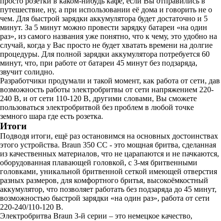
просто розетки в каком-нибудь кафе, если Вы отправились в
путешествие, ну, а при использовании её дома и говорить не о
чем. Для быстрой зарядки аккумулятора будет достаточно и 5
минут. За 5 минут можно провести зарядку батареи «на один
раз», из самого названия уже понятно, что к чему, это удобно на
случай, когда у Вас просто не будет хватать времени на долгие
процедуры. Для полной зарядки аккумулятора потребуется 60
минут, что, при работе от батареи 45 минут без подзаряда,
звучит солидно.
Разработчики продумали и такой момент, как работа от сети, дав
возможность работы электробритвы от сети напряжением 220-
240 В, и от сети 110-120 В, другими словами, Вы сможете
пользоваться электробритвой без проблем в любой точке
земного шара где есть розетка.
Итоги
Подводя итоги, ещё раз остановимся на основных достоинствах
этого устройства. Braun 350 CC - это мощная бритва, сделанная
из качественных материалов, что не царапаются и не пачкаются,
оборудованная плавающей головкой, с 3-мя бритвенными
головками, уникальной бритвенной сеткой имеющей отверстия
разных размеров, для комфортного бритья, высокоёмкостный
аккумулятор, что позволяет работать без подзаряда до 45 минут,
возможностью быстрой зарядки «на один раз», работа от сети
220-240/110-120 В.
Электробритва Braun 3-й серии – это немецкое качество,