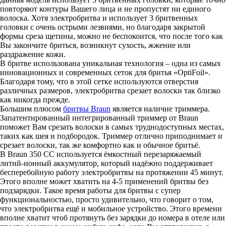
повторяют контуры Вашего лица и не пропустят ни единого
волоска. Хотя электробритва и использует 3 бритвенных
головки с очень острыми лезвиями, но благодаря закрытой
формы среза щетины, можно не беспокоится, что после того как
Вы закончите бриться, возникнут сухость, жжение или
раздражение кожи.
В бритве использована уникальная технология – одна из самых
инновационных и современных сеток для бритья «OptiFoil».
Благодаря тому, что в этой сетке используются отверстия
различных размеров, электробритва срезает волоски так близко
как никогда прежде.
Большим плюсом
бритвы Braun
является наличие триммера.
Запатентированный интегрированный триммер от Braun
поможет Вам срезать волоски в самых труднодоступных местах,
таких как шея и подбородок. Триммер отлично приподнимает и
срезает волоски, так же комфортно как и обычное бритьё.
В Braun 350 CC используется ёмкостный перезаряжаемый
литий-ионный аккумулятор, который надёжно поддерживает
бесперебойную работу электробритвы на протяжении 45 минут.
Этого вполне может хватить на 4-5 применений бритвы без
подзарядки. Такое время работы для бритвы с супер
функциональностью, просто удивительно, что говорит о том,
что электробритва ещё и мобильное устройство. Этого времени
вполне хватит чтоб протянуть без зарядки до номера в отеле или