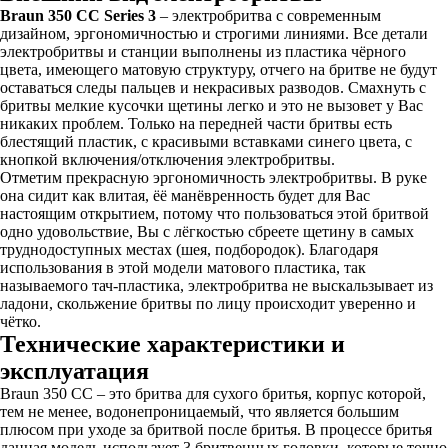
Braun 350 CC Series 3
– электробритва с современным
дизайном, эргономичностью и строгими линиями. Все детали
электробритвы и станции выполнены из пластика чёрного
цвета, имеющего матовую структуру, отчего на бритве не будут
оставаться следы пальцев и некрасивых разводов. Смахнуть с
бритвы мелкие кусочки щетины легко и это не вызовет у Вас
никаких проблем. Только на передней части бритвы есть
блестящий пластик, с красивыми вставками синего цвета, с
кнопкой включения/отключения электробритвы.
Отметим прекрасную эргономичность электробритвы. В руке
она сидит как влитая, ёё манёвренность будет для Вас
настоящим открытием, потому что пользоваться этой бритвой
одно удовольствие, Вы с лёгкостью сбреете щетину в самых
труднодоступных местах (шея, подбородок). Благодаря
использования в этой модели матового пластика, так
называемого тач-пластика, электробритва не выскальзывает из
ладони, скольжение бритвы по лицу происходит уверенно и
чётко.
Технические характеристики и
эксплуатация
Braun 350 CC – это бритва для сухого бритья, корпус которой,
тем не менее, водонепроницаемый, что является большим
плюсом при уходе за бритвой после бритья. В процессе бритья
данная модель использует 3 бритвенных головки, которые точно