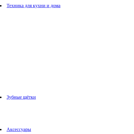
Расчески
Техника для кухни и дома
Блендеры
погружные блендеры
стационарные блендеры
Кухонные комбайны
Мультипечи
Чайники
Электрогрили
Соковыжималки
Гладильные системы
Утюги
Отпариватели
Миксеры
Тостеры
Кофеварки
Кофемолки
аксессуары для кухонной техники
Зубные щётки
Взрослые зубные щетки
Детские зубные щётки
Ирригаторы
Аксессуары для зубных щеток
Технологии Oral-B
Аксессуары