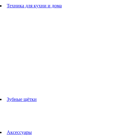
Расчески
Техника для кухни и дома
Блендеры
погружные блендеры
стационарные блендеры
Кухонные комбайны
Мультипечи
Чайники
Электрогрили
Соковыжималки
Гладильные системы
Утюги
Отпариватели
Миксеры
Тостеры
Кофеварки
Кофемолки
аксессуары для кухонной техники
Зубные щётки
Взрослые зубные щетки
Детские зубные щётки
Ирригаторы
Аксессуары для зубных щеток
Технологии Oral-B
Аксессуары