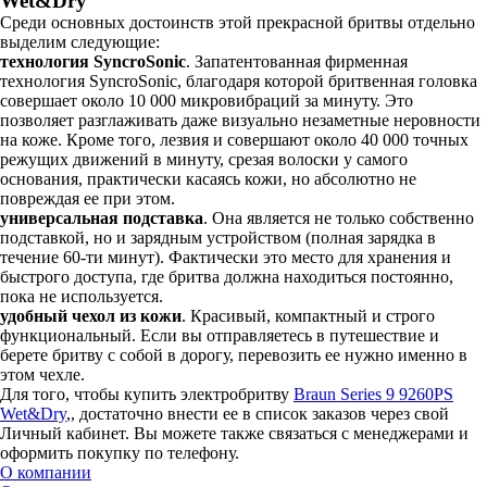
Wet&Dry
Среди основных достоинств этой прекрасной бритвы отдельно
выделим следующие:
технология SyncroSonic
. Запатентованная фирменная
технология SyncroSonic, благодаря которой бритвенная головка
совершает около 10 000 микровибраций за минуту. Это
позволяет разглаживать даже визуально незаметные неровности
на коже. Кроме того, лезвия и совершают около 40 000 точных
режущих движений в минуту, срезая волоски у самого
основания, практически касаясь кожи, но абсолютно не
повреждая ее при этом.
универсальная подставка
. Она является не только собственно
подставкой, но и зарядным устройством (полная зарядка в
течение 60-ти минут). Фактически это место для хранения и
быстрого доступа, где бритва должна находиться постоянно,
пока не используется.
удобный чехол из кожи
. Красивый, компактный и строго
функциональный. Если вы отправляетесь в путешествие и
берете бритву с собой в дорогу, перевозить ее нужно именно в
этом чехле.
Для того, чтобы купить электробритву
Braun Series 9 9260PS
Wet&Dry
,, достаточно внести ее в список заказов через свой
Личный кабинет. Вы можете также связаться с менеджерами и
оформить покупку по телефону.
О компании