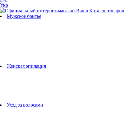
Укр
Каталог товаров
Мужское бритьё
Бритвы
Универсальные триммеры
Триммеры для бороды
Триммеры для тела
Триммеры для носа и ушей
Машинки для стрижки
Аксессуары для бритв
Подбор бритвенных кассет
Женская эпиляция
Эпиляторы
Фотоэпиляторы
Приборы по уходу за лицом
женские грумеры
Женские бритвы
Аксессуары для эпиляторов
Уход за волосами
Фен-щетки
выпрямители для волос
плойки
Фены
Машинки для стрижки