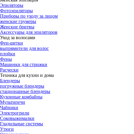
Эпиляторы
Фотоэпиляторы
Приборы по уходу за лицом
женские грумеры
Женские бритвы
Аксессуары для эпиляторов
Уход за волосами
Фен-щетки
выпрямители для волос
плойки
Фены
Машинки для стрижки
Расчески
Техника для кухни и дома
Блендеры
погружные блендеры
стационарные блендеры
Кухонные комбайны
Мультипечи
Чайники
Электрогрили
Соковыжималки
Гладильные системы
Утюги