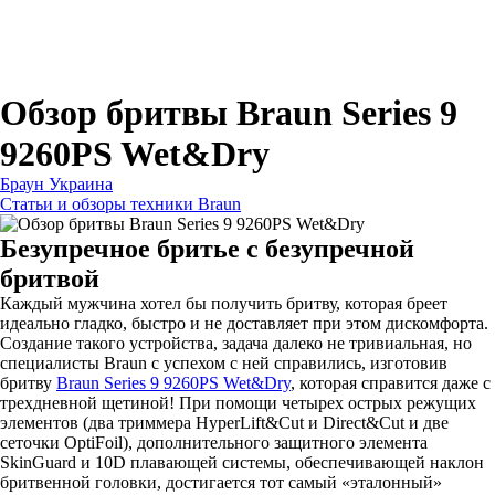
Для зубных щеток
Для бритв
Для эпиляторов
Для кухонной техники
Для утюгов и гладильных систем
Обзор бритвы Braun Series 9
9260PS Wet&Dry
Браун Украина
Статьи и обзоры техники Braun
Безупречное бритье с безупречной
бритвой
Каждый мужчина хотел бы получить бритву, которая бреет
идеально гладко, быстро и не доставляет при этом дискомфорта.
Создание такого устройства, задача далеко не тривиальная, но
специалисты Braun с успехом с ней справились, изготовив
бритву
Braun Series 9 9260PS Wet&Dry
, которая справится даже с
трехдневной щетиной! При помощи четырех острых режущих
элементов (два триммера HyperLift&Cut и Direct&Cut и две
сеточки OptiFoil), дополнительного защитного элемента
SkinGuard и 10D плавающей системы, обеспечивающей наклон
бритвенной головки, достигается тот самый «эталонный»