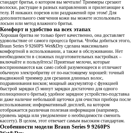
стандарт бритья, о котором вы мечтали! Триммеры срезают
волоски, растущие в разных направлениях и прилегающие к
телу. И никаких порезов или раздражений при этом! Для
дополнительного смягчения кожи вы можете использовать
лосьон или метод влажного бритья.
Комфорт и удобство на всех этапах
Хорошая бритва не только бреет качественно, она доставляет
удовольствие от самого процесса бритья. Чтобы добиться этого,
Braun Series 9 9260PS Wet&Dry сделана максимально
комфортной в использовании, а также в обслуживании. Нет
необходимости в сложных подготовительных настройках –
включайте и пользуйтесь! Приятные мелочи, которые
воспринимаются как само собой разумеющееся и отличают
обычную электробритву от по-настоящему хорошей: точный
выдвижной триммер для срезания длинных волос,
подравнивания висков; мощный аккумулятор с функцией
быстрой зарядки (5 минут зарядки достаточно для одного
полноценного бритья); удобное зарядное устройство-подставка
и даже наличие небольшой щеточки для очистки прибора после
использования; информативный дисплей, на котором
отображается различная полезная информация (например,
уровень заряда или уведомление о необходимости сменить
кассету). В целом, этот отвечает самым высоким стандартам.
Особенности модели Braun Series 9 9260PS