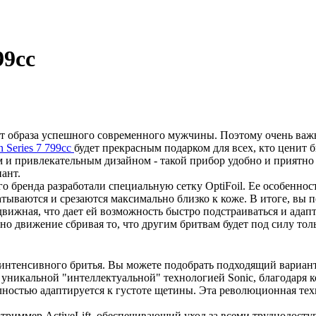
99cc
кт образа успешного современного мужчины. Поэтому очень важ
n Series 7 799cc
будет прекрасным подарком для всех, кто ценит 
 и привлекательным дизайном - такой прибор удобно и приятно д
ант.
 бренда разработали специальную сетку OptiFoil. Ее особеннос
тываются и срезаются максимально близко к коже. В итоге, вы п
вижная, что дает ей возможность быстро подстраиваться и адапт
о движение сбривая то, что другим бритвам будет под силу толь
 интенсивного бритья. Вы можете подобрать подходящий вариант
 уникальной "интеллектуальной" технологией Sonic, благодаря 
лностью адаптируется к густоте щетины. Эта революционная тех
 триммер ActiveLift, обеспечивающий уход за всеми труднодост