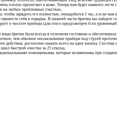
очень плотно прилегают к коже. Теперь вам будет намного легче
и на любых проблемных участках.
, чтобы зарядить его полностью, понадобится 1 час, а если вам 
ро привести себя в порядок. В нижней части бритвы вы найдете
рует о чистоте прибора (для этого предусмотрен 6-ти уровневый
ы ваша бритва была всегда в отличном состоянии и обеспечивала
иеничное, чем обычное ополаскивание прибора под струей проточ
эти действия, достаточно нажать всего на одну кнопку. Система 
цикл быстрой очистки за 25 секунд.
нкциональными помощниками, которые незаменимы при создании