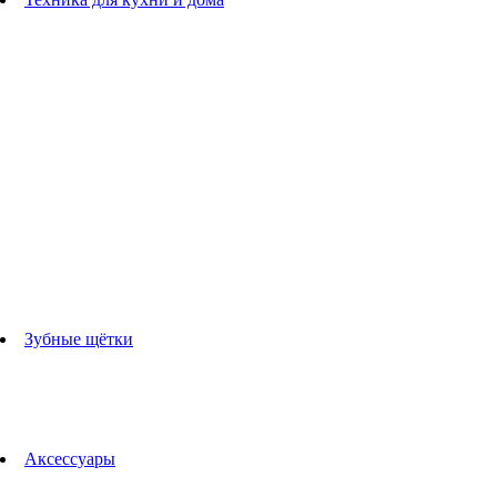
Блендеры
погружные блендеры
стационарные блендеры
Кухонные комбайны
Мультипечи
Чайники
Электрогрили
Соковыжималки
Гладильные системы
Утюги
Отпариватели
Миксеры
Тостеры
Кофеварки
Кофемолки
аксессуары для кухонной техники
Зубные щётки
Взрослые зубные щетки
Детские зубные щётки
Ирригаторы
Аксессуары для зубных щеток
Технологии Oral-B
Аксессуары
Для зубных щеток