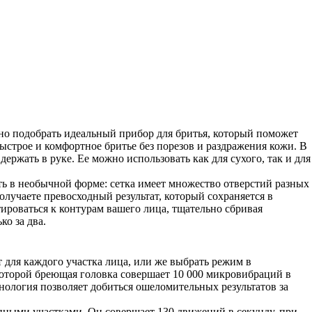
но подобрать идеальный прибор для бритья, который поможет
быстрое и комфортное бритье без порезов и раздражения кожи. В
ержать в руке. Ее можно использовать как для сухого, так и для
ть в необычной форме: сетка имеет множество отверстий разных
олучаете превосходный результат, который сохраняется в
ироваться к контурам вашего лица, тщательно сбривая
ко за два.
 для каждого участка лица, или же выбрать режим в
которой бреющая головка совершает 10 000 микровибраций в
нология позволяет добиться ошеломительных результатов за
упными участками. Он совершает 130 движений в секунду, при