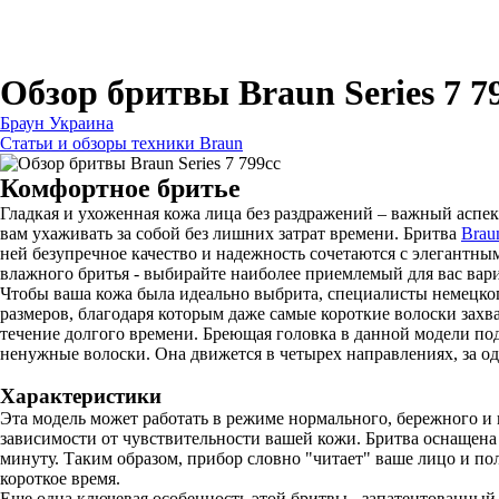
Для бритв
Для эпиляторов
Для кухонной техники
Для утюгов и гладильных систем
Обзор бритвы Braun Series 7 7
Браун Украина
Статьи и обзоры техники Braun
Комфортное бритье
Гладкая и ухоженная кожа лица без раздражений – важный аспе
вам ухаживать за собой без лишних затрат времени. Бритва
Brau
ней безупречное качество и надежность сочетаются с элегантным
влажного бритья - выбирайте наиболее приемлемый для вас вари
Чтобы ваша кожа была идеально выбрита, специалисты немецкого
размеров, благодаря которым даже самые короткие волоски захва
течение долгого времени. Бреющая головка в данной модели под
ненужные волоски. Она движется в четырех направлениях, за одн
Характеристики
Эта модель может работать в режиме нормального, бережного и
зависимости от чувствительности вашей кожи. Бритва оснащена
минуту. Таким образом, прибор словно "читает" ваше лицо и по
короткое время.
Еще одна ключевая особенность этой бритвы - запатентованный