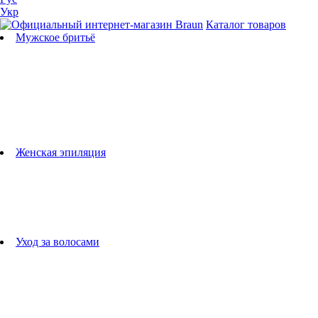
Укр
Каталог товаров
Мужское бритьё
Бритвы
Универсальные триммеры
Триммеры для бороды
Триммеры для тела
Триммеры для носа и ушей
Машинки для стрижки
Аксессуары для бритв
Подбор бритвенных кассет
Женская эпиляция
Эпиляторы
Фотоэпиляторы
Приборы по уходу за лицом
женские грумеры
Женские бритвы
Аксессуары для эпиляторов
Уход за волосами
Фен-щетки
выпрямители для волос
плойки
Фены
Машинки для стрижки