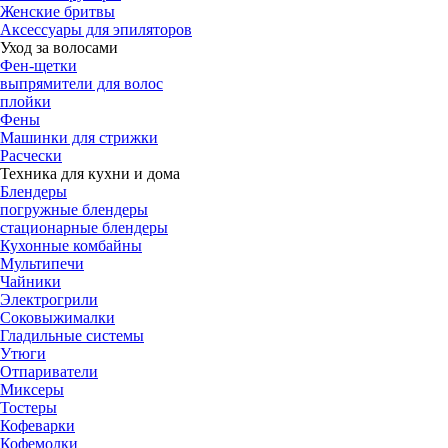
Женские бритвы
Аксессуары для эпиляторов
Уход за волосами
Фен-щетки
выпрямители для волос
плойки
Фены
Машинки для стрижки
Расчески
Техника для кухни и дома
Блендеры
погружные блендеры
стационарные блендеры
Кухонные комбайны
Мультипечи
Чайники
Электрогрили
Соковыжималки
Гладильные системы
Утюги
Отпариватели
Миксеры
Тостеры
Кофеварки
Кофемолки