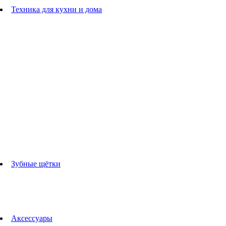
Расчески
Техника для кухни и дома
Блендеры
погружные блендеры
стационарные блендеры
Кухонные комбайны
Мультипечи
Чайники
Электрогрили
Соковыжималки
Гладильные системы
Утюги
Отпариватели
Миксеры
Тостеры
Кофеварки
Кофемолки
аксессуары для кухонной техники
Зубные щётки
Взрослые зубные щетки
Детские зубные щётки
Ирригаторы
Аксессуары для зубных щеток
Технологии Oral-B
Аксессуары