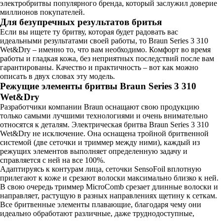
электробритвы популярного бренда, который заслужил доверие
миллионов покупателей.
Для безупречных результатов бритья
Если вы ищете ту бритву, которая будет радовать вас
идеальными результатами своей работы, то Braun Series 3 310
Wet&Dry – именно то, что вам необходимо. Комфорт во время
работы и гладкая кожа, без неприятных последствий после вам
гарантированы. Качество и практичность – вот как можно
описать в двух словах эту модель.
Режущие элементы бритвы Braun Series 3 310
Wet&Dry
Разработчики компании Braun оснащают свою продукцию
только самыми лучшими технологиями и очень внимательно
относятся к деталям. Электрическая бритва Braun Series 3 310
Wet&Dry не исключение. Она оснащена тройной бритвенной
системой (две сеточки и триммер между ними), каждый из
режущих элементов выполняет определенную задачу и
справляется с ней на все 100%.
Адаптируясь к контурам лица, сеточки SensoFoil вплотную
прилегают к коже и срезают волоски максимально близко к ней.
В свою очередь триммер MicroComb срезает длинные волоски и
направляет, растущую в разных направлениях щетину к сеткам.
Все бритвенные элементы плавающие, благодаря чему они
идеально обработают различные, даже труднодоступные,