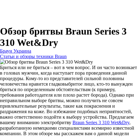
Для зубных щеток
Для бритв
Для эпиляторов
Для кухонной техники
Для утюгов и гладильных систем
Обзор бритвы Braun Series 3
310 Wet&Dry
Браун Украина
Статьи и обзоры техники Braun
Бриться или не бриться – вот в чем вопрос. И он часто возникает
в головах мужчин, когда наступает пора проведения данной
процедуры. Кому-то из представителей сильной половины
человечества нравится гладковыбритое лицо, кто-то вынужден
бриться по определенным обстоятельствам (к примеру,
требования работодателя или плохо растет борода). Однако при
неправильном выборе бритвы, можно получить не совсем
привлекательные результаты, такие как покраснения и
раздражения на коже. Во избежание подобных неприятностей,
важно ответственно подойти к выбору устройства. Предлагаем
вашему вниманию электробритву
Braun Series 3 310 Wet&Dry
,
разработанную немецкими специалистами всемирно известной
компании. В этом обзоре мы расскажем вам о данной модели