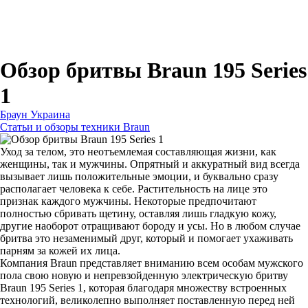
Для зубных щеток
Для бритв
Для эпиляторов
Для кухонной техники
Для утюгов и гладильных систем
Обзор бритвы Braun 195 Series
1
Браун Украина
Статьи и обзоры техники Braun
Уход за телом, это неотъемлемая составляющая жизни, как
женщины, так и мужчины. Опрятный и аккуратный вид всегда
вызывает лишь положительные эмоции, и буквально сразу
располагает человека к себе. Растительность на лице это
признак каждого мужчины. Некоторые предпочитают
полностью сбривать щетину, оставляя лишь гладкую кожу,
другие наоборот отращивают бороду и усы. Но в любом случае
бритва это незаменимый друг, который и помогает ухаживать
парням за кожей их лица.
Компания Braun представляет вниманию всем особам мужского
пола свою новую и непревзойденную электрическую бритву
Braun 195 Series 1, которая благодаря множеству встроенных
технологий, великолепно выполняет поставленную перед ней