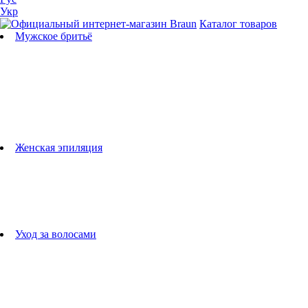
Укр
Каталог товаров
Мужское бритьё
Бритвы
Универсальные триммеры
Триммеры для бороды
Триммеры для тела
Триммеры для носа и ушей
Машинки для стрижки
Аксессуары для бритв
Подбор бритвенных кассет
Женская эпиляция
Эпиляторы
Фотоэпиляторы
Приборы по уходу за лицом
женские грумеры
Женские бритвы
Аксессуары для эпиляторов
Уход за волосами
Фен-щетки
выпрямители для волос
плойки
Фены
Машинки для стрижки