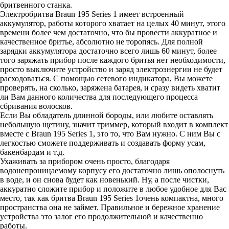
бритвенного станка.
Электробритва Braun 195 Series 1 имеет встроенный
аккумулятор, работы которого хватает на целых 40 минут, этого
времени более чем достаточно, что бы провести аккуратное и
качественное бритье, абсолютно не торопясь. Для полной
зарядки аккумулятора достаточно всего лишь 60 минут, более
того заряжать прибор после каждого бритья нет необходимости,
просто выключите устройство и заряд электроэнергии не будет
расходоваться. С помощью сетевого индикатора, Вы можете
проверять, на сколько, заряжена батарея, и сразу видеть хватит
ли Вам данного количества для последующего процесса
сбривания волосков.
Если Вы обладатель длинной бороды, или любите оставлять
небольшую щетину, значит триммер, который входит в комплект
вместе с Braun 195 Series 1, это то, что Вам нужно. С ним Вы с
легкостью сможете поддерживать и создавать форму усам,
бакенбардам и т.д.
Ухаживать за прибором очень просто, благодаря
водонепроницаемому корпусу его достаточно лишь ополоснуть
в воде, и он снова будет как новенький. Ну, а после чистки,
аккуратно сложите прибор и положите в любое удобное для Вас
место, так как бритва Braun 195 Series 1очень компактна, много
пространства она не займет. Правильное и бережное хранение
устройства это залог его продолжительной и качественно
работы.