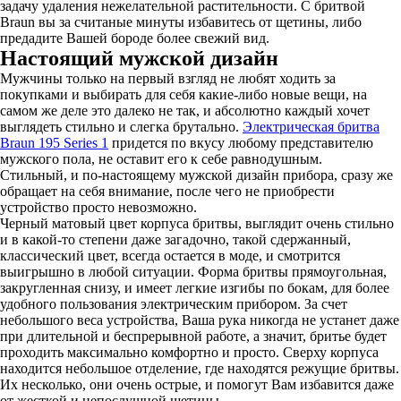
задачу удаления нежелательной растительности. С бритвой
Braun вы за считаные минуты избавитесь от щетины, либо
предадите Вашей бороде более свежий вид.
Настоящий мужской дизайн
Мужчины только на первый взгляд не любят ходить за
покупками и выбирать для себя какие-либо новые вещи, на
самом же деле это далеко не так, и абсолютно каждый хочет
выглядеть стильно и слегка брутально.
Электрическая бритва
Braun 195 Series 1
придется по вкусу любому представителю
мужского пола, не оставит его к себе равнодушным.
Стильный, и по-настоящему мужской дизайн прибора, сразу же
обращает на себя внимание, после чего не приобрести
устройство просто невозможно.
Черный матовый цвет корпуса бритвы, выглядит очень стильно
и в какой-то степени даже загадочно, такой сдержанный,
классический цвет, всегда остается в моде, и смотрится
выигрышно в любой ситуации. Форма бритвы прямоугольная,
закругленная снизу, и имеет легкие изгибы по бокам, для более
удобного пользования электрическим прибором. За счет
небольшого веса устройства, Ваша рука никогда не устанет даже
при длительной и беспрерывной работе, а значит, бритье будет
проходить максимально комфортно и просто. Сверху корпуса
находится небольшое отделение, где находятся режущие бритвы.
Их несколько, они очень острые, и помогут Вам избавится даже
от жесткой и непослушной щетины.