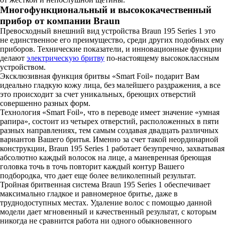
Многофункциональный и высококачественный
прибор от компании Braun
Превосходный внешний вид устройства Braun 195 Series 1 это
не единственное его преимущество, среди других подобных ему
приборов. Технические показатели, и инновационные функции
делают
электрическую бритву
по-настоящему высококлассным
устройством.
Эксклюзивная функция бритвы «Smart Foil» подарит Вам
идеально гладкую кожу лица, без малейшего раздражения, а все
это происходит за счет уникальных, бреющих отверстий
совершенно разных форм.
Технология «Smart Foil», что в переводе имеет значение «умная
рапира», состоит из четырех отверстий, расположенных в пяти
разных направлениях, тем самым создавая двадцать различных
вариантов Вашего бритья. Именно за счет такой неординарной
конструкции, Braun 195 Series 1 работает безупречно, захватывая
абсолютно каждый волосок на лице, а маневренная бреющая
головка точь в точь повторит каждый контур Вашего
подбородка, что дает еще более великолепный результат.
Тройная бритвенная система Braun 195 Series 1 обеспечивает
максимально гладкое и равномерное бритье, даже в
труднодоступных местах. Удаление волос с помощью данной
модели дает мгновенный и качественный результат, с которым
никогда не сравнится работа ни одного обыкновенного