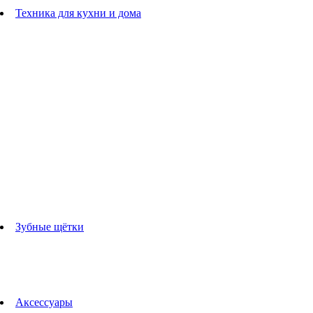
Расчески
Техника для кухни и дома
Блендеры
погружные блендеры
стационарные блендеры
Кухонные комбайны
Мультипечи
Чайники
Электрогрили
Соковыжималки
Гладильные системы
Утюги
Отпариватели
Миксеры
Тостеры
Кофеварки
Кофемолки
аксессуары для кухонной техники
Зубные щётки
Взрослые зубные щетки
Детские зубные щётки
Ирригаторы
Аксессуары для зубных щеток
Технологии Oral-B
Аксессуары