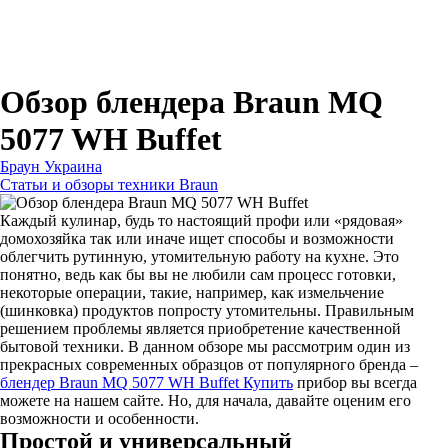
Для зубных щеток
Для бритв
Для эпиляторов
Для кухонной техники
Для утюгов и гладильных систем
Обзор блендера Braun MQ
5077 WH Buffet
Браун Украина
Статьи и обзоры техники Braun
Каждый кулинар, будь то настоящий профи или «рядовая»
домохозяйка так или иначе ищет способы и возможности
облегчить рутинную, утомительную работу на кухне. Это
понятно, ведь как бы вы не любили сам процесс готовки,
некоторые операции, такие, например, как измельчение
(шинковка) продуктов попросту утомительны. Правильным
решением проблемы является приобретение качественной
бытовой техники. В данном обзоре мы рассмотрим один из
прекрасных современных образцов от популярного бренда –
блендер Braun MQ 5077 WH Buffet Купить
прибор вы всегда
можете на нашем сайте. Но, для начала, давайте оценим его
возможности и особенности.
Простой и универсальный