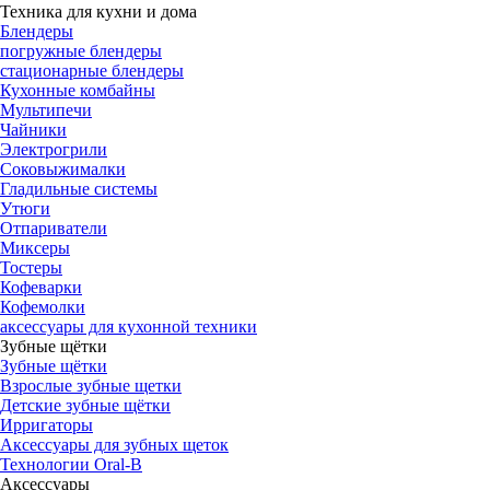
Техника для кухни и дома
Блендеры
погружные блендеры
стационарные блендеры
Кухонные комбайны
Мультипечи
Чайники
Электрогрили
Соковыжималки
Гладильные системы
Утюги
Отпариватели
Миксеры
Тостеры
Кофеварки
Кофемолки
аксессуары для кухонной техники
Зубные щётки
Зубные щётки
Взрослые зубные щетки
Детские зубные щётки
Ирригаторы
Аксессуары для зубных щеток
Технологии Oral-B
Аксессуары