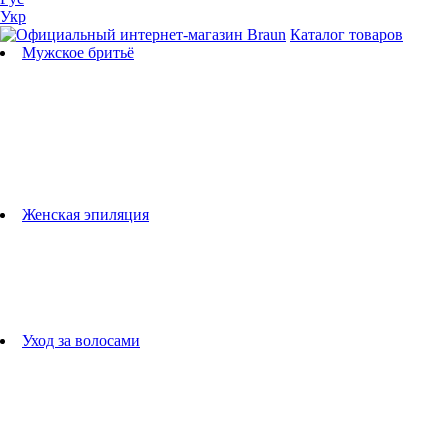
Укр
Каталог товаров
Мужское бритьё
Бритвы
Универсальные триммеры
Триммеры для бороды
Триммеры для тела
Триммеры для носа и ушей
Машинки для стрижки
Аксессуары для бритв
Подбор бритвенных кассет
Женская эпиляция
Эпиляторы
Фотоэпиляторы
Приборы по уходу за лицом
женские грумеры
Женские бритвы
Аксессуары для эпиляторов
Уход за волосами
Фен-щетки
выпрямители для волос
плойки
Фены
Машинки для стрижки