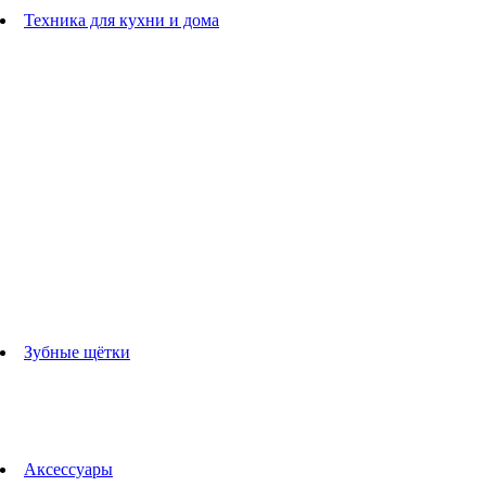
Расчески
Техника для кухни и дома
Блендеры
погружные блендеры
стационарные блендеры
Кухонные комбайны
Мультипечи
Чайники
Электрогрили
Соковыжималки
Гладильные системы
Утюги
Отпариватели
Миксеры
Тостеры
Кофеварки
Кофемолки
аксессуары для кухонной техники
Зубные щётки
Взрослые зубные щетки
Детские зубные щётки
Ирригаторы
Аксессуары для зубных щеток
Технологии Oral-B
Аксессуары