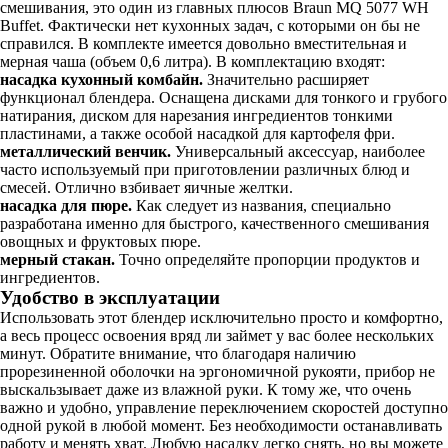
смешивания, это один из главных плюсов Braun MQ 5077 WH
Buffet. Фактически нет кухонных задач, с которыми он бы не
справился. В комплекте имеется довольно вместительная и
мерная чаша (объем 0,6 литра). В комплектацию входят:
насадка кухонный комбайн.
Значительно расширяет
функционал блендера. Оснащена дисками для тонкого и грубого
натирания, диском для нарезания ингредиентов тонкими
пластинами, а также особой насадкой для картофеля фри.
металлический венчик.
Универсальный аксессуар, наиболее
часто используемый при приготовлении различных блюд и
смесей. Отлично взбивает яичные желтки.
насадка для пюре.
Как следует из названия, специально
разработана именно для быстрого, качественного смешивания
овощных и фруктовых пюре.
мерный стакан.
Точно определяйте пропорции продуктов и
ингредиентов.
Удобство в эксплуатации
Использовать этот блендер исключительно просто и комфортно,
а весь процесс освоения вряд ли займет у вас более нескольких
минут. Обратите внимание, что благодаря наличию
прорезиненной оболочки на эргономичной рукояти, прибор не
выскальзывает даже из влажной руки. К тому же, что очень
важно и удобно, управление переключением скоростей доступно
одной рукой в любой момент. Без необходимости останавливать
работу и менять хват. Любую насадку легко снять, но вы можете