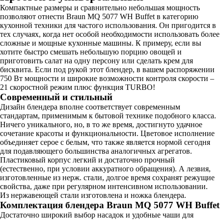
Компактные размеры и сравнительно небольшая мощность
позволяют отнести Braun MQ 5077 WH Buffet в категорию
кухонной техники для частого использования. Он пригодится в
тех случаях, когда нет особой необходимости использовать более
сложные и мощные кухонные машины. К примеру, если вы
хотите быстро смешать небольшую порцию овощей и
приготовить салат на одну персону или сделать крем для
бисквита. Если под рукой этот блендер, в вашем распоряжении
750 Вт мощности и широкие возможности контроля скорости –
21 скоростной режим плюс функция TURBO!
Современный и стильный
Дизайн блендера вполне соответствует современным
стандартам, применимым к бытовой технике подобного класса.
Ничего уникального, но, в то же время, достигнуто удачное
сочетание красоты и функциональности. Цветовое исполнение
объединяет серое с белым, что также является нормой сегодня
для подавляющего большинства аналогичных агрегатов.
Пластиковый корпус легкий и достаточно прочный
(естественно, при условии аккуратного обращения). А лезвия,
изготовленные из нерж. стали, долгое время сохранят режущие
свойства, даже при регулярном интенсивном использовании.
Из нержавеющей стали изготовлена и ножка блендера.
Комплектация блендера Braun MQ 5077 WH Buffet
Достаточно широкий выбор насадок и удобные чаши для