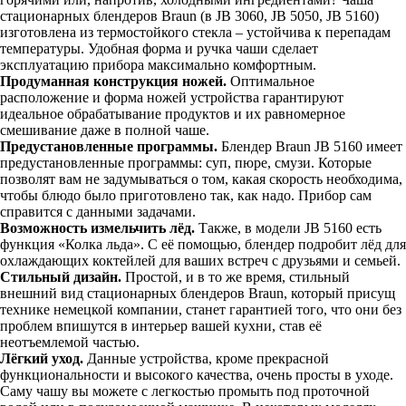
стационарных блендеров Braun (в JB 3060, JB 5050, JB 5160)
изготовлена из термостойкого стекла – устойчива к перепадам
температуры. Удобная форма и ручка чаши сделает
эксплуатацию прибора максимально комфортным.
Продуманная конструкция ножей.
Оптимальное
расположение и форма ножей устройства гарантируют
идеальное обрабатывание продуктов и их равномерное
смешивание даже в полной чаше.
Предустановленные программы.
Блендер Braun JB 5160 имеет
предустановленные программы: суп, пюре, смузи. Которые
позволят вам не задумываться о том, какая скорость необходима,
чтобы блюдо было приготовлено так, как надо. Прибор сам
справится с данными задачами.
Возможность измельчить лёд.
Также, в модели JB 5160 есть
функция «Колка льда». С её помощью, блендер подробит лёд для
охлаждающих коктейлей для ваших встреч с друзьями и семьей.
Стильный дизайн.
Простой, и в то же время, стильный
внешний вид стационарных блендеров Braun, который присущ
технике немецкой компании, станет гарантией того, что они без
проблем впишутся в интерьер вашей кухни, став её
неотъемлемой частью.
Лёгкий уход.
Данные устройства, кроме прекрасной
функциональности и высокого качества, очень просты в уходе.
Саму чашу вы можете с легкостью промыть под проточной