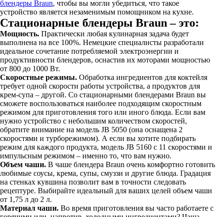
блендеры Braun
, чтобы вы могли убедиться, что такое
устройство является незаменимым помощником на кухне.
Стационарные блендеры Braun – это:
Мощность.
Практически любая кулинарная задача будет
выполнена на все 100%. Немецкие специалисты разработали
идеальное сочетание потребляемой электроэнергии и
продуктивности блендеров, оснастив их моторами мощностью
от 800 до 1000 Вт.
Скоростные режимы.
Обработка ингредиентов для коктейля
требует одной скорости работы устройства, а продуктов для
крем-супа – другой. Со стационарными блендерами Braun вы
сможете воспользоваться наиболее подходящим скоростным
режимом для приготовления того или иного блюда. Если вам
нужно устройство с небольшим количеством скоростей,
обратите внимание на модель JB 5050 (она оснащена 2
скоростями и турборежимом). А если вы хотите подбирать
режим для каждого продукта, модель JB 5160 с 11 скоростями и
импульсным режимом – именно то, что вам нужно.
Объем чаши.
В чаше блендера Braun очень комфортно готовить
любимые соусы, крема, супы, смуззи и другие блюда. Градация
на стенках кувшина позволит вам в точности следовать
рецептуре. Выбирайте идеальный для ваших целей объем чаши
от 1,75 л до 2 л.
Материал чаши.
Во время приготовления вы часто работаете с
горячими или, напротив, холодными ингредиентами? Чаша