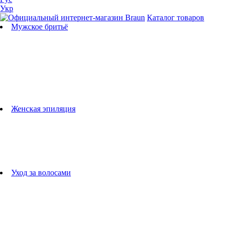
Укр
Каталог товаров
Мужское бритьё
Бритвы
Универсальные триммеры
Триммеры для бороды
Триммеры для тела
Триммеры для носа и ушей
Машинки для стрижки
Аксессуары для бритв
Подбор бритвенных кассет
Женская эпиляция
Эпиляторы
Фотоэпиляторы
Приборы по уходу за лицом
женские грумеры
Женские бритвы
Аксессуары для эпиляторов
Уход за волосами
Фен-щетки
выпрямители для волос
плойки
Фены
Машинки для стрижки