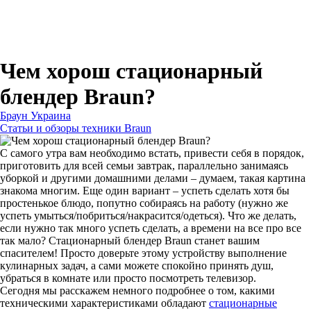
Для зубных щеток
Для бритв
Для эпиляторов
Для кухонной техники
Для утюгов и гладильных систем
Чем хорош стационарный
блендер Braun?
Браун Украина
Статьи и обзоры техники Braun
С самого утра вам необходимо встать, привести себя в порядок,
приготовить для всей семьи завтрак, параллельно занимаясь
уборкой и другими домашними делами – думаем, такая картина
знакома многим. Еще один вариант – успеть сделать хотя бы
простенькое блюдо, попутно собираясь на работу (нужно же
успеть умыться/побриться/накрасится/одеться). Что же делать,
если нужно так много успеть сделать, а времени на все про все
так мало? Стационарный блендер Braun станет вашим
спасителем! Просто доверьте этому устройству выполнение
кулинарных задач, а сами можете спокойно принять душ,
убраться в комнате или просто посмотреть телевизор.
Сегодня мы расскажем немного подробнее о том, какими
техническими характеристиками обладают
стационарные