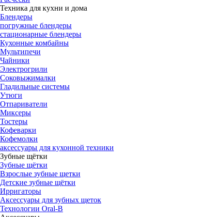
Техника для кухни и дома
Блендеры
погружные блендеры
стационарные блендеры
Кухонные комбайны
Мультипечи
Чайники
Электрогрили
Соковыжималки
Гладильные системы
Утюги
Отпариватели
Миксеры
Тостеры
Кофеварки
Кофемолки
аксессуары для кухонной техники
Зубные щётки
Зубные щётки
Взрослые зубные щетки
Детские зубные щётки
Ирригаторы
Аксессуары для зубных щеток
Технологии Oral-B