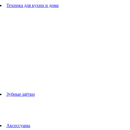
Расчески
Техника для кухни и дома
Блендеры
погружные блендеры
стационарные блендеры
Кухонные комбайны
Мультипечи
Чайники
Электрогрили
Соковыжималки
Гладильные системы
Утюги
Отпариватели
Миксеры
Тостеры
Кофеварки
Кофемолки
аксессуары для кухонной техники
Зубные щётки
Взрослые зубные щетки
Детские зубные щётки
Ирригаторы
Аксессуары для зубных щеток
Технологии Oral-B
Аксессуары