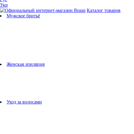
Укр
Каталог товаров
Мужское бритьё
Бритвы
Универсальные триммеры
Триммеры для бороды
Триммеры для тела
Триммеры для носа и ушей
Машинки для стрижки
Аксессуары для бритв
Подбор бритвенных кассет
Женская эпиляция
Эпиляторы
Фотоэпиляторы
Приборы по уходу за лицом
женские грумеры
Женские бритвы
Аксессуары для эпиляторов
Уход за волосами
Фен-щетки
выпрямители для волос
плойки
Фены
Машинки для стрижки