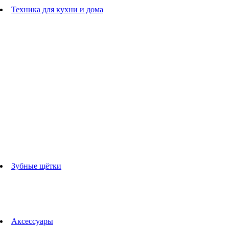
Расчески
Техника для кухни и дома
Блендеры
погружные блендеры
стационарные блендеры
Кухонные комбайны
Мультипечи
Чайники
Электрогрили
Соковыжималки
Гладильные системы
Утюги
Отпариватели
Миксеры
Тостеры
Кофеварки
Кофемолки
аксессуары для кухонной техники
Зубные щётки
Взрослые зубные щетки
Детские зубные щётки
Ирригаторы
Аксессуары для зубных щеток
Технологии Oral-B
Аксессуары