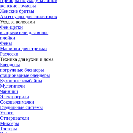
Приборы по уходу за лицом
женские грумеры
Женские бритвы
Аксессуары для эпиляторов
Уход за волосами
Фен-щетки
выпрямители для волос
плойки
Фены
Машинки для стрижки
Расчески
Техника для кухни и дома
Блендеры
погружные блендеры
стационарные блендеры
Кухонные комбайны
Мультипечи
Чайники
Электрогрили
Соковыжималки
Гладильные системы
Утюги
Отпариватели
Миксеры
Тостеры