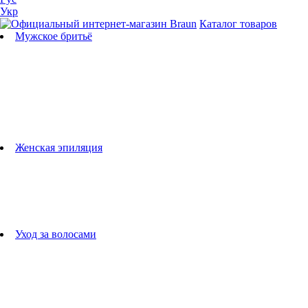
Укр
Каталог товаров
Мужское бритьё
Бритвы
Универсальные триммеры
Триммеры для бороды
Триммеры для тела
Триммеры для носа и ушей
Машинки для стрижки
Аксессуары для бритв
Подбор бритвенных кассет
Женская эпиляция
Эпиляторы
Фотоэпиляторы
Приборы по уходу за лицом
женские грумеры
Женские бритвы
Аксессуары для эпиляторов
Уход за волосами
Фен-щетки
выпрямители для волос
плойки
Фены
Машинки для стрижки