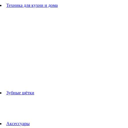
Расчески
Техника для кухни и дома
Блендеры
погружные блендеры
стационарные блендеры
Кухонные комбайны
Мультипечи
Чайники
Электрогрили
Соковыжималки
Гладильные системы
Утюги
Отпариватели
Миксеры
Тостеры
Кофеварки
Кофемолки
аксессуары для кухонной техники
Зубные щётки
Взрослые зубные щетки
Детские зубные щётки
Ирригаторы
Аксессуары для зубных щеток
Технологии Oral-B
Аксессуары