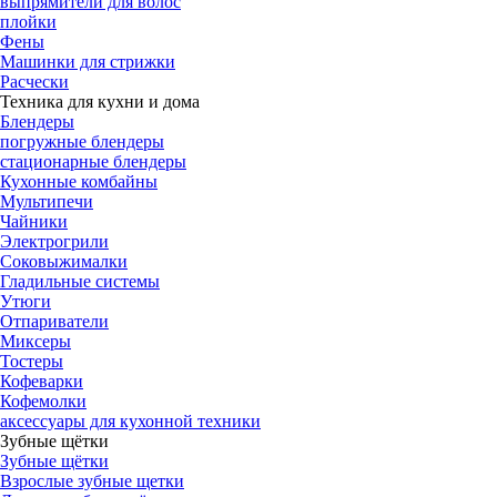
выпрямители для волос
плойки
Фены
Машинки для стрижки
Расчески
Техника для кухни и дома
Блендеры
погружные блендеры
стационарные блендеры
Кухонные комбайны
Мультипечи
Чайники
Электрогрили
Соковыжималки
Гладильные системы
Утюги
Отпариватели
Миксеры
Тостеры
Кофеварки
Кофемолки
аксессуары для кухонной техники
Зубные щётки
Зубные щётки
Взрослые зубные щетки