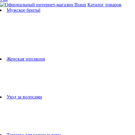
Каталог товаров
Мужское бритьё
Бритвы
Универсальные триммеры
Триммеры для бороды
Триммеры для тела
Триммеры для носа и ушей
Машинки для стрижки
Аксессуары для бритв
Подбор бритвенных кассет
Женская эпиляция
Эпиляторы
Фотоэпиляторы
Приборы по уходу за лицом
женские грумеры
Женские бритвы
Аксессуары для эпиляторов
Уход за волосами
Фен-щетки
выпрямители для волос
плойки
Фены
Машинки для стрижки
Расчески
Техника для кухни и дома