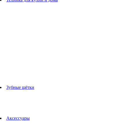
Блендеры
погружные блендеры
стационарные блендеры
Кухонные комбайны
Мультипечи
Чайники
Электрогрили
Соковыжималки
Гладильные системы
Утюги
Отпариватели
Миксеры
Тостеры
Кофеварки
Кофемолки
аксессуары для кухонной техники
Зубные щётки
Взрослые зубные щетки
Детские зубные щётки
Ирригаторы
Аксессуары для зубных щеток
Технологии Oral-B
Аксессуары
Для зубных щеток