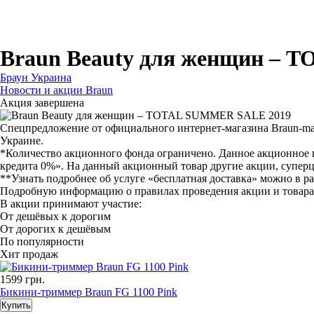
Для бритв
Для эпиляторов
Для кухонной техники
Для утюгов и гладильных систем
Braun Beauty для женщин –
Браун Украина
Новости и акции Braun
Акция завершена
Спецпредложение от официального интернет-магазина Braun-mar
Украине.
*Количество акционного фонда ограничено. Данное акционное 
кредита 0%». На данный акционный товар другие акции, суперц
**Узнать подробнее об услуге «бесплатная доставка» можно в ра
Подробную информацию о правилах проведения акции и товарах, м
В акции принимают участие:
От дешёвых к дорогим
От дорогих к дешёвым
По популярности
Хит продаж
1599
грн.
Бикини-триммер Braun FG 1100 Pink