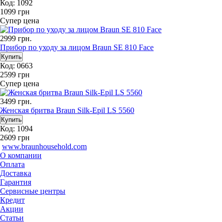
Код: 1092
1099
грн
Супер цена
2999
грн.
Прибор по уходу за лицом Braun SE 810 Face
Код: 0663
2599
грн
Супер цена
3499
грн.
Женская бритва Braun Silk-Epil LS 5560
Код: 1094
2609
грн
www.braunhousehold.com
О компании
Оплата
Доставка
Гарантия
Сервисные центры
Кредит
Акции
Статьи