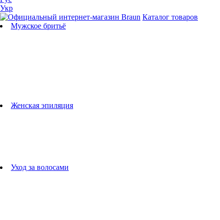
Укр
Каталог товаров
Мужское бритьё
Бритвы
Универсальные триммеры
Триммеры для бороды
Триммеры для тела
Триммеры для носа и ушей
Машинки для стрижки
Аксессуары для бритв
Подбор бритвенных кассет
Женская эпиляция
Эпиляторы
Фотоэпиляторы
Приборы по уходу за лицом
женские грумеры
Женские бритвы
Аксессуары для эпиляторов
Уход за волосами
Фен-щетки
выпрямители для волос
плойки
Фены
Машинки для стрижки