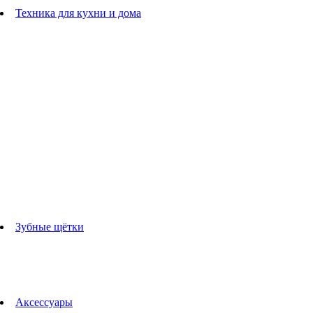
Расчески
Техника для кухни и дома
Блендеры
погружные блендеры
стационарные блендеры
Кухонные комбайны
Мультипечи
Чайники
Электрогрили
Соковыжималки
Гладильные системы
Утюги
Отпариватели
Миксеры
Тостеры
Кофеварки
Кофемолки
аксессуары для кухонной техники
Зубные щётки
Взрослые зубные щетки
Детские зубные щётки
Ирригаторы
Аксессуары для зубных щеток
Технологии Oral-B
Аксессуары