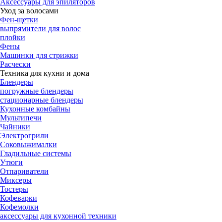
Аксессуары для эпиляторов
Уход за волосами
Фен-щетки
выпрямители для волос
плойки
Фены
Машинки для стрижки
Расчески
Техника для кухни и дома
Блендеры
погружные блендеры
стационарные блендеры
Кухонные комбайны
Мультипечи
Чайники
Электрогрили
Соковыжималки
Гладильные системы
Утюги
Отпариватели
Миксеры
Тостеры
Кофеварки
Кофемолки
аксессуары для кухонной техники