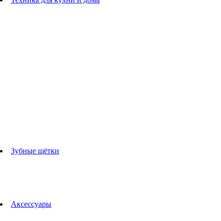
Блендеры
погружные блендеры
стационарные блендеры
Кухонные комбайны
Мультипечи
Чайники
Электрогрили
Соковыжималки
Гладильные системы
Утюги
Отпариватели
Миксеры
Тостеры
Кофеварки
Кофемолки
аксессуары для кухонной техники
Зубные щётки
Взрослые зубные щетки
Детские зубные щётки
Ирригаторы
Аксессуары для зубных щеток
Технологии Oral-B
Аксессуары
Для зубных щеток