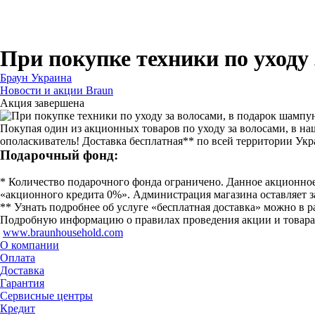
Для бритв
Для эпиляторов
Для кухонной техники
Для утюгов и гладильных систем
При покупке техники по уходу
Браун Украина
Новости и акции Braun
Акция завершена
Покупая один из акционных товаров по уходу за волосами, в на
ополаскиватель! Доставка бесплатная** по всей территории Ук
Подарочный фонд:
* Количество подарочного фонда ограничено. Данное акционно
«акционного кредита 0%». Администрация магазина оставляет з
** Узнать подробнее об услуге «бесплатная доставка» можно в р
Подробную информацию о правилах проведения акции и товарах, м
www.braunhousehold.com
О компании
Оплата
Доставка
Гарантия
Сервисные центры
Кредит