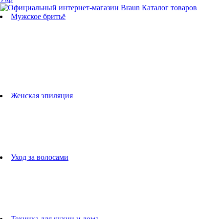
Каталог товаров
Мужское бритьё
Бритвы
Универсальные триммеры
Триммеры для бороды
Триммеры для тела
Триммеры для носа и ушей
Машинки для стрижки
Аксессуары для бритв
Подбор бритвенных кассет
Женская эпиляция
Эпиляторы
Фотоэпиляторы
Приборы по уходу за лицом
женские грумеры
Женские бритвы
Аксессуары для эпиляторов
Уход за волосами
Фен-щетки
выпрямители для волос
плойки
Фены
Машинки для стрижки
Расчески
Техника для кухни и дома