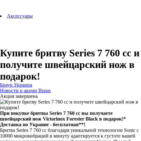
Аксессуары для зубных щеток
Технологии Oral-B
Аксессуары
Для зубных щеток
Для бритв
Для эпиляторов
Для кухонной техники
Для утюгов и гладильных систем
Купите бритву Series 7 760 cc и
получите швейцарский нож в
подарок!
Браун Украина
Новости и акции Braun
Акция завершена
При покупке бритвы Series 7 760 cc вы получаете
швейцарский нож Victorinox Forester Black в подарок!*
Доставка по Украине - бесплатная**!
Бритва Series 7 760 cc благодаря уникальной технологии Sonic с
10000 микровибраций в минуту адаптируется к густоте вашей