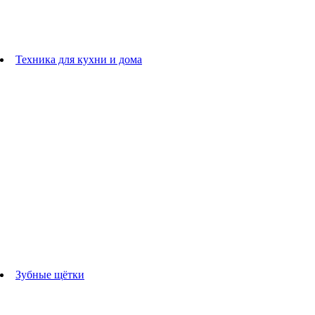
плойки
Фены
Машинки для стрижки
Расчески
Техника для кухни и дома
Блендеры
погружные блендеры
стационарные блендеры
Кухонные комбайны
Мультипечи
Чайники
Электрогрили
Соковыжималки
Гладильные системы
Утюги
Отпариватели
Миксеры
Тостеры
Кофеварки
Кофемолки
аксессуары для кухонной техники
Зубные щётки
Взрослые зубные щетки
Детские зубные щётки
Ирригаторы