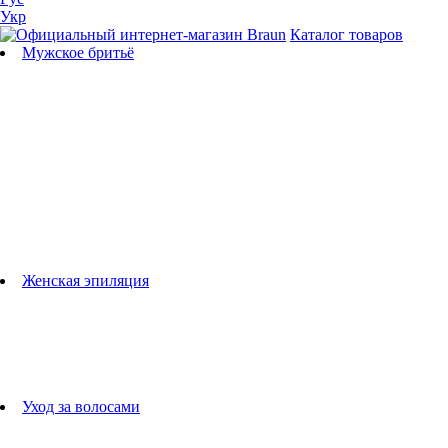
Укр
Каталог товаров
Мужское бритьё
Бритвы
Универсальные триммеры
Триммеры для бороды
Триммеры для тела
Триммеры для носа и ушей
Машинки для стрижки
Аксессуары для бритв
Подбор бритвенных кассет
Женская эпиляция
Эпиляторы
Фотоэпиляторы
Приборы по уходу за лицом
женские грумеры
Женские бритвы
Аксессуары для эпиляторов
Уход за волосами
Фен-щетки
выпрямители для волос