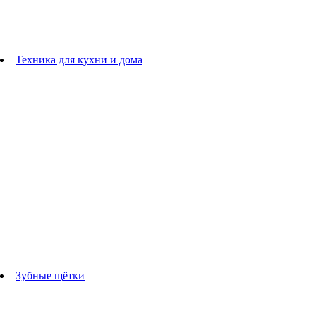
плойки
Фены
Машинки для стрижки
Расчески
Техника для кухни и дома
Блендеры
погружные блендеры
стационарные блендеры
Кухонные комбайны
Мультипечи
Чайники
Электрогрили
Соковыжималки
Гладильные системы
Утюги
Отпариватели
Миксеры
Тостеры
Кофеварки
Кофемолки
аксессуары для кухонной техники
Зубные щётки
Взрослые зубные щетки
Детские зубные щётки
Ирригаторы