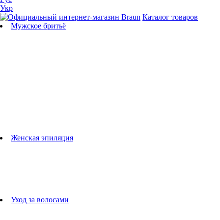
Укр
Каталог товаров
Мужское бритьё
Бритвы
Универсальные триммеры
Триммеры для бороды
Триммеры для тела
Триммеры для носа и ушей
Машинки для стрижки
Аксессуары для бритв
Подбор бритвенных кассет
Женская эпиляция
Эпиляторы
Фотоэпиляторы
Приборы по уходу за лицом
женские грумеры
Женские бритвы
Аксессуары для эпиляторов
Уход за волосами
Фен-щетки
выпрямители для волос