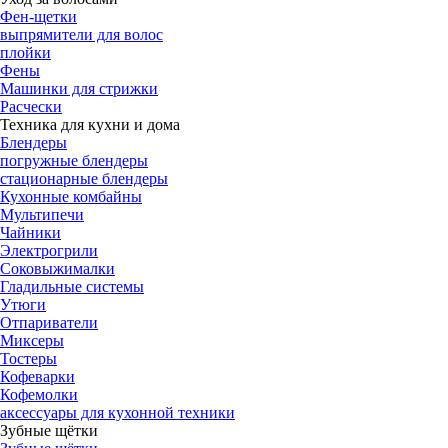
Фен-щетки
выпрямители для волос
плойки
Фены
Машинки для стрижки
Расчески
Техника для кухни и дома
Блендеры
погружные блендеры
стационарные блендеры
Кухонные комбайны
Мультипечи
Чайники
Электрогрили
Соковыжималки
Гладильные системы
Утюги
Отпариватели
Миксеры
Тостеры
Кофеварки
Кофемолки
аксессуары для кухонной техники
Зубные щётки