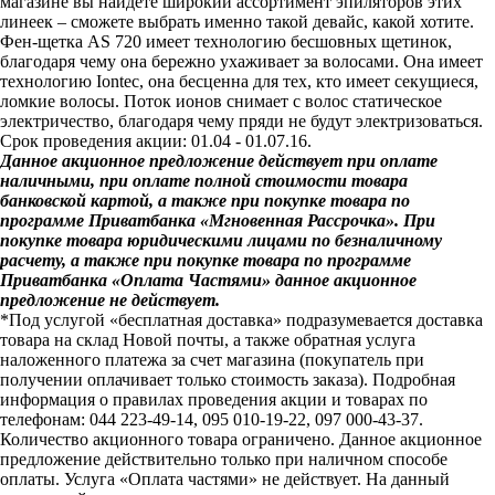
магазине вы найдете широкий ассортимент эпиляторов этих
линеек – сможете выбрать именно такой девайс, какой хотите.
Фен-щетка AS 720 имеет технологию бесшовных щетинок,
благодаря чему она бережно ухаживает за волосами. Она имеет
технологию Iontec, она бесценна для тех, кто имеет секущиеся,
ломкие волосы. Поток ионов снимает с волос статическое
электричество, благодаря чему пряди не будут электризоваться.
Срок проведения акции: 01.04 - 01.07.16.
Данное акционное предложение действует при оплате
наличными, при оплате полной стоимости товара
банковской картой, а также при покупке товара по
программе Приватбанка «Мгновенная Рассрочка». При
покупке товара юридическими лицами по безналичному
расчету, а также при покупке товара по программе
Приватбанка «Оплата Частями» данное акционное
предложение не действует.
*Под услугой «бесплатная доставка» подразумевается доставка
товара на склад Новой почты, а также обратная услуга
наложенного платежа за счет магазина (покупатель при
получении оплачивает только стоимость заказа). Подробная
информация о правилах проведения акции и товарах по
телефонам: 044 223-49-14, 095 010-19-22, 097 000-43-37.
Количество акционного товара ограничено. Данное акционное
предложение действительно только при наличном способе
оплаты. Услуга «Оплата частями» не действует. На данный