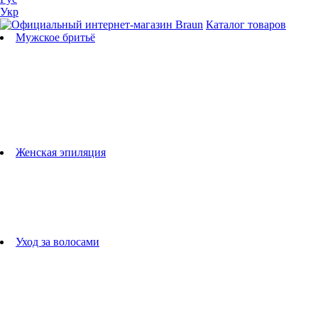
Укр
Каталог товаров
Мужское бритьё
Бритвы
Универсальные триммеры
Триммеры для бороды
Триммеры для тела
Триммеры для носа и ушей
Машинки для стрижки
Аксессуары для бритв
Подбор бритвенных кассет
Женская эпиляция
Эпиляторы
Фотоэпиляторы
Приборы по уходу за лицом
женские грумеры
Женские бритвы
Аксессуары для эпиляторов
Уход за волосами
Фен-щетки
выпрямители для волос
плойки
Фены
Машинки для стрижки