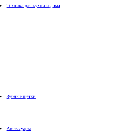
Расчески
Техника для кухни и дома
Блендеры
погружные блендеры
стационарные блендеры
Кухонные комбайны
Мультипечи
Чайники
Электрогрили
Соковыжималки
Гладильные системы
Утюги
Отпариватели
Миксеры
Тостеры
Кофеварки
Кофемолки
аксессуары для кухонной техники
Зубные щётки
Взрослые зубные щетки
Детские зубные щётки
Ирригаторы
Аксессуары для зубных щеток
Технологии Oral-B
Аксессуары