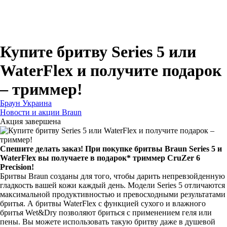
Для зубных щеток
Для бритв
Для эпиляторов
Для кухонной техники
Для утюгов и гладильных систем
Купите бритву Series 5 или
WaterFlex и получите подарок
– триммер!
Браун Украина
Новости и акции Braun
Акция завершена
Спешите делать заказ! При покупке бритвы Braun Series 5 и
WaterFlex вы получаете в подарок* триммер CruZer 6
Precision!
Бритвы Braun созданы для того, чтобы дарить непревзойденную
гладкость вашей кожи каждый день. Модели Series 5 отличаются
максимальной продуктивностью и превосходными результатами
бритья. А бритвы WaterFlex с функцией сухого и влажного
бритья Wet&Dry позволяют бриться с применением геля или
пены. Вы можете использовать такую бритву даже в душевой