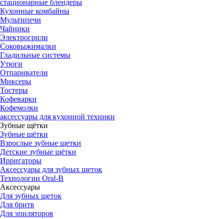
стационарные блендеры
Кухонные комбайны
Мультипечи
Чайники
Электрогрили
Соковыжималки
Гладильные системы
Утюги
Отпариватели
Миксеры
Тостеры
Кофеварки
Кофемолки
аксессуары для кухонной техники
Зубные щётки
Зубные щётки
Взрослые зубные щетки
Детские зубные щётки
Ирригаторы
Аксессуары для зубных щеток
Технологии Oral-B
Аксессуары
Для зубных щеток
Для бритв
Для эпиляторов