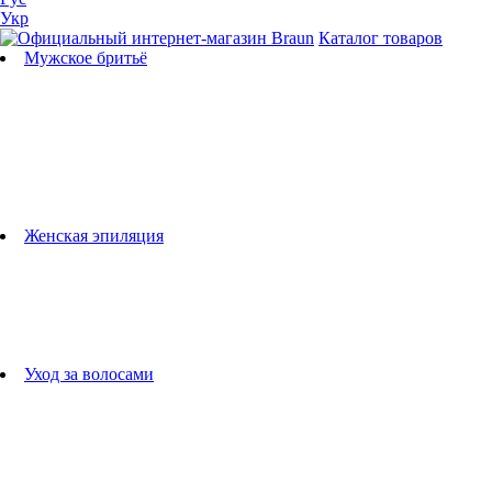
Укр
Каталог товаров
Мужское бритьё
Бритвы
Универсальные триммеры
Триммеры для бороды
Триммеры для тела
Триммеры для носа и ушей
Машинки для стрижки
Аксессуары для бритв
Подбор бритвенных кассет
Женская эпиляция
Эпиляторы
Фотоэпиляторы
Приборы по уходу за лицом
женские грумеры
Женские бритвы
Аксессуары для эпиляторов
Уход за волосами
Фен-щетки
выпрямители для волос
плойки
Фены
Машинки для стрижки