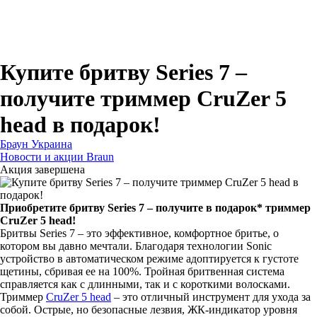
Для зубных щеток
Для бритв
Для эпиляторов
Для кухонной техники
Для утюгов и гладильных систем
Купите бритву Series 7 –
получите триммер CruZer 5
head в подарок!
Браун Украина
Новости и акции Braun
Акция завершена
Приобретите бритву Series 7 – получите в подарок* триммер
CruZer 5 head!
Бритвы Series 7 – это эффективное, комфортное бритье, о
котором вы давно мечтали. Благодаря технологии Sonic
устройство в автоматическом режиме адоптируется к густоте
щетины, сбривая ее на 100%. Тройная бритвенная система
справляется как с длинными, так и с короткими волосками.
Триммер
CruZer 5 head
– это отличный инструмент для ухода за
собой. Острые, но безопасные лезвия, ЖК-индикатор уровня