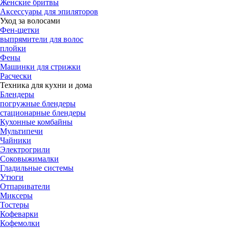
Женские бритвы
Аксессуары для эпиляторов
Уход за волосами
Фен-щетки
выпрямители для волос
плойки
Фены
Машинки для стрижки
Расчески
Техника для кухни и дома
Блендеры
погружные блендеры
стационарные блендеры
Кухонные комбайны
Мультипечи
Чайники
Электрогрили
Соковыжималки
Гладильные системы
Утюги
Отпариватели
Миксеры
Тостеры
Кофеварки
Кофемолки