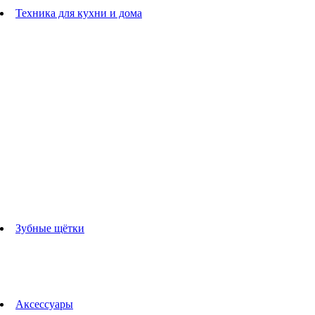
Расчески
Техника для кухни и дома
Блендеры
погружные блендеры
стационарные блендеры
Кухонные комбайны
Мультипечи
Чайники
Электрогрили
Соковыжималки
Гладильные системы
Утюги
Отпариватели
Миксеры
Тостеры
Кофеварки
Кофемолки
аксессуары для кухонной техники
Зубные щётки
Взрослые зубные щетки
Детские зубные щётки
Ирригаторы
Аксессуары для зубных щеток
Технологии Oral-B
Аксессуары