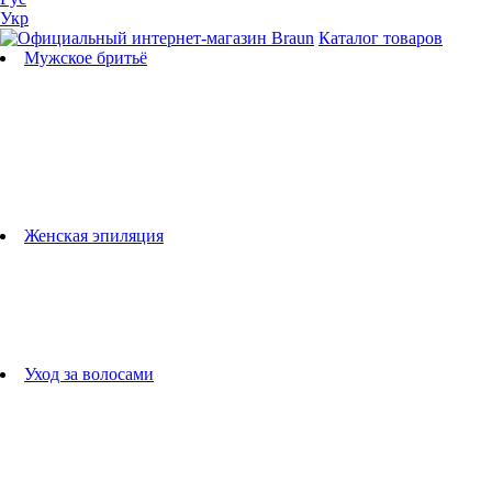
Укр
Каталог товаров
Мужское бритьё
Бритвы
Универсальные триммеры
Триммеры для бороды
Триммеры для тела
Триммеры для носа и ушей
Машинки для стрижки
Аксессуары для бритв
Подбор бритвенных кассет
Женская эпиляция
Эпиляторы
Фотоэпиляторы
Приборы по уходу за лицом
женские грумеры
Женские бритвы
Аксессуары для эпиляторов
Уход за волосами
Фен-щетки
выпрямители для волос
плойки
Фены
Машинки для стрижки