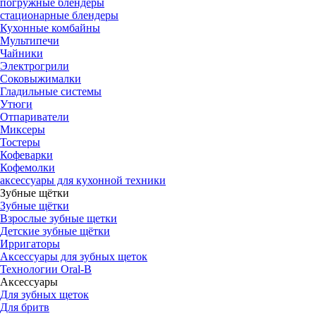
погружные блендеры
стационарные блендеры
Кухонные комбайны
Мультипечи
Чайники
Электрогрили
Соковыжималки
Гладильные системы
Утюги
Отпариватели
Миксеры
Тостеры
Кофеварки
Кофемолки
аксессуары для кухонной техники
Зубные щётки
Зубные щётки
Взрослые зубные щетки
Детские зубные щётки
Ирригаторы
Аксессуары для зубных щеток
Технологии Oral-B
Аксессуары
Для зубных щеток
Для бритв