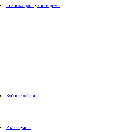
Расчески
Техника для кухни и дома
Блендеры
погружные блендеры
стационарные блендеры
Кухонные комбайны
Мультипечи
Чайники
Электрогрили
Соковыжималки
Гладильные системы
Утюги
Отпариватели
Миксеры
Тостеры
Кофеварки
Кофемолки
аксессуары для кухонной техники
Зубные щётки
Взрослые зубные щетки
Детские зубные щётки
Ирригаторы
Аксессуары для зубных щеток
Технологии Oral-B
Аксессуары