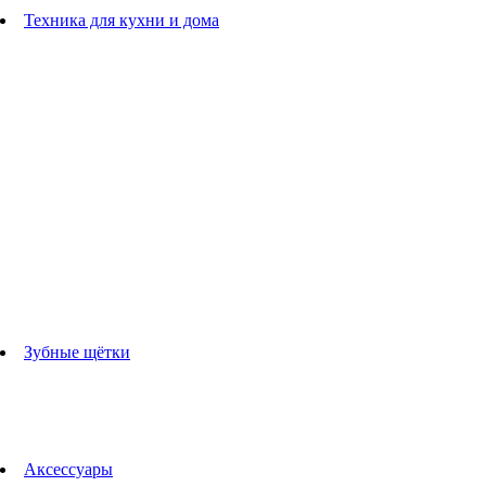
Расчески
Техника для кухни и дома
Блендеры
погружные блендеры
стационарные блендеры
Кухонные комбайны
Мультипечи
Чайники
Электрогрили
Соковыжималки
Гладильные системы
Утюги
Отпариватели
Миксеры
Тостеры
Кофеварки
Кофемолки
аксессуары для кухонной техники
Зубные щётки
Взрослые зубные щетки
Детские зубные щётки
Ирригаторы
Аксессуары для зубных щеток
Технологии Oral-B
Аксессуары