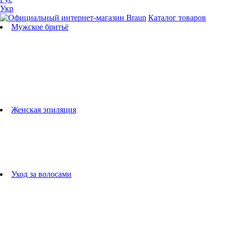
Укр
Каталог товаров
Мужское бритьё
Бритвы
Универсальные триммеры
Триммеры для бороды
Триммеры для тела
Триммеры для носа и ушей
Машинки для стрижки
Аксессуары для бритв
Подбор бритвенных кассет
Женская эпиляция
Эпиляторы
Фотоэпиляторы
Приборы по уходу за лицом
женские грумеры
Женские бритвы
Аксессуары для эпиляторов
Уход за волосами
Фен-щетки
выпрямители для волос
плойки
Фены
Машинки для стрижки