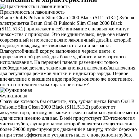
Практичность и лаконичность
Braun Oral-B Pulsonic Slim Clean 2000 Black (S111.513.2) Зубная
электрощетка Braun Oral-B Pulsonic Slim Clean 2000 Black
(S111.513.2) привлекает к себе внимание с первых же минут
знакомства с прибором. Это не удивительно, ведь она имеет
современный и не менее важно лаконичный дизайн, который
подойдет каждому, не зависимо от стати и возраста.
Влагоустойчивый корпус выполнен в черном цвете, с
прорезиненной ручкой, для более удобного и комфортного
использования. На передней панели размещены только
необходимые детали, такие как кнопка включения/выключения,
два регулятора режимов чистки и индикатор заряда. Первое
впечатление о внешнем виде прибора конечно же позитивное,
но что по техническим характеристикам?
Функционал
Сразу же хотелось бы отметить, что, зубная щетка Braun Oral-B
Pulsonic Slim Clean 2000 Black (S111.513.2) работает от
аккумулятора, потому, вы можете смело выбирать удобное место
для чистки именно для вас. В ней присутствует 3D-технология
чистки зубов, функционалом которой является осуществление
более 39000 пульсирующих движений в минуту, чтобы бережно
и при этом эффективно устранить налет с поверхности зубов.