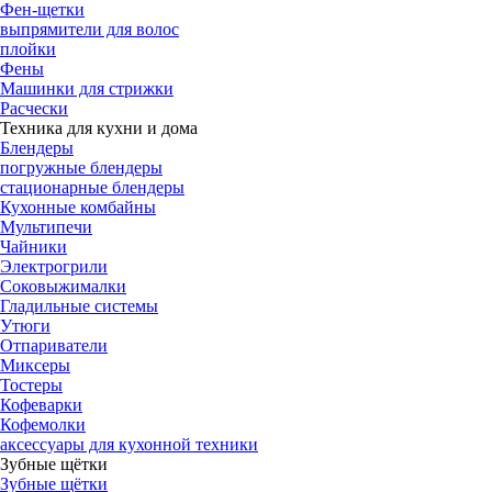
Фен-щетки
выпрямители для волос
плойки
Фены
Машинки для стрижки
Расчески
Техника для кухни и дома
Блендеры
погружные блендеры
стационарные блендеры
Кухонные комбайны
Мультипечи
Чайники
Электрогрили
Соковыжималки
Гладильные системы
Утюги
Отпариватели
Миксеры
Тостеры
Кофеварки
Кофемолки
аксессуары для кухонной техники
Зубные щётки
Зубные щётки