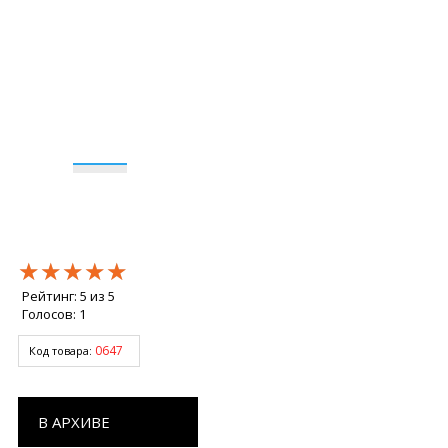
★★★★★
★★★★★
★★★★★
Рейтинг:
5
из
5
Голосов:
1
0647
Код товара:
В АРХИВЕ