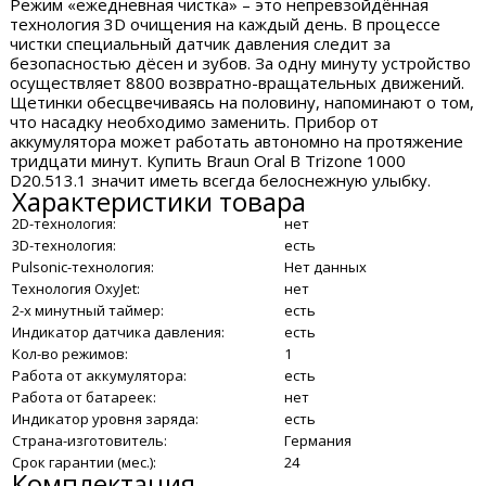
Режим «ежедневная чистка» – это непревзойдённая
технология 3D очищения на каждый день. В процессе
чистки специальный датчик давления следит за
безопасностью дёсен и зубов. За одну минуту устройство
осуществляет 8800 возвратно-вращательных движений.
Щетинки обесцвечиваясь на половину, напоминают о том,
что насадку необходимо заменить. Прибор от
аккумулятора может работать автономно на протяжение
тридцати минут. Купить Braun Oral B Trizone 1000
D20.513.1 значит иметь всегда белоснежную улыбку.
Характеристики товара
2D-технология:
нет
3D-технология:
есть
Pulsonic-технология:
Нет данных
Технология OxyJet:
нет
2-х минутный таймер:
есть
Индикатор датчика давления:
есть
Кол-во режимов:
1
Работа от аккумулятора:
есть
Работа от батареек:
нет
Индикатор уровня заряда:
есть
Страна-изготовитель:
Германия
Срок гарантии (мес.):
24
Комплектация