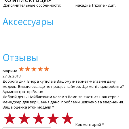
Дополнительные особенности:
насадка Trizone - 2шт.
Аксессуары
Отзывы
★★★★★
★★★★★
★★★★★
Марина
27.02.2018
Доброго дня! Вчора купила в Вашому інтернет-магазині дану
модель. Виявилось, що не працює таймер. Що мені з цим робити?
Администратор Braun
Добрий день. Найближчим часом з Вами зв'яжеться наш сервіс-
менеджер для вирішення даної проблеми. Дякуємо за звернення.
Ваша оценка этой модели *
★★★★★
★★★★★
★★★★★
Комментарий *