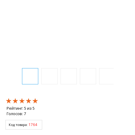
★★★★★
★★★★★
★★★★★
Рейтинг:
5
из
5
Голосов:
7
1764
Код товара: