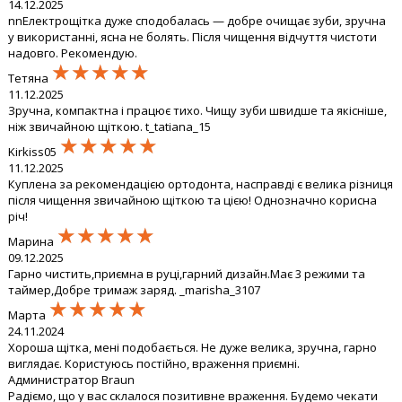
14.12.2025
nnЕлектрощітка дуже сподобалась — добре очищає зуби, зручна
у використанні, ясна не болять. Після чищення відчуття чистоти
надовго. Рекомендую.
★★★★★
★★★★★
★★★★★
Тетяна
11.12.2025
Зручна, компактна і працює тихо. Чищу зуби швидше та якісніше,
ніж звичайною щіткою. t_tatiana_15
★★★★★
★★★★★
★★★★★
Kirkiss05
11.12.2025
Куплена за рекомендацією ортодонта, насправді є велика різниця
після чищення звичайною щіткою та цією! Однозначно корисна
річ!
★★★★★
★★★★★
★★★★★
Марина
09.12.2025
Гарно чистить,приємна в руці,гарний дизайн.Має 3 режими та
таймер,Добре тримаж заряд. _marisha_3107
★★★★★
★★★★★
★★★★★
Марта
24.11.2024
Хороша щітка, мені подобається. Не дуже велика, зручна, гарно
виглядає. Користуюсь постійно, враження приємні.
Администратор Braun
Радіємо, що у вас склалося позитивне враження. Будемо чекати