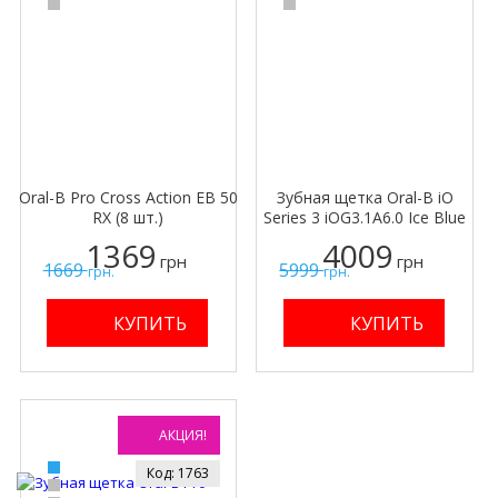
Oral-B Pro Cross Action EB 50
Зубная щетка Oral-B iO
RX (8 шт.)
Series 3 iOG3.1A6.0 Ice Blue
1369
4009
грн
грн
1669
5999
грн.
грн.
АКЦИЯ!
Код: 1763