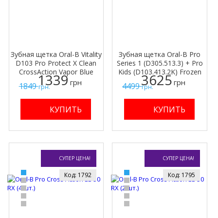
Зубная щетка Oral-B Vitality
Зубная щетка Oral-B Pro
D103 Pro Protect X Clean
Series 1 (D305.513.3) + Pro
CrossAction Vapor Blue
Kids (D103.413.2K) Frozen
1339
3625
(D103.413.3)
Family Edition
грн
грн
1849
4499
грн.
грн.
СУПЕР ЦЕНА!
СУПЕР ЦЕНА!
Код: 1792
Код: 1795