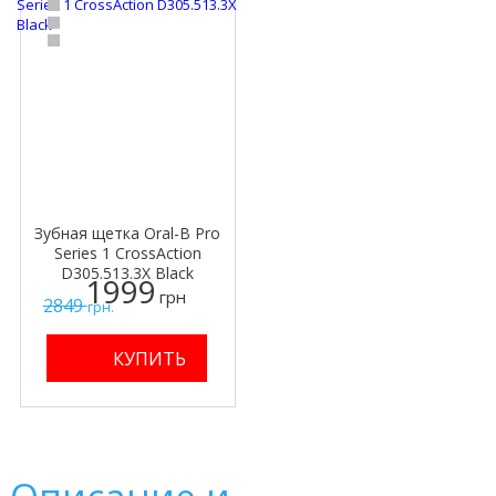
Зубная щетка Oral-B Pro
Series 1 CrossAction
D305.513.3X Black
1999
грн
2849
грн.