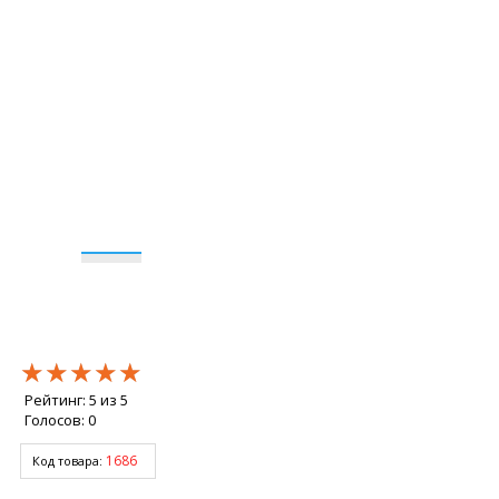
★★★★★
★★★★★
★★★★★
Рейтинг:
5
из
5
Голосов:
0
1686
Код товара: