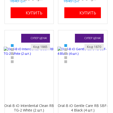
1649
1649
грн.
грн.
СУПЕР ЦЕНА!
СУПЕР ЦЕНА!
Код: 1865
Код: 1870
Oral-B iO Interdental Clean RB
Oral-B iO Gentle Care RB SBF-
TG-2 White (2 шт.)
4 Black (4 шт.)